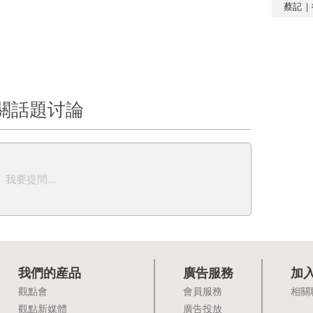
蔡記｜
關話題讨論
我要提問...
我們的産品
廣告服務
加
觀點會
會員服務
相關
觀點新媒體
廣告投放