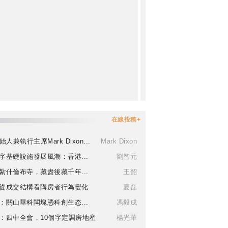
在線投稿+
始人兼執行主席Mark Dixon...
Mark Dixon
字基礎設施發展風潮：香港...
劉智元
紮什倫布寺，藏盡後藏千年...
王韶
從成交結構看購房者行為變化
夏磊
：關山華科闆塊憑科創生态...
馮毅成
：四中全會，10個字定調房地産
楊光華