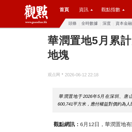
首頁
資訊
觀點指數
頭條
全時數據
深度
資本金融
華潤置地5月累計
地塊
•
观点网
2026-06-12 22:18
華潤置地于2026年5月在深圳、
600,741平方米，應付權益對價約為人
觀點網訊：
6月12日，華潤置地有