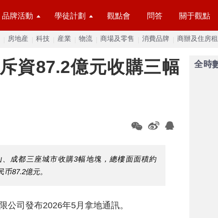
品牌活動
學徒計劃
觀點會
問答
關于觀點
房地産
科技
産業
物流
商場及零售
消費品牌
商辦及住房租
斥資87.2億元收購三幅
全時
唐山、成都三座城市收購3幅地塊，總樓面面積約
民币87.2億元。
限公司發布2026年5月拿地通訊。