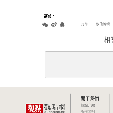
審校：
打印
致信編輯
相
關于我們
觀點介紹
版權聲明