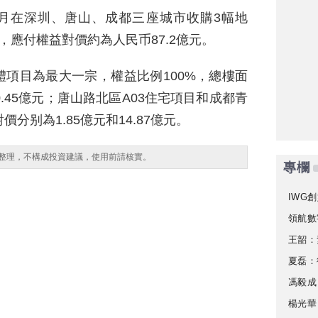
5月在深圳、唐山、成都三座城市收購3幅地
米，應付權益對價約為人民币87.2億元。
項目為最大一宗，權益比例100%，總樓面
70.45億元；唐山路北區A03住宅項目和成都青
分别為1.85億元和14.87億元。
整理，不構成投資建議，使用前請核實。
專欄
IWG創
領航數
王韶：
夏磊：
馮毅成
楊光華