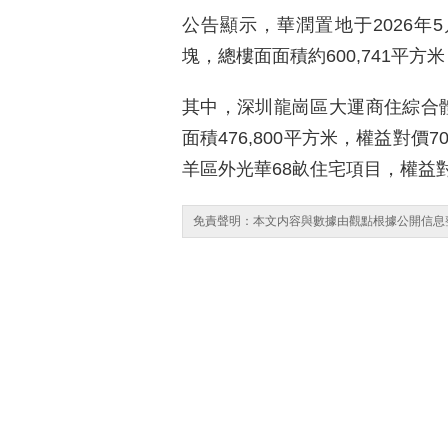
公告顯示，華潤置地于2026年
塊，總樓面面積約600,741平方
其中，深圳龍崗區大運商住綜合體
面積476,800平方米，權益對價
羊區外光華68畝住宅項目，權益對價
免責聲明：本文内容與數據由觀點根據公開信息