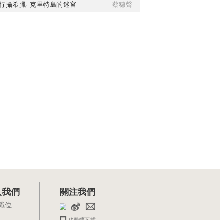
行攝希臘· 克里特島的迷宮
蔡穗聲
入我們
關注我們
職位
移動端下載