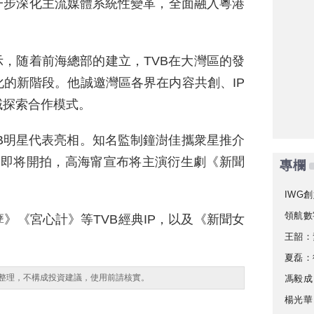
一步深化主流媒體系統性變革，全面融入粵港
示，随着前海總部的建立，TVB在大灣區的發
的新階段。他誠邀灣區各界在内容共創、IP
域探索合作模式。
B明星代表亮相。知名監制鐘澍佳攜衆星推介
》即将開拍，高海甯宣布将主演衍生劇《新聞
專欄
IWG創
領航數
》《宮心計》等TVB經典IP，以及《新聞女
王韶：
夏磊：
整理，不構成投資建議，使用前請核實。
馮毅成
楊光華