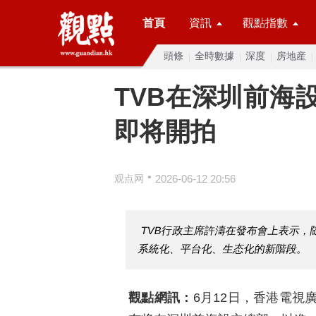
首頁
資訊
觀點指數
頭條
全時數據
深度
房地産
TVB在深圳前海
即将開拍
•
观点网
2026-06-12 20:56
TVB行政主席許濤在發布會上表示，
系統化、平台化、生态化的新階段。
觀點網訊：
6月12日，香港電視