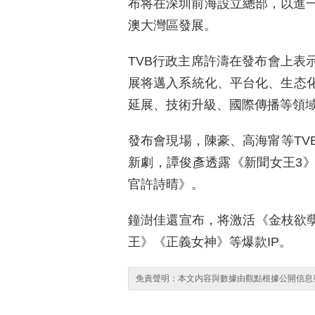
布将在深圳前海設立總部，以進
澳大灣區發展。
TVB行政主席許濤在發布會上表
展将邁入系統化、平台化、生态化
延展、技術升級、國際傳播等領
發布會現場，陳豪、高海甯等TV
新劇，譚俊彥透露《新聞女王3
官許詩晴》。
鐘澍佳還宣布，将激活《金枝欲孽
王》《正義女神》等爆款IP。
免責聲明：本文内容與數據由觀點根據公開信息