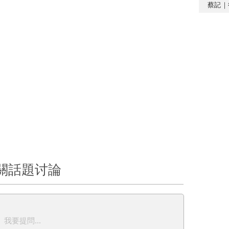
蔡記｜
關話題讨論
我要提問...