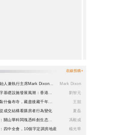
在線投稿+
始人兼執行主席Mark Dixon...
Mark Dixon
字基礎設施發展風潮：香港...
劉智元
紮什倫布寺，藏盡後藏千年...
王韶
從成交結構看購房者行為變化
夏磊
：關山華科闆塊憑科創生态...
馮毅成
：四中全會，10個字定調房地産
楊光華