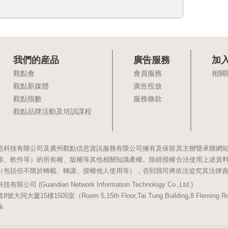
我們的産品
廣告服務
加
觀點會
會員服務
相關
觀點新媒體
廣告投放
觀點指數
服務條款
觀點品牌活動及培訓課程
息科技有限公司及廣州觀點信息資訊服務有限公司擁有及保留其主辦暨承辦網
排、軟件等）的所有權、版權等其他相關知識產權。除經授權合法使用上述資
（包括但不限於轉載、轉讓、授權他人使用等），否則我司將依法追究其法律
(Guandian Network Information Technology Co.,Ltd.)
5樓1505室（Room 5,15th Floor,Tai Tung Building,8 Fleming Road,
k