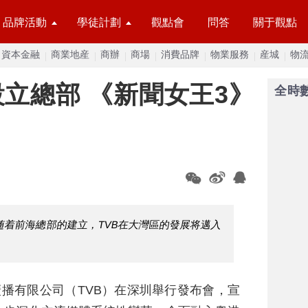
品牌活動
學徒計劃
觀點會
問答
關于觀點
資本金融
商業地産
商辦
商場
消費品牌
物業服務
産城
物
設立總部 《新聞女王3》
全時
随着前海總部的建立，TVB在大灣區的發展将邁入
廣播有限公司（TVB）在深圳舉行發布會，宣