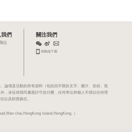
入我們
關注我們
職位
移動端下載
站、論壇及活動的所有資料（包括但不限於文字、圖片、音頻、視
料外，未征得我司書面許可並付費，任何單位和個人不得以任何理
責任以及賠償責任。
Wan chai,HongKong Island,HongKong. ）