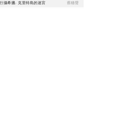
行攝希臘· 克里特島的迷宮
蔡穗聲