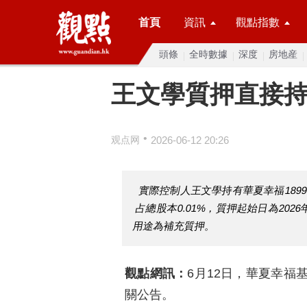
首頁
資訊
觀點指數
頭條
全時數據
深度
房地産
王文學質押直接
•
观点网
2026-06-12 20:26
實際控制人王文學持有華夏幸福1899.
占總股本0.01%，質押起始日為20
用途為補充質押。
觀點網訊：
6月12日，華夏幸福
關公告。