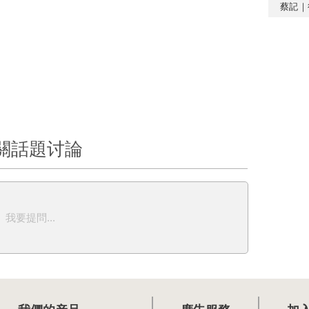
蔡記｜
關話題讨論
我要提問...