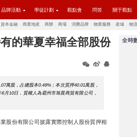
品牌活動
學徒計劃
觀點會
問答
關于觀點
資本金融
商業地産
商辦
商場
消費品牌
物業服務
産城
物
持有的華夏幸福全部股份
全時
07萬股，占總股本0.49%；本次質押40.01萬股，
26年6月10日，質權人為霸州市旭晨商貿有限公司，
基業股份有限公司披露實際控制人股份質押相