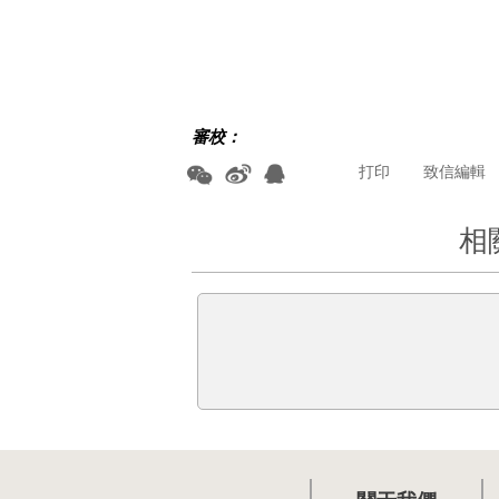
審校：
打印
致信編輯
相