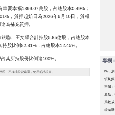
夏幸福1899.07萬股，占總股本0.49%；
.01%，質押起始日為2026年6月10日，質權
用途為補充質押。
銀聯、王文學合計持股5.85億股，占總股本
其持股比例82.81%，占總股本12.45%。
占其所持股份比例達100%。
專欄
IWG創
整理，不構成投資建議，使用前請核實。
領航數
王韶：
夏磊：
馮毅成
楊光華