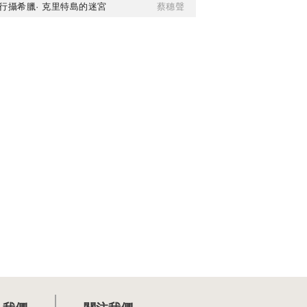
行攝希臘· 克里特島的迷宮
蔡穗聲