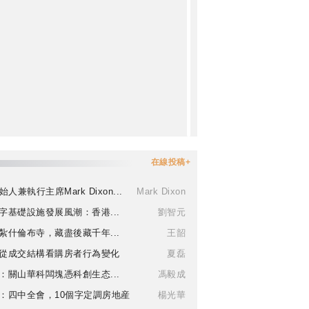
在線投稿+
始人兼執行主席Mark Dixon...
Mark Dixon
字基礎設施發展風潮：香港...
劉智元
紮什倫布寺，藏盡後藏千年...
王韶
從成交結構看購房者行為變化
夏磊
：關山華科闆塊憑科創生态...
馮毅成
：四中全會，10個字定調房地産
楊光華