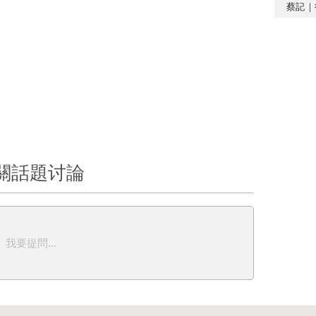
蔡記｜
關話題讨論
我要提問...