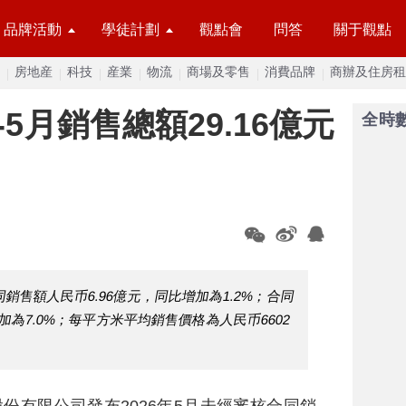
品牌活動
學徒計劃
觀點會
問答
關于觀點
房地産
科技
産業
物流
商場及零售
消費品牌
商辦及住房租
-5月銷售總額29.16億元
全時
同銷售額人民币6.96億元，同比增加為1.2%；合同
加為7.0%；每平方米平均銷售價格為人民币6602