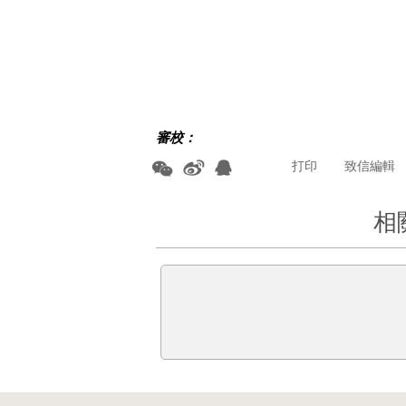
審校：
打印
致信編輯
相