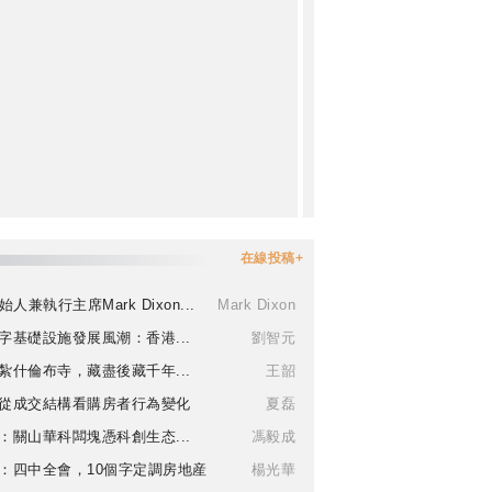
在線投稿+
始人兼執行主席Mark Dixon...
Mark Dixon
字基礎設施發展風潮：香港...
劉智元
紮什倫布寺，藏盡後藏千年...
王韶
從成交結構看購房者行為變化
夏磊
：關山華科闆塊憑科創生态...
馮毅成
：四中全會，10個字定調房地産
楊光華