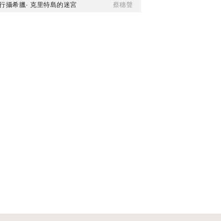
行攝希臘· 克里特島的迷宮
蔡穗聲