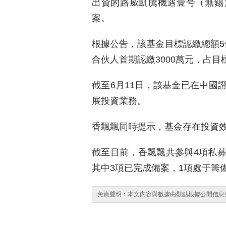
出資的路威凱騰機遇壹号（無錫
案。
根據公告，該基金目標認繳總額5億
合伙人首期認繳3000萬元，占目標
截至6月11日，該基金已在中國
展投資業務。
香飄飄同時提示，基金存在投資
截至目前，香飄飄共參與4項私募基
其中3項已完成備案，1項處于籌
免責聲明：本文内容與數據由觀點根據公開信息