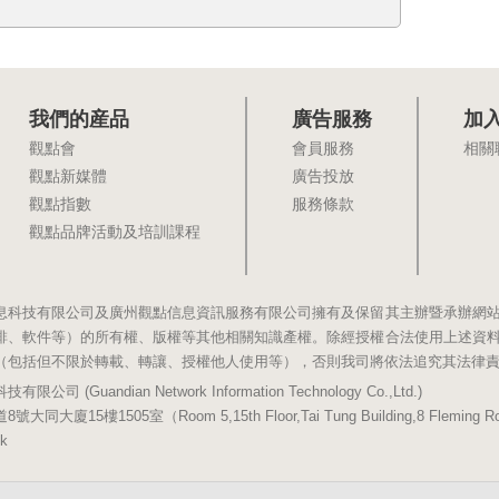
我們的産品
廣告服務
加
觀點會
會員服務
相關
觀點新媒體
廣告投放
觀點指數
服務條款
觀點品牌活動及培訓課程
息科技有限公司及廣州觀點信息資訊服務有限公司擁有及保留其主辦暨承辦網
排、軟件等）的所有權、版權等其他相關知識產權。除經授權合法使用上述資
（包括但不限於轉載、轉讓、授權他人使用等），否則我司將依法追究其法律
(Guandian Network Information Technology Co.,Ltd.)
5樓1505室（Room 5,15th Floor,Tai Tung Building,8 Fleming Road,
k