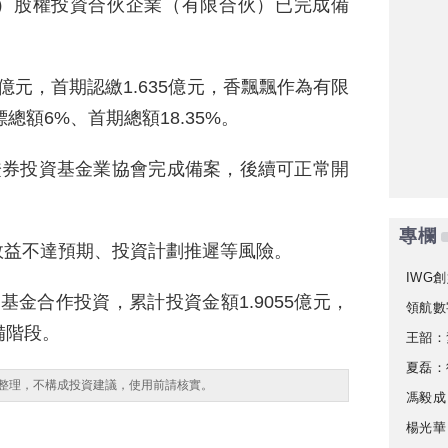
）股權投資合伙企業（有限合伙）已完成備
元，首期認繳1.635億元，香飄飄作為有限
總額6%、首期總額18.35%。
證券投資基金業協會完成備案，後續可正常開
專欄
效益不達預期、投資計劃推遲等風險。
IWG創
金合作投資，累計投資金額1.9055億元，
領航數
備階段。
王韶：
夏磊：
整理，不構成投資建議，使用前請核實。
馮毅成
楊光華