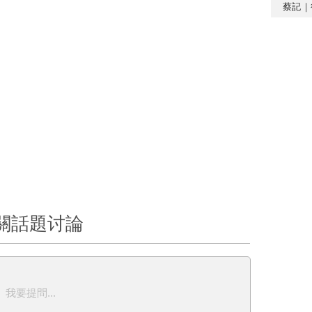
蔡記｜
關話題讨論
我要提問...