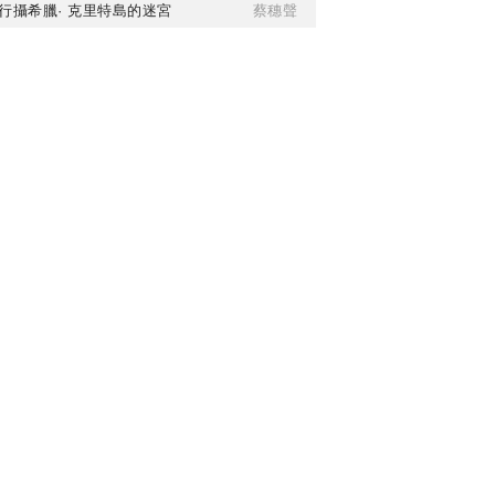
行攝希臘· 克里特島的迷宮
蔡穗聲