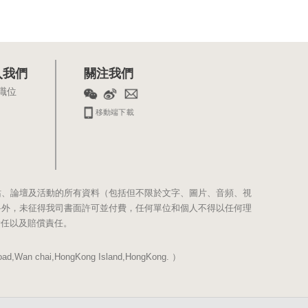
入我們
關注我們
職位
移動端下載
站、論壇及活動的所有資料（包括但不限於文字、圖片、音頻、視
料外，未征得我司書面許可並付費，任何單位和個人不得以任何理
責任以及賠償責任。
Wan chai,HongKong Island,HongKong. ）