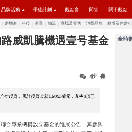
品牌活動
學徒計劃
觀點會
問答
關于觀點
房地産
科技
産業
物流
商場及零售
消費品牌
商辦及住房租
的路威凱騰機遇壹号基金
全時
作投資，累計投資金額1.9055億元，其中3項已
露聯合專業機構設立基金的進展公告，其參與