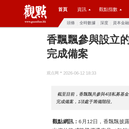
首頁
資訊
觀點指數
頭條
全時數據
深度
資本金融
香飄飄參與設立
完成備案
•
观点网
2026-06-12 18:33
截至目前，香飄飄共參與4項私募基金合
完成備案，1項處于籌備階段。
觀點網訊：
6月12日，香飄飄披