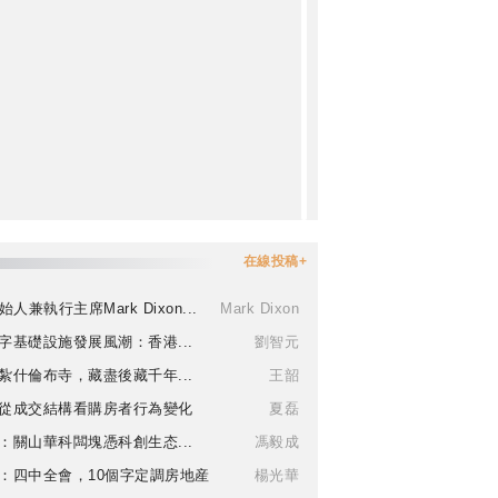
在線投稿+
始人兼執行主席Mark Dixon...
Mark Dixon
字基礎設施發展風潮：香港...
劉智元
紮什倫布寺，藏盡後藏千年...
王韶
從成交結構看購房者行為變化
夏磊
：關山華科闆塊憑科創生态...
馮毅成
：四中全會，10個字定調房地産
楊光華