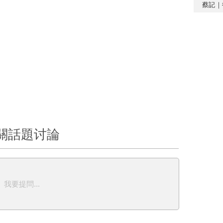
蔡記｜
關話題讨論
我要提問...