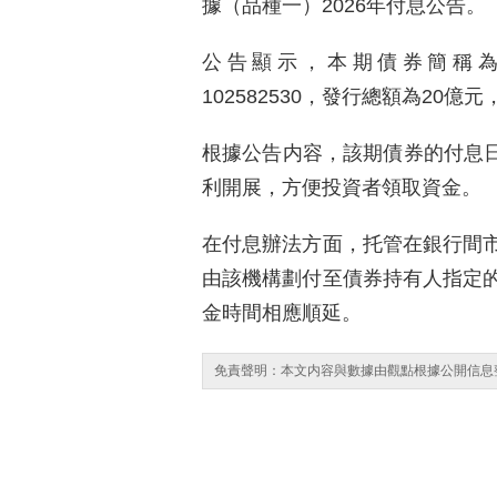
據（品種一）2026年付息公告。
公告顯示，本期債券簡稱為“2
102582530，發行總額為20億
根據公告内容，該期債券的付息日定
利開展，方便投資者領取資金。
在付息辦法方面，托管在銀行間
由該機構劃付至債券持有人指定
金時間相應順延。
免責聲明：本文内容與數據由觀點根據公開信息