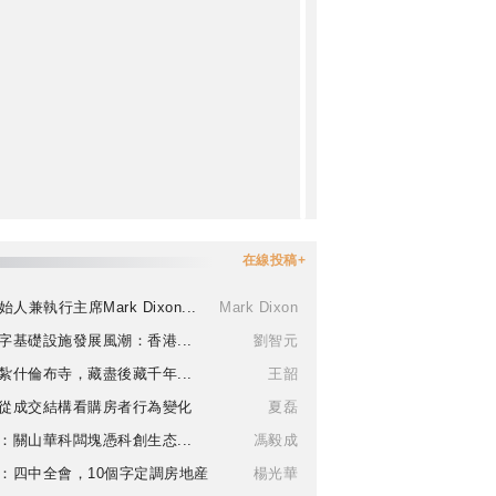
在線投稿+
始人兼執行主席Mark Dixon...
Mark Dixon
字基礎設施發展風潮：香港...
劉智元
紮什倫布寺，藏盡後藏千年...
王韶
從成交結構看購房者行為變化
夏磊
：關山華科闆塊憑科創生态...
馮毅成
：四中全會，10個字定調房地産
楊光華