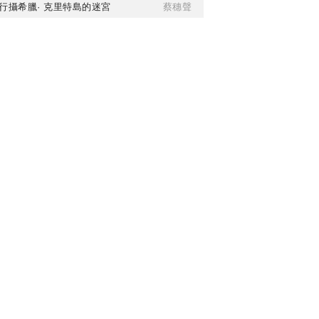
行攝希臘· 克里特島的迷宮
蔡穗聲