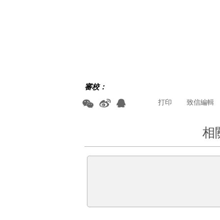
審校：
打印
致信編輯
相