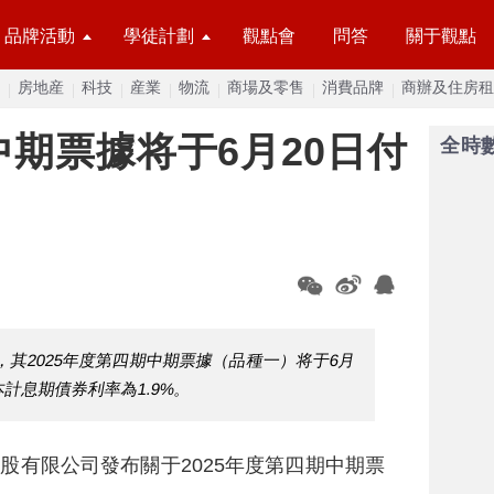
品牌活動
學徒計劃
觀點會
問答
關于觀點
房地産
科技
産業
物流
商場及零售
消費品牌
商辦及住房租
中期票據将于6月20日付
全時
其2025年度第四期中期票據（品種一）将于6月
本計息期債券利率為1.9%。
控股有限公司發布關于2025年度第四期中期票