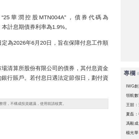
5華潤控股MTN004A”，債券代碼為
元，本計息期債券利率為1.9%。
為2026年6月20日，旨在保障付息工作順
市場清算所股份有限公司的債券，其付息資金
專欄
的銀行賬戶。若付息日遇法定節假日，劃付資
IWG創
領航數
整理，不構成投資建議，使用前請核實。
王韶：
夏磊：
馮毅成
楊光華