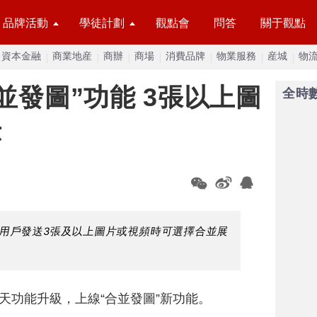
品牌活動
學徒計劃
觀點會
問答
關于觀點
資本金融
商業地産
商辦
商場
消費品牌
物業服務
産城
物
並發圖”功能 3張以上圖
全時
示
，用戶發送3張及以上圖片或視頻時可選擇合並展
聊天功能升級，上線“合並發圖”新功能。