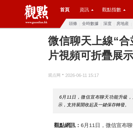
首頁
資訊
觀點指數
頭條
全時數據
深度
房地産
微信聊天上線“合
片視頻可折疊展
•
观点网
2026-06-11 15:17
6月11日，微信宣布聊天功能升級
示，支持展開收起及一鍵保存轉發。
觀點網訊：
6月11日，微信宣布