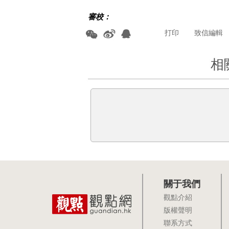
審校：
打印
致信編輯
相
關于我們
觀點介紹
版權聲明
聯系方式