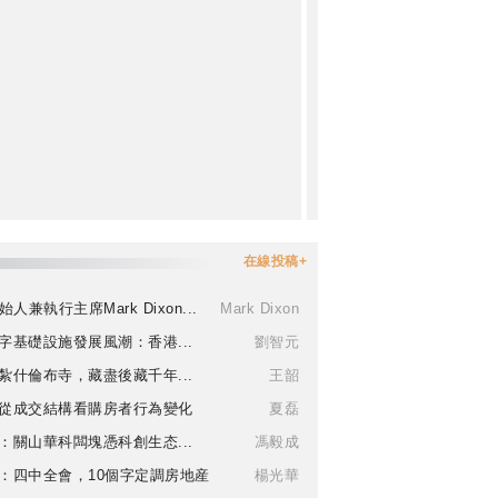
在線投稿+
始人兼執行主席Mark Dixon...
Mark Dixon
字基礎設施發展風潮：香港...
劉智元
紮什倫布寺，藏盡後藏千年...
王韶
從成交結構看購房者行為變化
夏磊
：關山華科闆塊憑科創生态...
馮毅成
：四中全會，10個字定調房地産
楊光華