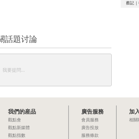
蔡記｜
關話題讨論
我要提問...
我們的産品
廣告服務
加
觀點會
會員服務
相關
觀點新媒體
廣告投放
觀點指數
服務條款