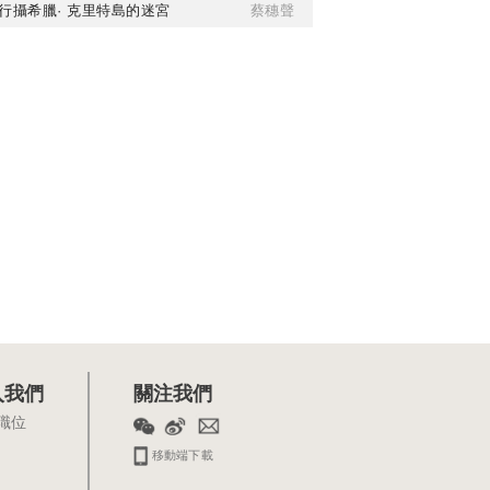
行攝希臘· 克里特島的迷宮
蔡穗聲
入我們
關注我們
職位
移動端下載