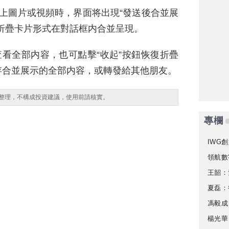
上圖片或視頻時，界面将出現“發送後合並展
折疊卡片形式在對話框内合並呈現。
查看全部内容，也可點擊“收起”按鈕恢復折疊
存合並展示的全部内容，或轉發給其他朋友。
整理，不構成投資建議，使用前請核實。
專欄
IWG創
領航數
王韶：
夏磊：
馮毅成
楊光華