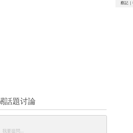
蔡記｜
關話題讨論
我要提問...