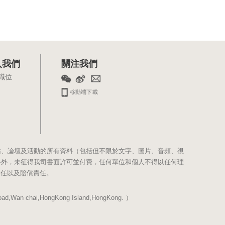
入我們
關注我們
職位
移動端下載
站、論壇及活動的所有資料（包括但不限於文字、圖片、音頻、視
料外，未征得我司書面許可並付費，任何單位和個人不得以任何理
責任以及賠償責任。
Wan chai,HongKong Island,HongKong. ）