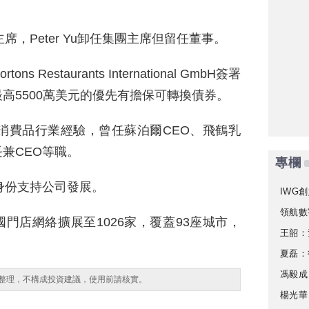
，Peter Yu卸任集團主席但留任董事。
 Restaurants International GmbH簽署
高5500萬美元的優先有擔保可轉換債券。
消費品行業經驗，曾任蘇泊爾CEO、飛鶴乳
兼CEO等職。
專欄
身份支持公司發展。
IWG創
領航數
中國門店網絡擴展至1026家，覆蓋93座城市，
王韶：
夏磊：
馮毅成
整理，不構成投資建議，使用前請核實。
楊光華