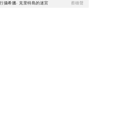
行攝希臘· 克里特島的迷宮
蔡穗聲