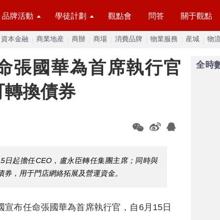
品牌活動
學徒計劃
觀點會
問答
關于觀點
資本金融
商業地産
商辦
商場
消費品牌
物業服務
産城
物
任命張國華為首席執行官
全時
可轉換債券
月15日起擔任CEO，盧永臣轉任集團主席；同時與
轉換債券，用于門店網絡拓展及營運資金。
中國宣布任命張國華為首席執行官，自6月15日