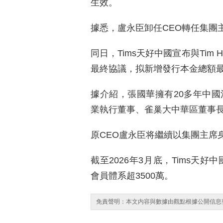
生效。
據悉，盧永臣卸任CEO轉任集團主席
同日，Tims天好中國宣布與Tim Hortons
最終協議，拟新增發行本金總額最
據介紹，張國華擁有20多年中國
業執行董事、雀巢大中華區董事長
原CEO盧永臣将繼續以集團主席
截至2026年3月底，Tims天好
會員體系超3500萬。
免責聲明：本文内容與數據由觀點根據公開信息