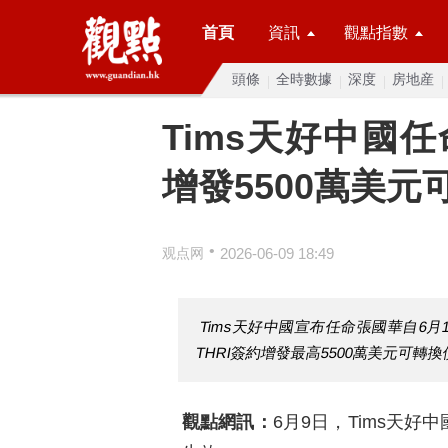
首頁
資訊
觀點指數
頭條
全時數據
深度
房地産
Tims天好中國
增發5500萬美元
•
观点网
2026-06-09 18:49
Tims天好中國宣布任命張國華自6
THRI簽約增發最高5500萬美元可
觀點網訊：
6月9日，Tims天好