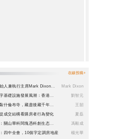
在線投稿+
始人兼執行主席Mark Dixon...
Mark Dixon
字基礎設施發展風潮：香港...
劉智元
紮什倫布寺，藏盡後藏千年...
王韶
從成交結構看購房者行為變化
夏磊
：關山華科闆塊憑科創生态...
馮毅成
：四中全會，10個字定調房地産
楊光華