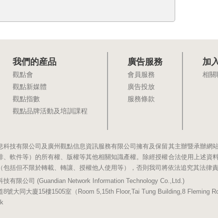
我們的産品
廣告服務
加
觀點會
會員服務
相關
觀點新媒體
廣告投放
觀點指數
服務條款
觀點品牌活動及培訓課程
息科技有限公司及廣州觀點信息資訊服務有限公司擁有及保留其主辦暨承辦網
排、軟件等）的所有權、版權等其他相關知識產權。除經授權合法使用上述資
（包括但不限於轉載、轉讓、授權他人使用等），否則我司將依法追究其法律
(Guandian Network Information Technology Co.,Ltd.)
5樓1505室（Room 5,15th Floor,Tai Tung Building,8 Fleming Road,
k