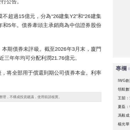
發行公告。
超過15億元，分為“26建集Y2”和“26建集
3年和5年。債券牽頭主承銷商為中信證券股份
本期債券未評級。截至2026年3月末，廈門
，近三年年均可分配利潤21.76億元。
專欄
後，将全部用于償還到期公司債券本金。利率
IWG創
領航數
整理，不構成投資建議，使用前請核實。
王韶：
夏磊：
馮毅成
楊光華