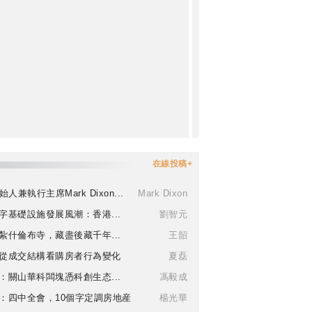
在線投稿+
始人兼執行主席Mark Dixon...
Mark Dixon
字基礎設施發展風潮：香港...
劉智元
紮什倫布寺，藏盡後藏千年...
王韶
從成交結構看購房者行為變化
夏磊
：關山華科闆塊憑科創生态...
馮毅成
：四中全會，10個字定調房地産
楊光華