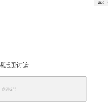
蔡記｜
關話題讨論
我要提問...