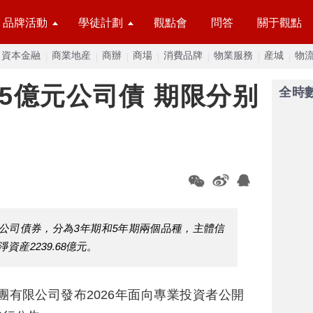
品牌活動
學徒計劃
觀點會
問答
關于觀點
資本金融
商業地産
商辦
商場
消費品牌
物業服務
産城
物
5億元公司債 期限分别
全時
期公司債券，分為3年期和5年期兩個品種，主體信
資産2239.68億元。
團有限公司發布2026年面向專業投資者公開