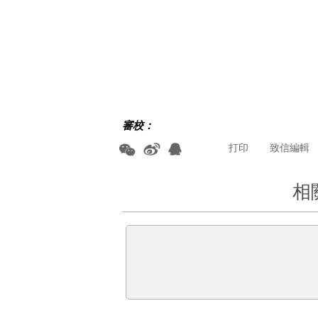
審校：
打印
致信編輯
相