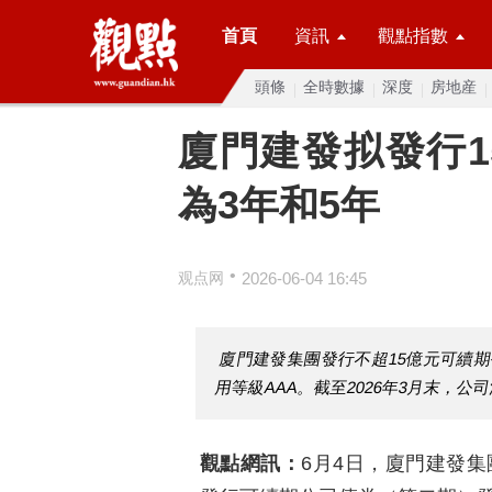
首頁
資訊
觀點指數
頭條
全時數據
深度
房地産
廈門建發拟發行1
為3年和5年
•
观点网
2026-06-04 16:45
廈門建發集團發行不超15億元可續
用等級AAA。截至2026年3月末，公司淨
觀點網訊：
6月4日，廈門建發集