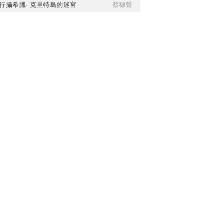
行攝希臘· 克里特島的迷宮
蔡穗聲