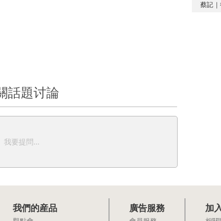
蔡記｜
關話題讨論
我要提問...
我們的産品
廣告服務
加
觀點會
會員服務
相關