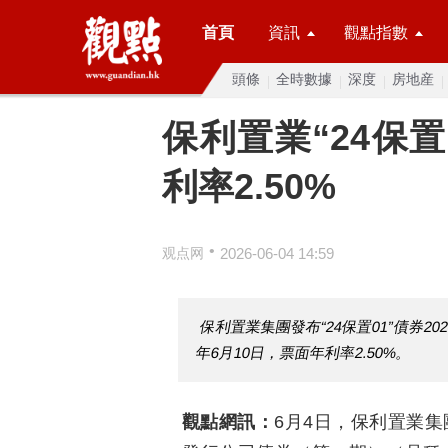
首頁
資訊
觀點指數
頭條
全時數據
深度
房地産
保利置業“24保置
利率2.50%
•
观点网
2026-06-04 14:59
保利置業集團發布“24保置01”債券20
年6月10日，票面年利率2.50%。
觀點網訊：
6月4日，保利置業集