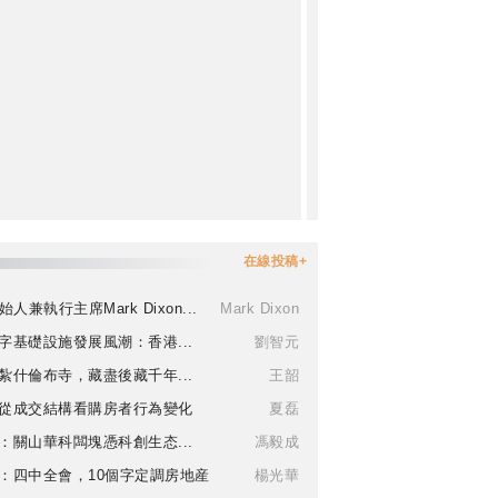
在線投稿+
始人兼執行主席Mark Dixon...
Mark Dixon
字基礎設施發展風潮：香港...
劉智元
紮什倫布寺，藏盡後藏千年...
王韶
從成交結構看購房者行為變化
夏磊
：關山華科闆塊憑科創生态...
馮毅成
：四中全會，10個字定調房地産
楊光華