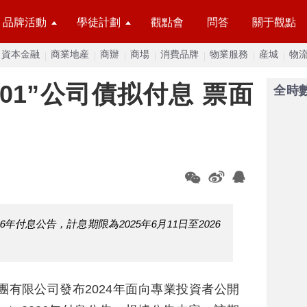
品牌活動
學徒計劃
觀點會
問答
關于觀點
資本金融
商業地産
商辦
商場
消費品牌
物業服務
産城
物
01”公司債拟付息 票面
全時
26年付息公告，計息期限為2025年6月11日至2026
團有限公司發布2024年面向專業投資者公開