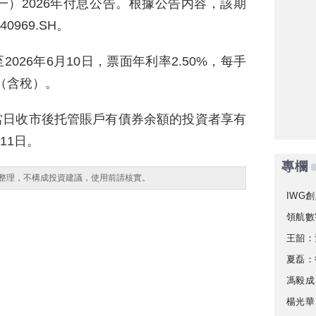
）2026年付息公告。根據公告内容，該期
969.SH。
2026年6月10日，票面年利率2.50%，每手
元（含稅）。
，當日收市後托管賬戶有債券余額的投資者享有
11日。
專欄
整理，不構成投資建議，使用前請核實。
IWG創
領航數
王韶：
夏磊：
馮毅成
楊光華