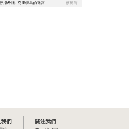
行攝希臘· 克里特島的迷宮
蔡穗聲
入我們
關注我們
職位