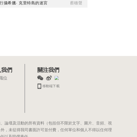
行攝希臘· 克里特島的迷宮
蔡穗聲
入我們
關注我們
職位
移動端下載
站、論壇及活動的所有資料（包括但不限於文字、圖片、音頻、視
料外，未征得我司書面許可並付費，任何單位和個人不得以任何理
責任以及賠償責任。