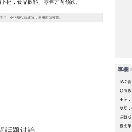
續下挫，食品飲料、零售方向領跌。
整理，不構成投資建議，使用前請核實。
專欄
IWG創
領航數
王韶：
夏磊：
馮毅成
楊光華
關話題讨論