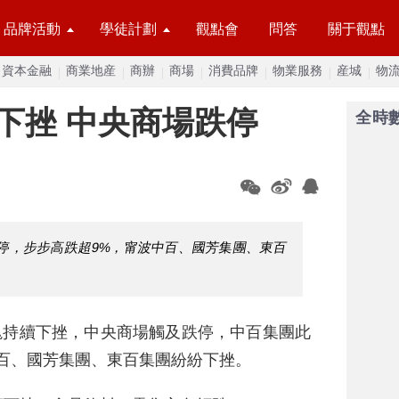
品牌活動
學徒計劃
觀點會
問答
關于觀點
資本金融
商業地産
商辦
商場
消費品牌
物業服務
産城
物
下挫 中央商場跌停
全時
停，步步高跌超9%，甯波中百、國芳集團、東百
塊持續下挫，中央商場觸及跌停，中百集團此
百、國芳集團、東百集團紛紛下挫。