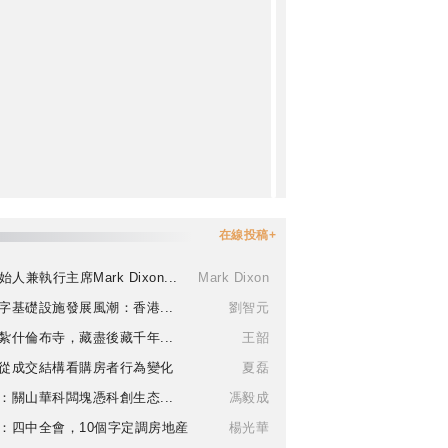
在線投稿+
始人兼執行主席Mark Dixon...
Mark Dixon
字基礎設施發展風潮：香港...
劉智元
紮什倫布寺，藏盡後藏千年...
王韶
從成交結構看購房者行為變化
夏磊
：關山華科闆塊憑科創生态...
馮毅成
：四中全會，10個字定調房地産
楊光華