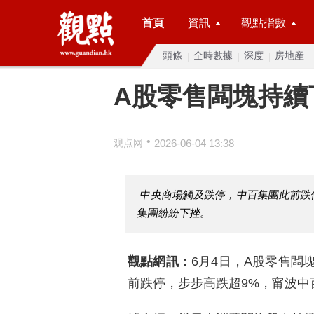
首頁
資訊
觀點指數
頭條
全時數據
深度
房地産
A股零售闆塊持續
•
观点网
2026-06-04 13:38
中央商場觸及跌停，中百集團此前跌
集團紛紛下挫。
觀點網訊：
6月4日，A股零售闆
前跌停，步步高跌超9%，甯波中