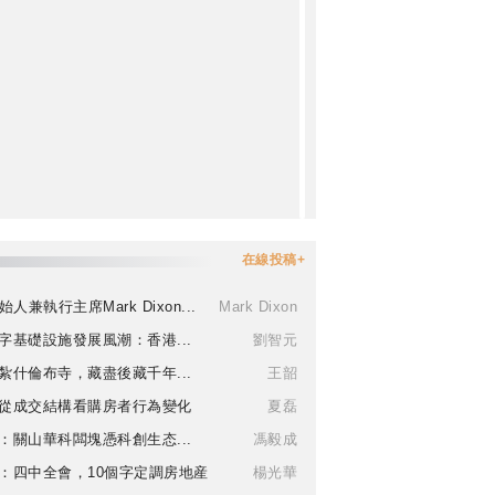
在線投稿+
始人兼執行主席Mark Dixon...
Mark Dixon
字基礎設施發展風潮：香港...
劉智元
紮什倫布寺，藏盡後藏千年...
王韶
從成交結構看購房者行為變化
夏磊
：關山華科闆塊憑科創生态...
馮毅成
：四中全會，10個字定調房地産
楊光華