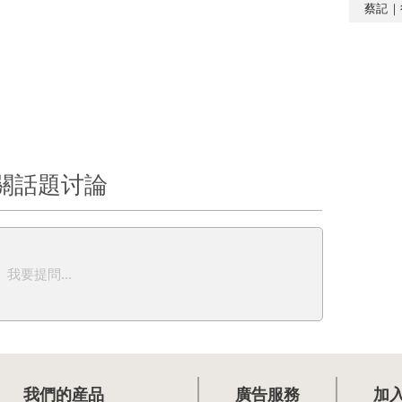
蔡記｜
關話題讨論
我要提問...
我們的産品
廣告服務
加