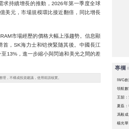
求持續增長的推動，2026年第一季度全球
60億美元，市場規模環比接近翻倍，同比增長
RAM市場經歷的價格大幅上漲趨勢。信息顯
榜首，SK海力士和铠俠緊随其後。中國長江
至13%，進一步縮小與閃迪和美光之間的差
專欄
整理，不構成投資建議，使用前請核實。
IWG創
領航數
王韶：
夏磊：
馮毅成
楊光華