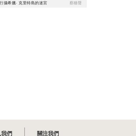
行攝希臘· 克里特島的迷宮
蔡穗聲
入我們
關注我們