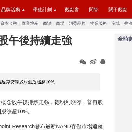
品牌活動
學徒計劃
觀點會
問答
關于觀點
資本金融
商業地産
商辦
商場
消費品牌
物業服務
産城
物
股午後持續走強
全時
維存儲等多只個股漲超10%。
片概念股午後持續走強，德明利漲停，普冉股
股漲超10%。
oint Research發布最新NAND存儲市場追蹤