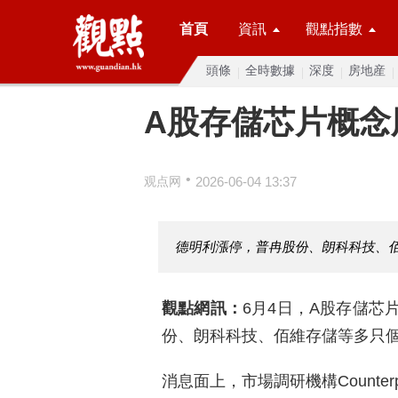
首頁
資訊
觀點指數
頭條
全時數據
深度
房地産
A股存儲芯片概念
•
观点网
2026-06-04 13:37
德明利漲停，普冉股份、朗科科技、佰
觀點網訊：
6月4日，A股存儲芯
份、朗科科技、佰維存儲等多只個
消息面上，市場調研機構Counterp