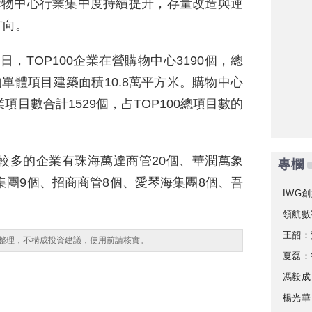
購物中心行業集中度持續提升，存量改造與運
方向。
1日，TOP100企業在營購物中心3190個，總
均單體項目建築面積10.8萬平方米。購物中心
項目數合計1529個，占TOP100總項目數的
量較多的企業有珠海萬達商管20個、華潤萬象
專欄
集團9個、招商商管8個、愛琴海集團8個、吾
IWG創
領航數
王韶：
整理，不構成投資建議，使用前請核實。
夏磊：
馮毅成
楊光華