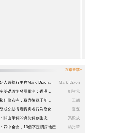
在線投稿+
始人兼執行主席Mark Dixon...
Mark Dixon
字基礎設施發展風潮：香港...
劉智元
紮什倫布寺，藏盡後藏千年...
王韶
從成交結構看購房者行為變化
夏磊
：關山華科闆塊憑科創生态...
馮毅成
：四中全會，10個字定調房地産
楊光華