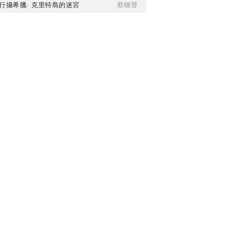
行攝希臘· 克里特島的迷宮
蔡穗聲