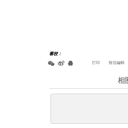
審校：
打印
致信編輯
相