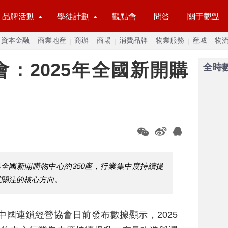
品牌活動
學徒計劃
觀點會
問答
關于觀點
資本金融
商業地産
商辦
商場
消費品牌
物業服務
産城
物
：2025年全國新開購
全時
年全國新開購物中心約350座，行業集中度持續提
業關注的核心方向。
中國連鎖經營協會日前發布數據顯示，2025