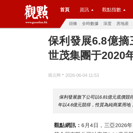
首頁
資訊
觀點指數
頭條
全時數據
深度
房地産
保利發展6.8億
世茂集團于2020
•
观点网
2026-06-04 11:53
保利發展旗下公司以6.81億元底價競
年以4.6億元競得，性質為純商業用
觀點網訊：
6月4日，三亞202