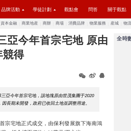
品牌活動
學徒計劃
觀點會
問答
關于觀點
資本金融
商業地産
商辦
商場
消費品牌
物業服務
産城
物
摘三亞今年首宗宅地 原由
全時
年競得
得三亞今年首宗宅地，該地塊原由世茂集團于2020
地，因長期未開發，政府已收回土地並調整用途。
6年首宗宅地正式成交，由保利發展旗下海南鴻