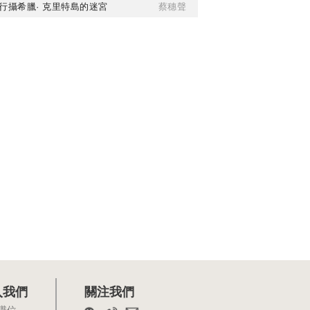
行攝希臘· 克里特島的迷宮
蔡穗聲
入我們
關注我們
職位