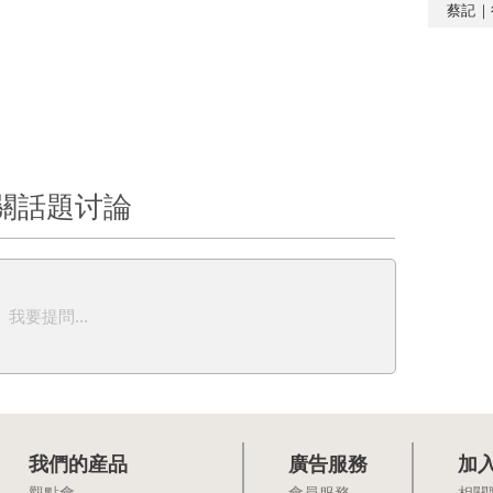
蔡記｜
關話題讨論
我要提問...
我們的産品
廣告服務
加
觀點會
會員服務
相關