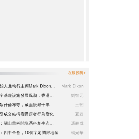
在線投稿+
始人兼執行主席Mark Dixon...
Mark Dixon
字基礎設施發展風潮：香港...
劉智元
紮什倫布寺，藏盡後藏千年...
王韶
從成交結構看購房者行為變化
夏磊
：關山華科闆塊憑科創生态...
馮毅成
：四中全會，10個字定調房地産
楊光華