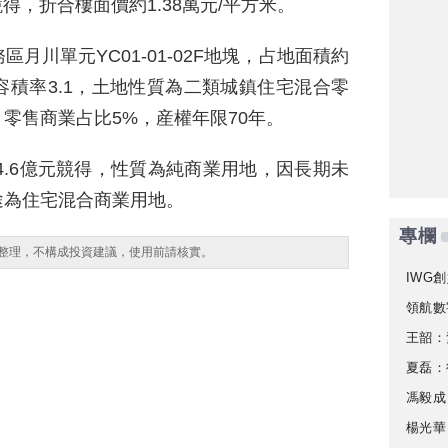
得，折合樓面價約1.38萬元/平方米。
月川單元YC01-01-02F地塊，占地面積約
，容積率3.1，土地性質為二類城鎮住宅混合零
、零售商業占比5%，産權年限70年。
4.6億元競得，性質為純商業用地，因長期未
途為住宅混合商業用地。
專欄
整理，不構成投資建議，使用前請核實。
IWG創
領航數
王韶：
夏磊：
馮毅成
楊光華