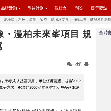
品牌活動
學徒計劃
觀點會
問答
關于觀點
房地産
科技
産業
物流
商場及零售
消費品牌
商辦及住房租
豫・漫柏未來峯項目 規
全時
寓
柏未來峰人才社區項目，落址江蘇宿遷，規劃2869
萬平方米，配套約3000㎡共享空間及戶外休閑設