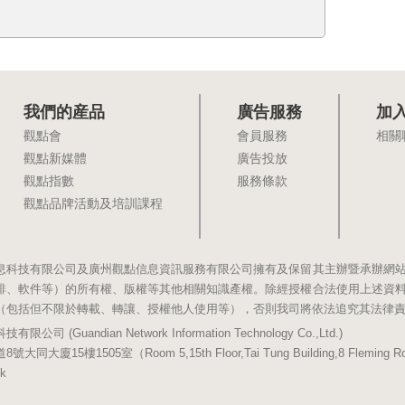
我們的産品
廣告服務
加
觀點會
會員服務
相關
觀點新媒體
廣告投放
觀點指數
服務條款
觀點品牌活動及培訓課程
息科技有限公司及廣州觀點信息資訊服務有限公司擁有及保留其主辦暨承辦網
排、軟件等）的所有權、版權等其他相關知識產權。除經授權合法使用上述資
（包括但不限於轉載、轉讓、授權他人使用等），否則我司將依法追究其法律
(Guandian Network Information Technology Co.,Ltd.)
5樓1505室（Room 5,15th Floor,Tai Tung Building,8 Fleming Road,
k