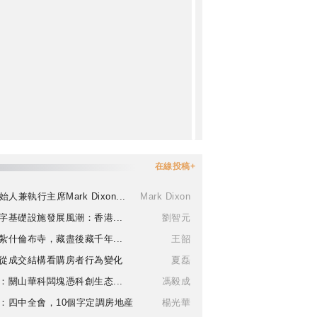
在線投稿+
始人兼執行主席Mark Dixon...
Mark Dixon
字基礎設施發展風潮：香港...
劉智元
紮什倫布寺，藏盡後藏千年...
王韶
從成交結構看購房者行為變化
夏磊
：關山華科闆塊憑科創生态...
馮毅成
：四中全會，10個字定調房地産
楊光華