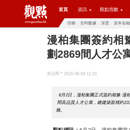
首頁
資訊
觀點指數
頭條
全時數據
深度
資本金融
漫柏集團簽約相
劃2869間人才公
•
观点网
2026-06-04 11:19
6月2日，漫柏集團正式簽約相豫·漫
間高品質人才公寓，總建築面積約23
施。