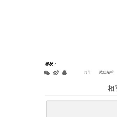
審校：
打印
致信編輯
相