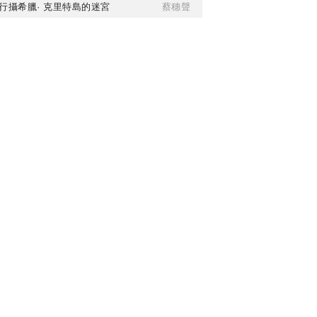
行攝希臘· 克里特島的迷宮
蔡穗聲