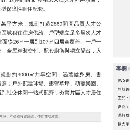
宣布正式簽約相豫·漫柏未來峰人才社區項目，
大型保障性租住配套。
萬平方米，規劃打造2869間高品質人才公
善區域租住住房供給。戶型端立足多層次人才
面從26㎡一居到107㎡四居全覆蓋，一戶一
光，全屋精裝交付、配套廚衛與獨立陽台，入
專欄
規劃約3000㎡共享空間，涵蓋健身房、書
IWG創
演廳；戶外配建球場、露營草坪、萌寵樂園、
領航數
居到社交休閑一站式配齊，夯實片區人才居住
王韶：
夏磊：
馮毅成
整理，不構成投資建議，使用前請核實。
楊光華