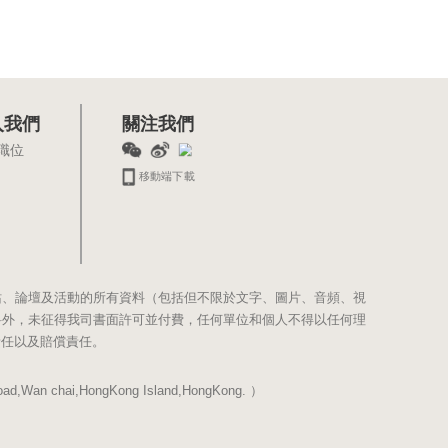
入我們
關注我們
職位
移動端下載
站、論壇及活動的所有資料（包括但不限於文字、圖片、音頻、視
料外，未征得我司書面許可並付費，任何單位和個人不得以任何理
責任以及賠償責任。
Wan chai,HongKong Island,HongKong. ）