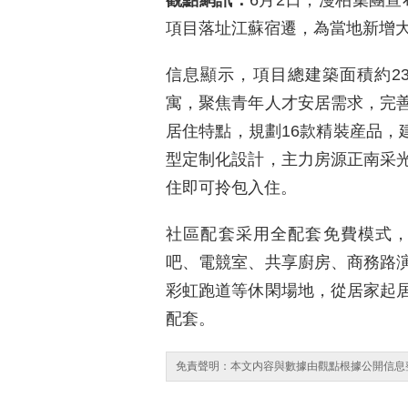
觀點網訊：
6月2日，漫柏集團
項目落址江蘇宿遷，為當地新增
信息顯示，項目總建築面積約23
寓，聚焦青年人才安居需求，完
居住特點，規劃16款精裝産品，建
型定制化設計，主力房源正南采
住即可拎包入住。
社區配套采用全配套免費模式，
吧、電競室、共享廚房、商務路
彩虹跑道等休閑場地，從居家起
配套。
免責聲明：本文内容與數據由觀點根據公開信息