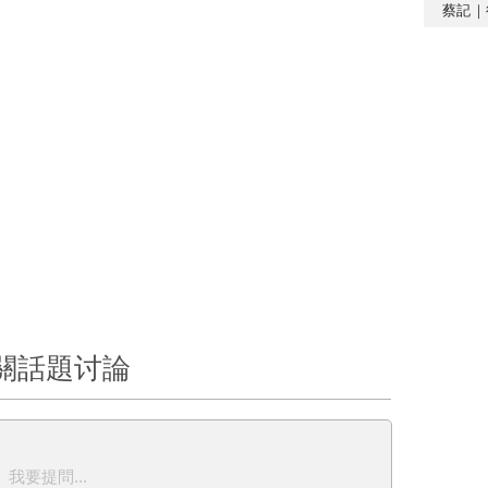
蔡記｜
關話題讨論
我要提問...