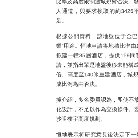
比率及高度限制遭城規會否決。城
人通道，與要求換取的約342
足。
根據公開資料，該地盤位于金巴利
業”用途。恒地申請将地積比率由1
拟建一幢35層酒店，提供159
請，並指出單是地盤後移未能構成
倍、高度至140米重建酒店，城
成比例為由否決。
據介紹，多名委員認為，即使不
化設計，不足以作為交換條件。
沙咀樓宇高度規劃。
恒地表示将研究意見後決定下一