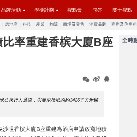
品牌活動
學徒計劃
觀點會
問答
關于觀點
房地産
科技
産業
物流
商場及零售
消費品牌
商辦及住房租
積比率重建香槟大廈B座
全時
米公衆行人通道，與要求換取的約3426平方米額
。
尖沙咀香槟大廈B座重建為酒店申請放寬地積