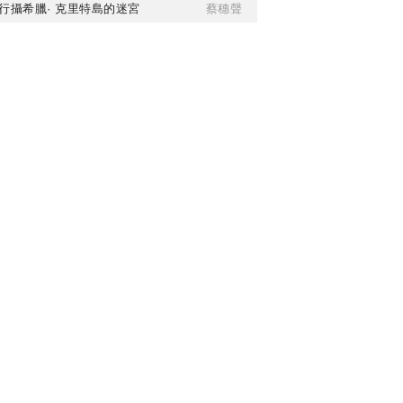
行攝希臘· 克里特島的迷宮
蔡穗聲