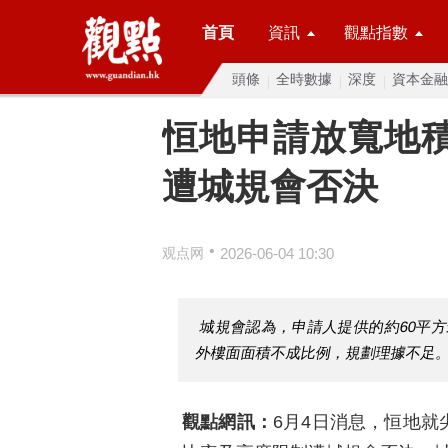
首頁
資訊
觀點指數
頭條
全時數據
深度
資本金融
恒地申請放寬地
遭城規會否決
•
观点网
2026-06-04 10:30
城規會認為，申請人提供的約60平方
外樓面面積不成比例，規劃理據不足
觀點網訊：
6月4日消息，恒地就