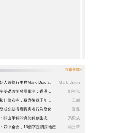
在線投稿+
始人兼執行主席Mark Dixon...
Mark Dixon
字基礎設施發展風潮：香港...
劉智元
紮什倫布寺，藏盡後藏千年...
王韶
從成交結構看購房者行為變化
夏磊
：關山華科闆塊憑科創生态...
馮毅成
：四中全會，10個字定調房地産
楊光華