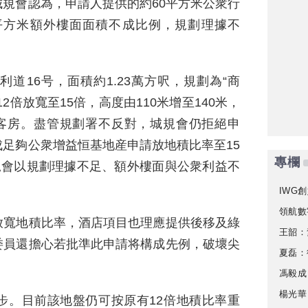
規會認為，申請人提供的約60平方米公衆行
6平方米額外樓面面積不成比例，規劃理據不
道16号，面積約1.23萬方呎，規劃為“商
2倍放寬至15倍，高度由110米增至140米，
間客房。盡管規劃署不反對，城規會仍拒絕申
足夠公衆增益恒基地産申請放地積比率至15
專欄
規會以規劃理據不足、額外樓面與公衆利益不
IWG創
領航數
放寬地積比率，酒店項目也理應提供後移及綠
王韶：
委員還擔心若批準此申請将構成先例，破壞尖
夏磊：
馮毅成
楊光華
步。目前該地盤仍可按原有12倍地積比率重