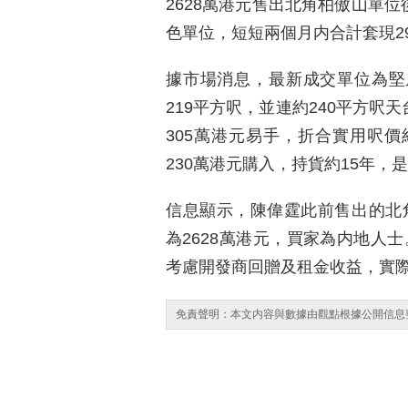
2628萬港元售出北角柏傲山單位
色單位，短短兩個月内合計套現29
據市場消息，最新成交單位為堅
219平方呎，並連約240平方呎
305萬港元易手，折合實用呎價約
230萬港元購入，持貨約15年，
信息顯示，陳偉霆此前售出的北角
為2628萬港元，買家為内地人士。
考慮開發商回贈及租金收益，實際
免責聲明：本文内容與數據由觀點根據公開信息