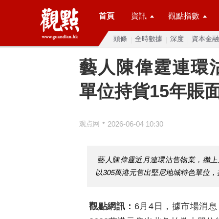
首頁
資訊
觀點指數
頭條
全時數據
深度
資本金融
藝人陳偉霆連環
單位持貨15年賬面
•
观点网
2026-06-04 10:30
藝人陳偉霆近月連環沽售物業，繼上
以305萬港元售出堅尼地城特色單位，
觀點網訊：
6月4日，據市場消