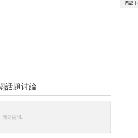
蔡記｜
關話題讨論
我要提問...