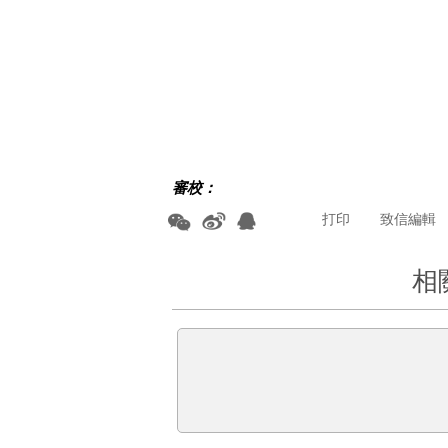
審校：
打印
致信編輯
相