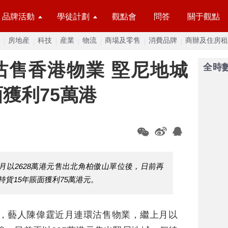
品牌活動
學徒計劃
觀點會
問答
關于觀點
房地産
科技
産業
物流
商場及零售
消費品牌
商辦及住房租
沽售香港物業 堅尼地城
全時
獲利75萬港
月以2628萬港元售出北角柏傲山單位後，日前再
持貨15年賬面獲利75萬港元。
息，藝人陳偉霆近月連環沽售物業，繼上月以