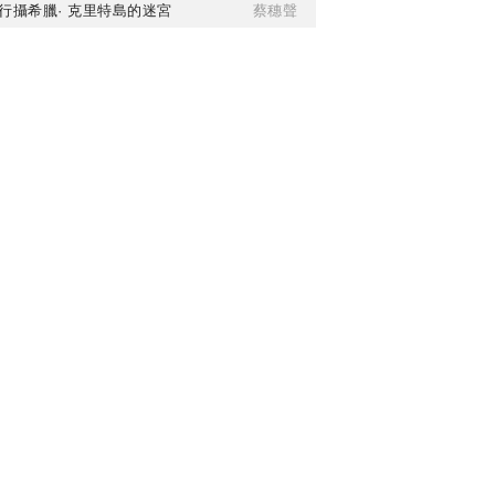
行攝希臘· 克里特島的迷宮
蔡穗聲