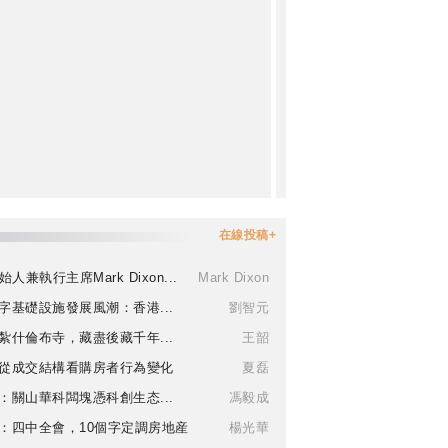
在線投稿+
始人兼執行主席Mark Dixon...
Mark Dixon
字基礎設施發展風潮：香港...
劉智元
紮什倫布寺，藏盡後藏千年...
王韶
從成交結構看購房者行為變化
夏磊
：關山華科闆塊憑科創生态...
馮毅成
：四中全會，10個字定調房地産
楊光華