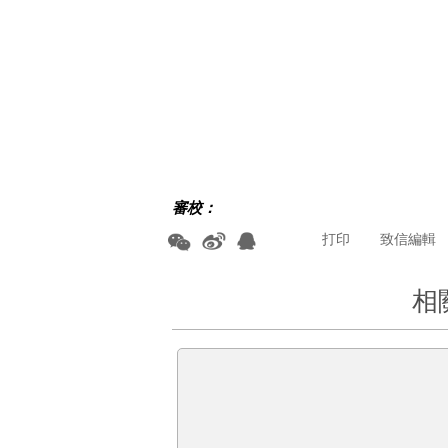
審校：
打印
致信編輯
相