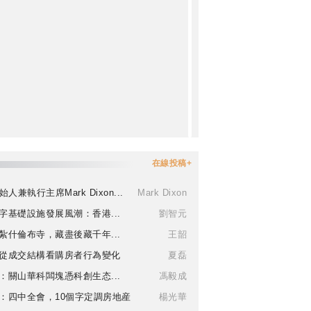
在線投稿+
始人兼執行主席Mark Dixon...
Mark Dixon
字基礎設施發展風潮：香港...
劉智元
紮什倫布寺，藏盡後藏千年...
王韶
從成交結構看購房者行為變化
夏磊
：關山華科闆塊憑科創生态...
馮毅成
：四中全會，10個字定調房地産
楊光華