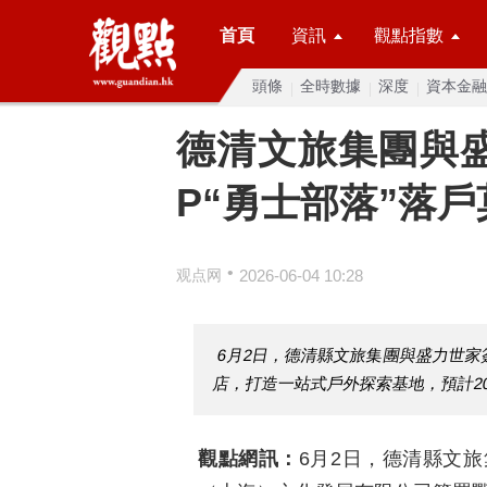
首頁
資訊
觀點指數
頭條
全時數據
深度
資本金融
德清文旅集團與盛
P“勇士部落”落
•
观点网
2026-06-04 10:28
6月2日，德清縣文旅集團與盛力世家
店，打造一站式戶外探索基地，預計2
觀點網訊：
6月2日，德清縣文