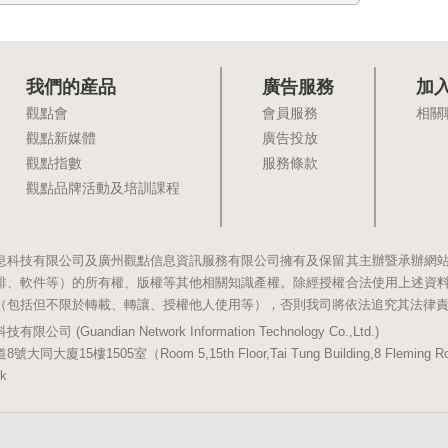
我們的産品
廣告服務
加
觀點會
會員服務
相關
觀點新媒體
廣告投放
觀點指數
服務條款
觀點品牌活動及培訓課程
息科技有限公司及廣州觀點信息資訊服務有限公司擁有及保留其主辦暨承辦網
排、軟件等）的所有權、版權等其他相關知識產權。除經授權合法使用上述資
（包括但不限於轉載、轉讓、授權他人使用等），否則我司將依法追究其法律
(Guandian Network Information Technology Co.,Ltd.)
5樓1505室（Room 5,15th Floor,Tai Tung Building,8 Fleming Road,
k