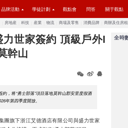
品牌活動
學徒計劃
觀點會
問答
關于觀點
房地産
科技
産業
物流
商場及零售
消費品牌
商辦及住房租
力世家簽約 頂級戶外I
全時
戶莫幹山
簽約，将“勇士部落”項目落地莫幹山郡安里度假酒
026年第四季度開放。
旅集團旗下浙江艾德酒店有限公司與盛力世家