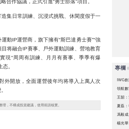
略合作協議，正式引進“勇士部落”項目。
打造集日常訓練、沉浸式挑戰、休閑度假于一
動IP運營商，旗下擁有“斯巴達勇士賽”“強
項目将融合IP賽事、戶外運動訓練、營地教育
實現“周周有訓練、月月有賽事、季季有爆
生态。
專欄
IWG創
式對外開放，全面運營後年均将導入上萬人次
領航數
費。
王韶：
整理，不構成投資建議，使用前請核實。
夏磊：
馮毅成
楊光華