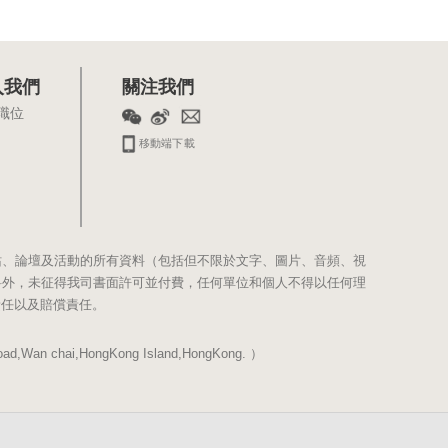
入我們
關注我們
職位
移動端下載
站、論壇及活動的所有資料（包括但不限於文字、圖片、音頻、視
料外，未征得我司書面許可並付費，任何單位和個人不得以任何理
責任以及賠償責任。
Wan chai,HongKong Island,HongKong. ）