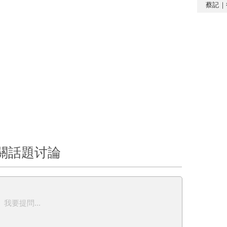
蔡記｜
關話題讨論
我要提問...