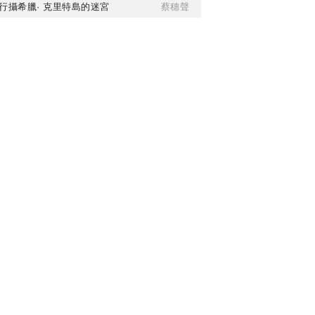
行攝希臘· 克里特島的迷宮
蔡穗聲