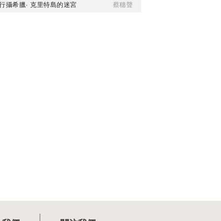
行攝希臘· 克里特島的迷宮
蔡穗聲