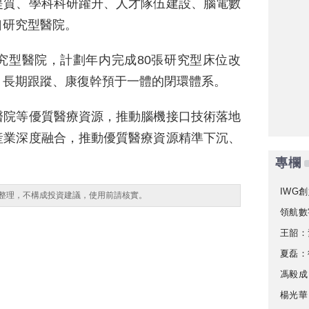
提質、學科科研躍升、人才隊伍建設、腦電數
口研究型醫院。
究型醫院，計劃年内完成80張研究型床位改
、長期跟蹤、康復幹預于一體的閉環體系。
醫院等優質醫療資源，推動腦機接口技術落地
産業深度融合，推動優質醫療資源精準下沉、
專欄
IWG創
整理，不構成投資建議，使用前請核實。
領航數
王韶：
夏磊：
馮毅成
楊光華