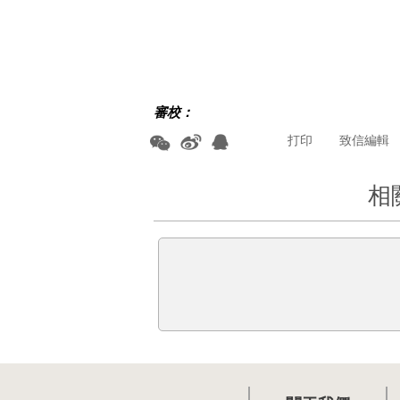
審校：
打印
致信編輯
相