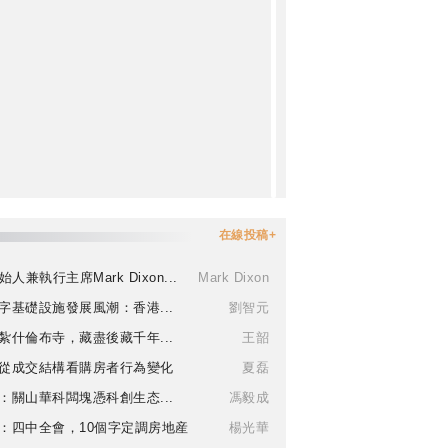
在線投稿+
始人兼執行主席Mark Dixon...
Mark Dixon
字基礎設施發展風潮：香港...
劉智元
紮什倫布寺，藏盡後藏千年...
王韶
從成交結構看購房者行為變化
夏磊
：關山華科闆塊憑科創生态...
馮毅成
：四中全會，10個字定調房地産
楊光華