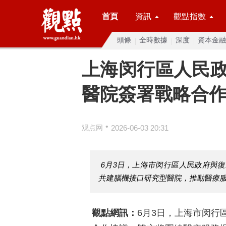
首頁
資訊
觀點指數
頭條
全時數據
深度
資本金融
上海闵行區人民
醫院簽署戰略合
•
观点网
2026-06-03 20:31
6月3日，上海市闵行區人民政府與
共建腦機接口研究型醫院，推動醫療
觀點網訊：
6月3日，上海市闵行