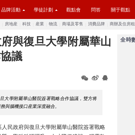
品牌活動
學徒計劃
觀點會
問答
關于觀點
房地産
科技
産業
物流
商場及零售
消費品牌
商辦及住房租
政府與復旦大學附屬華山
全時
作協議
復旦大學附屬華山醫院簽署戰略合作協議，雙方将
服務與腦機接口産業深度融合。
區人民政府與復旦大學附屬華山醫院簽署戰略