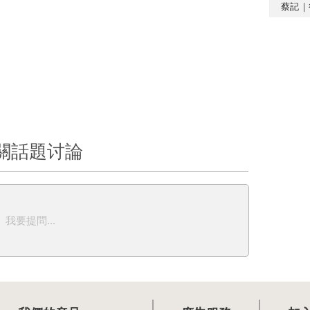
蔡記｜
關話題讨論
我要提問...