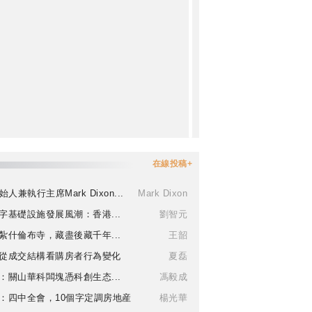
在線投稿+
始人兼執行主席Mark Dixon...
Mark Dixon
字基礎設施發展風潮：香港...
劉智元
紮什倫布寺，藏盡後藏千年...
王韶
從成交結構看購房者行為變化
夏磊
：關山華科闆塊憑科創生态...
馮毅成
：四中全會，10個字定調房地産
楊光華