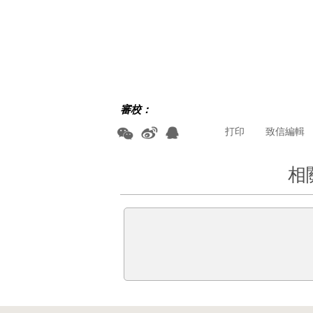
審校：
打印
致信編輯
相