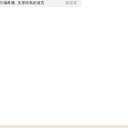
行攝希臘· 克里特島的迷宮
蔡穗聲