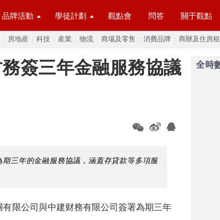
品牌活動
學徒計劃
觀點會
問答
關于觀點
房地産
科技
産業
物流
商場及零售
消費品牌
商辦及住房租
财務簽三年金融服務協議
全時
為期三年的金融服務協議，涵蓋存貸款等多項服
團有限公司與中建财務有限公司簽署為期三年