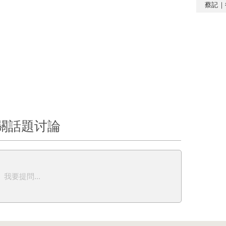
蔡記｜
關話題讨論
我要提問...