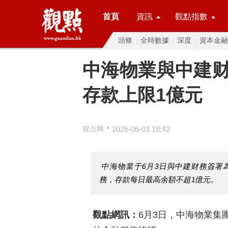
首頁
資訊
觀點指數
頭條
全時數據
深度
資本金融
中海物業與中建
存款上限1億元
•
观点网
2026-06-03 18:42
中海物業于6月3日與中建财務簽署
務，存款每日最高余額不超1億元。
觀點網訊：
6月3日，中海物業集