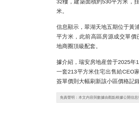
32樓，建築面積約530平方米，挂
米。
信息顯示，翠湖天地五期位于黃浦新
平方米，此前高區房源成交單價已
地商圈頂級配套。
據介紹，瑞安房地産曾于2025年1
一套213平方米住宅出售給CEO
簽單價則大幅刷新該小區價格記
免責聲明：本文内容與數據由觀點根據公開信息