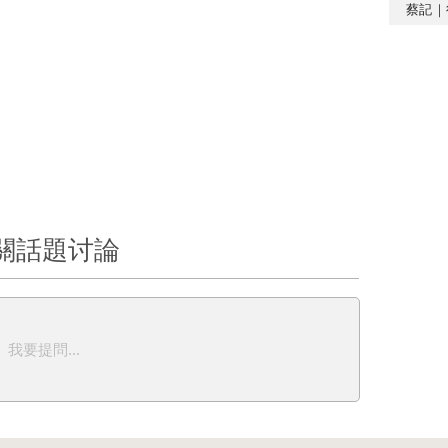
蔡記｜
關話題讨論
我要提問...