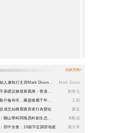
在線投稿+
始人兼執行主席Mark Dixon...
Mark Dixon
字基礎設施發展風潮：香港...
劉智元
紮什倫布寺，藏盡後藏千年...
王韶
從成交結構看購房者行為變化
夏磊
：關山華科闆塊憑科創生态...
馮毅成
：四中全會，10個字定調房地産
楊光華