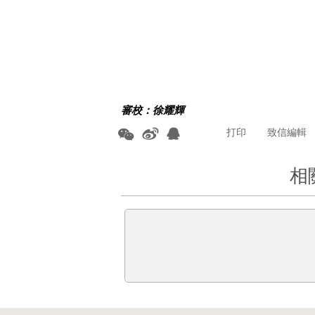
審校：徐耀輝
打印
致信編輯
相