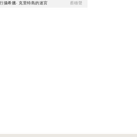
行攝希臘· 克里特島的迷宮
蔡穗聲