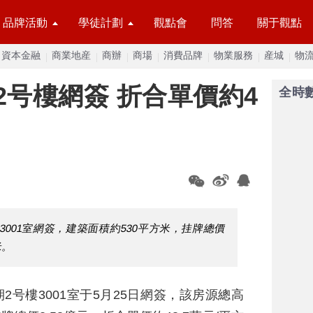
品牌活動
學徒計劃
觀點會
問答
關于觀點
資本金融
商業地産
商辦
商場
消費品牌
物業服務
産城
物
2号樓網簽 折合單價約4
全時
樓3001室網簽，建築面積約530平方米，挂牌總價
米。
期2号樓3001室于5月25日網簽，該房源總高