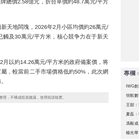
牌總價2.58億元，折合單價約48.7萬元/平方
天地闆塊，2026年2月小區均價約26萬元/
觸及30萬元/平方米，核心競争力在于新天
2月以約14.26萬元/平方米的政府備案價，将
家屬，較當前二手市場價格低約50%，此次網
專欄
錄。
IWG創
領航數
整理，不構成投資建議，使用前請核實。
王韶：
夏磊：
馮毅成
楊光華