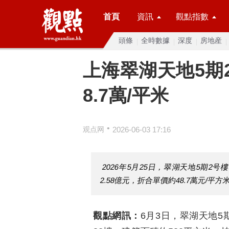
首頁
資訊
觀點指數
頭條
全時數據
深度
房地産
上海翠湖天地5期
8.7萬/平米
•
观点网
2026-06-03 17:16
2026年5月25日，翠湖天地5期2号
2.58億元，折合單價約48.7萬元/平方
觀點網訊：
6月3日，翠湖天地5