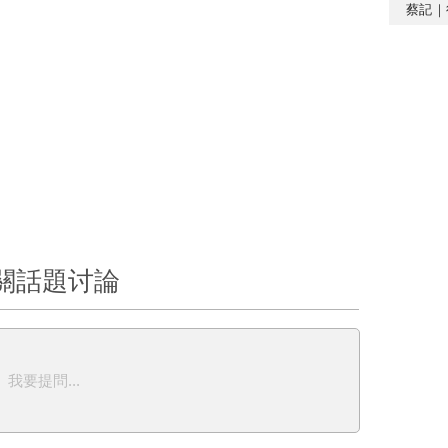
蔡記｜
關話題讨論
我要提問...