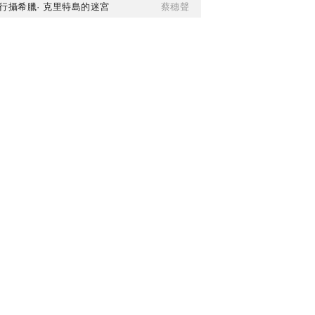
行攝希臘· 克里特島的迷宮
蔡穗聲