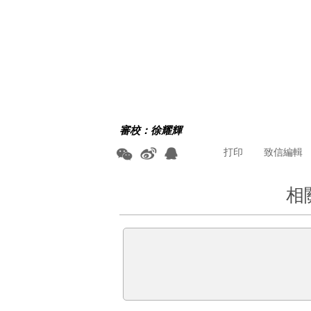
審校：徐耀輝
打印
致信編輯
相