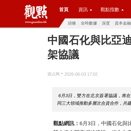
首頁
資訊
觀點指數
頭條
全時數據
深度
資本金融
中國石化與比亞
架協議
•
观点网
2026-06-03 17:02
6月3日，雙方在北京簽署協議，将
同三大領域推動多層次合資合作，共建
觀點網訊：
6月3日，中國石化與