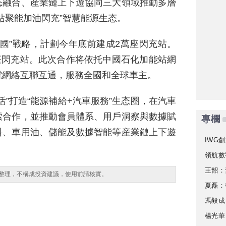
态融合、産業鏈上下遊協同三大領域推動多層
站聚能加油閃充”智慧能源生态。
國”戰略，計劃今年底前建成2萬座閃充站。
0座閃充站。此次合作将依托中國石化加能站網
電網絡互聯互通，服務全國和全球車主。
”打造“能源補給+汽車服務”生态圈，在汽車
索合作，並推動會員體系、用戶洞察與數據賦
專欄
料、車用油、儲能及數據智能等産業鏈上下遊
IWG創
領航數
王韶：
整理，不構成投資建議，使用前請核實。
夏磊：
馮毅成
楊光華