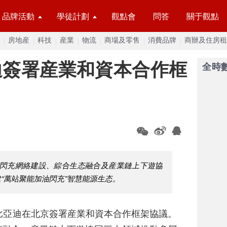
品牌活動
學徒計劃
觀點會
問答
關于觀點
房地産
科技
産業
物流
商場及零售
消費品牌
商辦及住房租
迪簽署産業和資本合作框
全時
在閃充網絡建設、綜合生态融合及産業鏈上下遊協
“萬站聚能加油閃充”智慧能源生态。
比亞迪在北京簽署産業和資本合作框架協議。