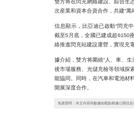
雙方将在閃充網絡建設、綜合生
次産業和資本合資合作，共建“萬
信息顯示，比亞迪已啟動“閃充中
截至5月底，全國已建成超615
絡推進閃充站建設運營，實現充
據介紹，雙方将圍繞“人、車、生活
後市場服務、光儲充檢等領域探
能協同。同時，在汽車和電池材
開展深度合作。
免責聲明：本文内容與數據由觀點根據公開信息