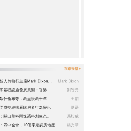
在線投稿+
始人兼執行主席Mark Dixon...
Mark Dixon
字基礎設施發展風潮：香港...
劉智元
紮什倫布寺，藏盡後藏千年...
王韶
從成交結構看購房者行為變化
夏磊
：關山華科闆塊憑科創生态...
馮毅成
：四中全會，10個字定調房地産
楊光華