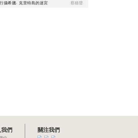
行攝希臘· 克里特島的迷宮
蔡穗聲
入我們
關注我們
職位