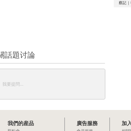
蔡記｜
關話題讨論
我要提問...
我們的産品
廣告服務
加
觀點會
會員服務
相關