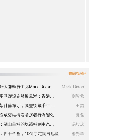
在線投稿+
始人兼執行主席Mark Dixon...
Mark Dixon
字基礎設施發展風潮：香港...
劉智元
紮什倫布寺，藏盡後藏千年...
王韶
從成交結構看購房者行為變化
夏磊
：關山華科闆塊憑科創生态...
馮毅成
：四中全會，10個字定調房地産
楊光華