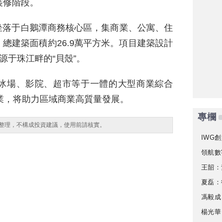
裝修階段。
坐落于白鵝潭商務核心區，集商業、公寓、住
總建築面積約26.9萬平方米。項目建築設計
源于珠江畔的“貝殼”。
冰場、影院、超市等于一體的大型商業綜合
開業，将助力區域商業高質量發展。
專欄
整理，不構成投資建議，使用前請核實。
IWG創
領航數
王韶：
夏磊：
馮毅成
楊光華