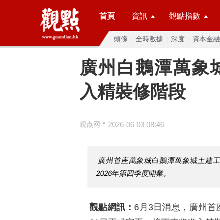
首頁
資訊
觀點指數
頭條
全時數據
深度
資本金融
廣州白鵝潭萬象
入精裝修階段
•
观点网
2026-06-03 08:46
廣州首座萬象城白鵝潭萬象城土建工
2026年第四季度開業。
觀點網訊：
6月3日消息，廣州首