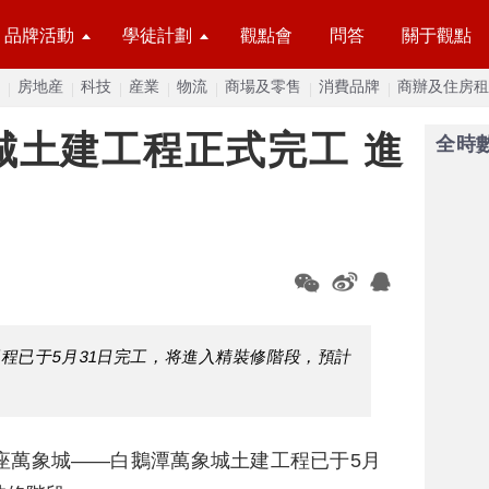
品牌活動
學徒計劃
觀點會
問答
關于觀點
房地産
科技
産業
物流
商場及零售
消費品牌
商辦及住房租
城土建工程正式完工 進
全時
程已于5月31日完工，将進入精裝修階段，預計
座萬象城——白鵝潭萬象城土建工程已于5月