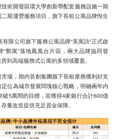
濟技術開發區環大學創新帶配套服務設施一期
園二期運營服務項目，旗下長租公寓品牌悅生
居有限公司旗下服務公寓品牌“美寓詩”正式啟
牌“鄭寓”落地鳳凰台片區，兩大品牌協同發
租房到高端服務式公寓的多領域覆蓋。
房市場，期内首創集團旗下長租業務獲利好支
務定位為城市發展闆塊核心戰略，明确兩年内
突破5萬間的目標，並獲得4家銀行合計600億
、存量改造提供充足資金保障。