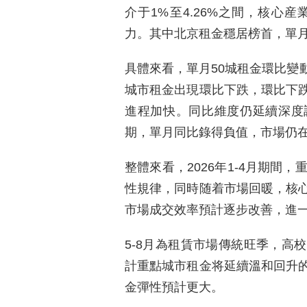
介于1%至4.26%之間，核心
力。其中北京租金穩居榜首，單月租
具體來看，單月50城租金環比變動區
城市租金出現環比下跌，環比下
進程加快。同比維度仍延續深度
期，單月同比錄得負值，市場仍
整體來看，2026年1-4月期間
性規律，同時随着市場回暖，核
市場成交效率預計逐步改善，進
5-8月為租賃市場傳統旺季，高
計重點城市租金将延續溫和回升
金彈性預計更大。