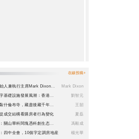
在線投稿+
始人兼執行主席Mark Dixon...
Mark Dixon
字基礎設施發展風潮：香港...
劉智元
紮什倫布寺，藏盡後藏千年...
王韶
從成交結構看購房者行為變化
夏磊
：關山華科闆塊憑科創生态...
馮毅成
：四中全會，10個字定調房地産
楊光華