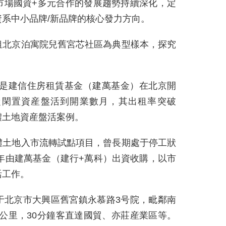
市場國資+多元合作的發展趨勢持續深化，定
系中小品牌/新品牌的核心發力方向。
租北京泊寓院兒舊宮芯社區為典型樣本，探究
業，是建信住房租賃基金（建萬基金）在北京開
從閑置資産盤活到開業數月，其出租率突破
體土地資産盤活案例。
體土地入市流轉試點項目，曾長期處于停工狀
3年由建萬基金（建行+萬科）出資收購，以市
活工作。
于北京市大興區舊宮鎮永慕路3号院，毗鄰南
5公里，30分鐘客直達國貿、亦莊産業區等。