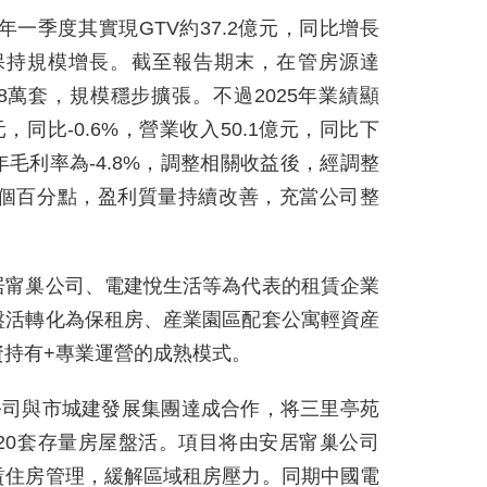
年一季度其實現GTV約37.2億元，同比增長
下保持規模增長。截至報告期末，在管房源達
0.78萬套，規模穩步擴張。不過2025年業績顯
，同比-0.6%，營業收入50.1億元，同比下
全年毛利率為-4.8%，調整相關收益後，經調整
.2個百分點，盈利質量持續改善，充當公司整
居甯巢公司、電建悅生活等為代表的租賃企業
盤活轉化為保租房、産業園區配套公寓輕資産
資持有+專業運營的成熟模式。
公司與市城建發展集團達成合作，将三里亭苑
20套存量房屋盤活。項目将由安居甯巢公司
賃住房管理，緩解區域租房壓力。同期中國電