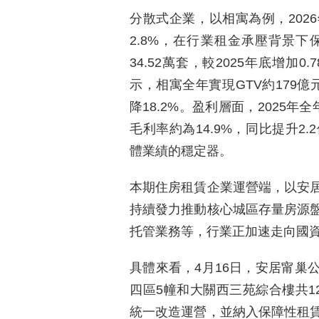
分散式企業，以相寓為例，2026
2.8%，在行業租金承壓背景
34.52萬套，較2025年底增加
示，相寓全年實現GTV約179億元
降18.2%。盈利層面，2025年
毛利率約為14.9%，同比提升2
體業績的穩定器。
本期住房租賃企業運營端，以安
持續發力推動核心城區存量房源
托管業務等，行業正加速走向國
具體來看，4月16日，安居甯巢
四區5幢和大關西三苑綜合樓共1
統一改造運營，並納入保障性租