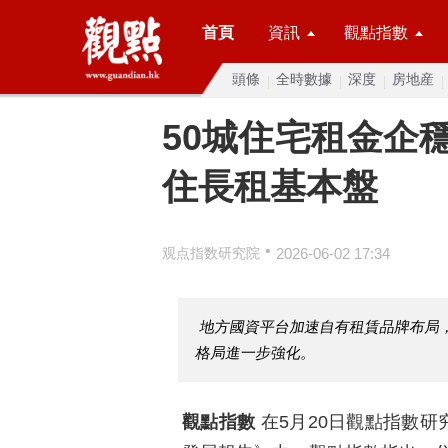
首頁
資訊
觀點指數
頭條
全時數據
深度
房地産
50城住宅租金企
住長租基本盤
•
观点指数研究院
2026-06-02 17:34
地方國資平台加速自有租賃品牌布局
格局進一步強化。
觀點指數
在5月20日觀點指數研究