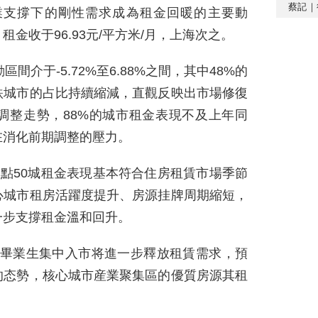
蔡記｜
産業支撐下的剛性需求成為租金回暖的主要動
金收于96.93元/平方米/月，上海次之。
間介于-5.72%至6.88%之間，其中48%的
跌城市的占比持續縮減，直觀反映出市場修復
調整走勢，88%的城市租金表現不及上年同
在消化前期調整的壓力。
，重點50城租金表現基本符合住房租賃市場季節
心城市租房活躍度提升、房源挂牌周期縮短，
一步支撐租金溫和回升。
校畢業生集中入市将進一步釋放租賃需求，預
的态勢，核心城市産業聚集區的優質房源其租