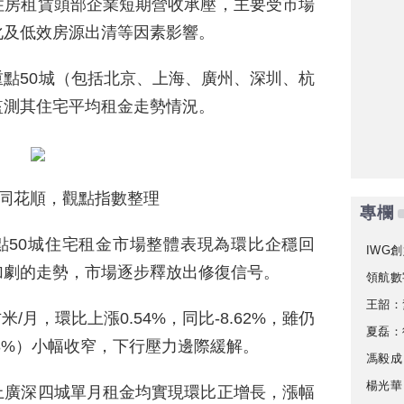
住房租賃頭部企業短期營收承壓，主要受市場
化及低效房源出清等因素影響。
點50城（包括北京、上海、廣州、深圳、杭
監測其住宅平均租金走勢情況。
同花順，觀點指數整理
專欄
重點50城住宅租金市場整體表現為環比企穩回
IWG創
加劇的走勢，市場逐步釋放出修復信号。
領航數
王韶：
米/月，環比上漲0.54%，同比-8.62%，雖仍
夏磊：
68%）小幅收窄，下行壓力邊際緩解。
馮毅成
楊光華
上廣深四城單月租金均實現環比正增長，漲幅