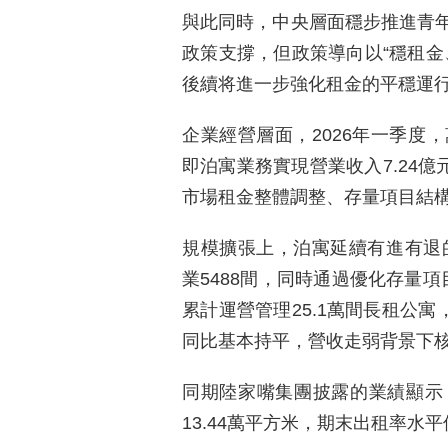
與此同時，中央層面穩步推進青
政策支撐，但政策導向以“穩租金
後續将進一步強化租金的平穩運
企業經營層面，2026年一季度
即泊寓業務實現營業收入7.24億
市場租金整體調整、存量項目結
規模擴張上，泊寓延續有進有退的
業5488間，同時通過優化存量
累計運營管理25.1萬間長租公寓，
同比基本持平，營收走弱背景下
同期陸家嘴集團披露的業績顯示
13.44萬平方米，期末出租率水平