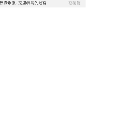
行攝希臘· 克里特島的迷宮
蔡穗聲