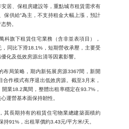
年安居、保租房建設等，重點城市租賃需求有
、保供給”為主，不支持租金大幅上漲，預計
行态勢。
，萬科旗下租賃住宅業務（含非並表項目），
元，同比下滑18.1%，短期營收承壓，主要受
構優化及低效房源出清等因素影響。
布局策略，期内新拓展房源3367間，新開
項目合作模式有序退出低效房源。截至3月末，
開業18.2萬間，整體出租率穩定在93.7%，
核心運營基本面保持韌性。
，其長期持有的租賃住宅物業總建築面積約
保持91%，出租單價約3.43元/平方米/天。