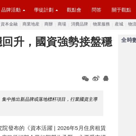
品牌活動
學徒計劃
觀點會
問答
關于觀點
資本金融
商業地産
商辦
商場
消費品牌
物業服務
産城
物
穩回升，國資強勢接盤穩
全時
，集中推出新品牌或落地標杆項目，行業國資主導
院發布的《資本活躍 | 2026年5月住房租賃