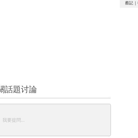
蔡記｜
關話題讨論
我要提問...