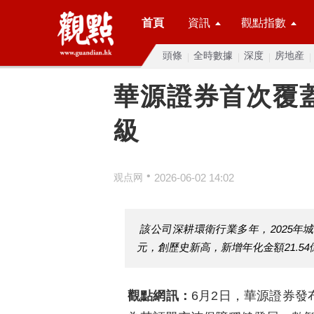
首頁
資訊
觀點指數
頭條
全時數據
深度
房地産
華源證券首次覆蓋
級
•
观点网
2026-06-02 14:02
該公司深耕環衛行業多年，2025年城
元，創歷史新高，新增年化金額21.54
觀點網訊：
6月2日，華源證券發