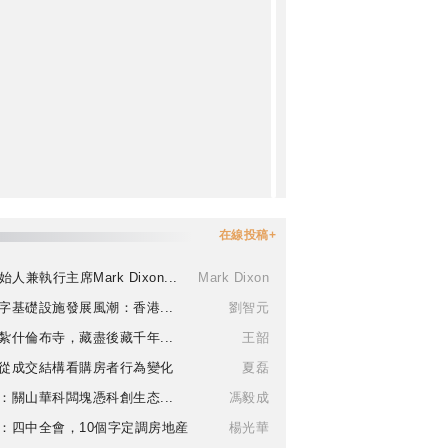
在線投稿+
始人兼執行主席Mark Dixon...
Mark Dixon
字基礎設施發展風潮：香港...
劉智元
紮什倫布寺，藏盡後藏千年...
王韶
從成交結構看購房者行為變化
夏磊
：關山華科闆塊憑科創生态...
馮毅成
：四中全會，10個字定調房地産
楊光華