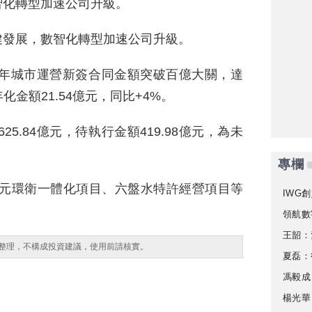
智化轉型加速公司升級。
健發展，數智化轉型加速公司升級。
5年城市運營新簽合同金額突破百億大關，達
化金額21.54億元，同比+4%。
25.84億元，待執行金額419.98億元，為未
專欄
3億元環衛一體化項目、六盤水特許經營項目等
IWG創
。
領航數
王韶：
整理，不構成投資建議，使用前請核實。
夏磊：
馮毅成
楊光華