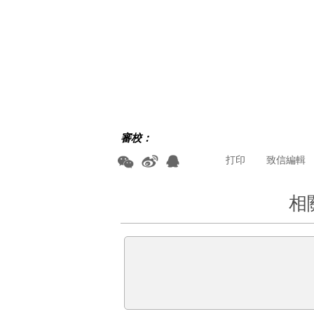
審校：
打印
致信編輯
相