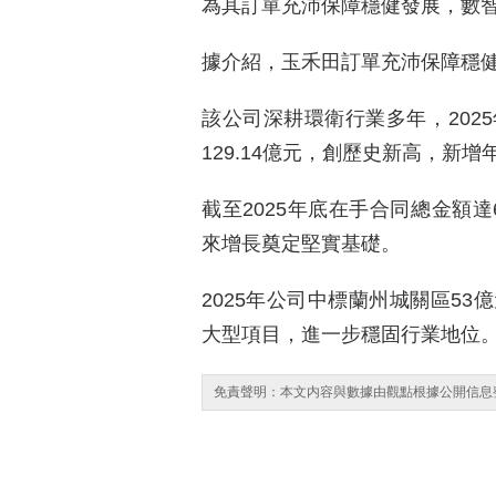
為其訂單充沛保障穩健發展，數
據介紹，玉禾田訂單充沛保障穩
該公司深耕環衛行業多年，202
129.14億元，創歷史新高，新增年
截至2025年底在手合同總金額達6
來增長奠定堅實基礎。
2025年公司中標蘭州城關區5
大型項目，進一步穩固行業地位
免責聲明：本文内容與數據由觀點根據公開信息