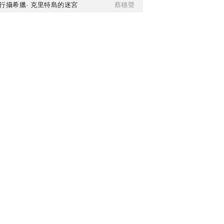
行攝希臘· 克里特島的迷宮
蔡穗聲