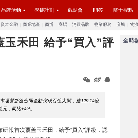
品牌活動
學徒計劃
觀點會
問答
關于觀點
資本金融
商業地産
商辦
商場
消費品牌
物業服務
産城
物
玉禾田 給予“買入”評
全時
市運營新簽合同金額突破百億大關，達129.14億
億元，同比+4%。
布研報首次覆蓋玉禾田，給予“買入”評級，認