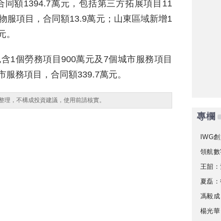
合同額1394.7萬元，包括第三方拓展項目11
服項目，合同額13.9萬元；山東區域新增1
元。
含1個勞務項目900萬元及7個城市服務項目
市服務項目，合同額339.7萬元。
整理，不構成投資建議，使用前請核實。
專欄
IWG創
領航數
王韶：
夏磊：
馮毅成
楊光華