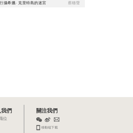
行攝希臘· 克里特島的迷宮
蔡穗聲
入我們
關注我們
職位
移動端下載