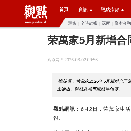
首頁
資訊
觀點指數
頭條
全時數據
深度
資本金融
荣萬家5月新增合同
•
观点网
2026-06-02 09:56
據披露，荣萬家2026年5月新增合同額
企物服、勞務及城市服務等領域。
觀點網訊：
6月2日，荣萬家生活
報。