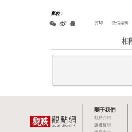
審校：
打印
致信編輯
相
關于我們
觀點介紹
版權聲明