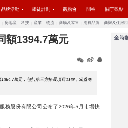
品牌活動
學徒計劃
觀點會
問答
關于觀點
房地産
科技
産業
物流
商場及零售
消費品牌
商辦及住房租
額1394.7萬元
全時
1394.7萬元，包括第三方拓展項目11個，涵蓋商
服務股份有限公司公布了2026年5月市場快