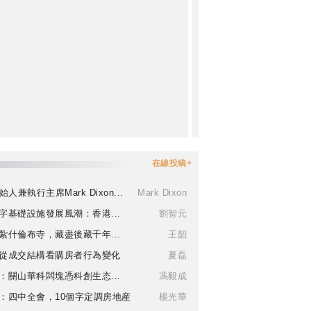
在線投稿+
始人兼執行主席Mark Dixon...
Mark Dixon
字基礎設施發展風潮：香港...
劉智元
紮什倫布寺，藏盡後藏千年...
王韶
從成交結構看購房者行為變化
夏磊
：關山華科闆塊憑科創生态...
馮毅成
：四中全會，10個字定調房地産
楊光華