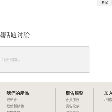
蔡記｜
關話題讨論
我要提問...
我們的産品
廣告服務
加
觀點會
會員服務
相關
觀點新媒體
廣告投放