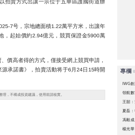
，将以拍賣方式出讓一宗位于五華區護國街道辦
25-7号，宗地總面積1.22萬平方米，出讓年
，起始價約2.94億元，競買保證金5900萬
賣、價高者得的方式，僅接受網上競買申請，
源承諾書》，拍賣活動将于6月24日15時開
專欄
IWG創
領航數
整理，不構成投資建議，使用前請核實。
王韶：
夏磊：
馮毅成
楊光華