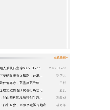
在線投稿+
始人兼執行主席Mark Dixon...
Mark Dixon
字基礎設施發展風潮：香港...
劉智元
紮什倫布寺，藏盡後藏千年...
王韶
從成交結構看購房者行為變化
夏磊
：關山華科闆塊憑科創生态...
馮毅成
：四中全會，10個字定調房地産
楊光華