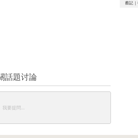
蔡記｜
關話題讨論
我要提問...