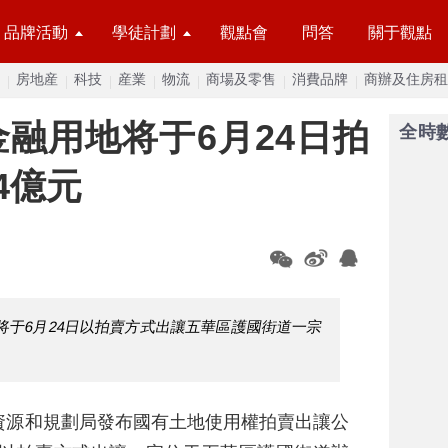
品牌活動
學徒計劃
觀點會
問答
關于觀點
房地産
科技
産業
物流
商場及零售
消費品牌
商辦及住房租
融用地将于6月24日拍
全時
4億元
将于6月24日以拍賣方式出讓五華區護國街道一宗
資源和規劃局發布國有土地使用權拍賣出讓公