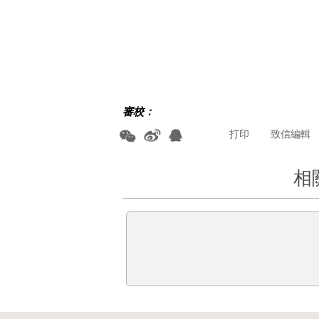
審校：
打印
致信編輯
相