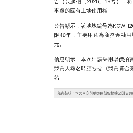
告（昆網拍〔2026〕19号）
事處的國有土地使用權。
公告顯示，該地塊編号為KCWH20
限40年，主要用途為商務金融用地
元。
信息顯示，本次出讓采用增價拍
競買人報名時須提交《競買資金來
始。
免責聲明：本文内容與數據由觀點根據公開信息