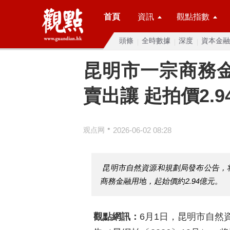
首頁
資訊
觀點指數
頭條
全時數據
深度
資本金融
昆明市一宗商務金
賣出讓 起拍價2.9
•
观点网
2026-06-02 08:28
昆明市自然資源和規劃局發布公告，
商務金融用地，起始價約2.94億元。
觀點網訊：
6月1日，昆明市自然