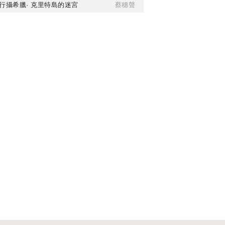
行攝希臘· 克里特島的迷宮
蔡穗聲