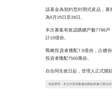
該基金為契約型封閉式産品，募集申
為5月25日至26日。
本次募集有效認購總戶數7786戶
計10億份。
戰略投資者獲配7.5億份，占總份
投資者獲配7500萬份。
自合同生效日起，管理人正式開
免責聲明：本文内容與數據由觀點根據公開信息