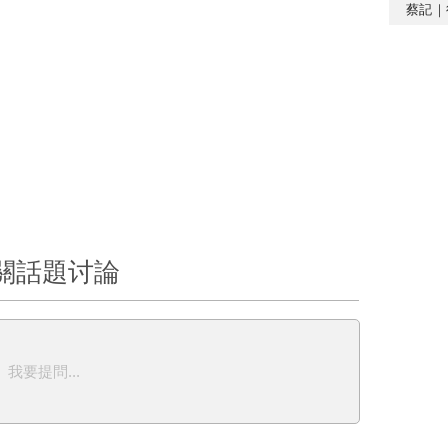
蔡記｜
關話題讨論
我要提問...