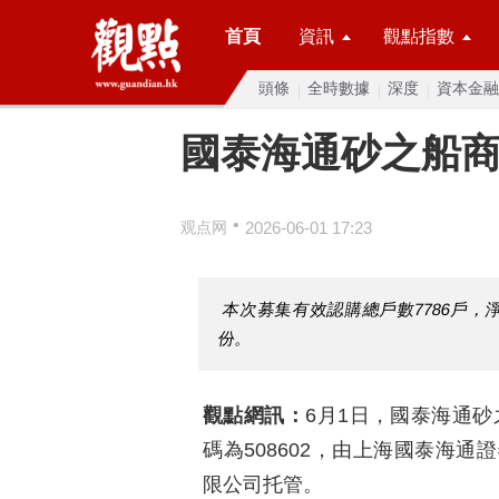
首頁
資訊
觀點指數
頭條
全時數據
深度
資本金融
國泰海通砂之船商
•
观点网
2026-06-01 17:23
本次募集有效認購總戶數7786戶，淨
份。
觀點網訊：
6月1日，國泰海通砂
碼為508602，由上海國泰海
限公司托管。