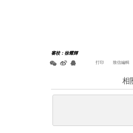
審校：徐耀輝
打印
致信編輯
相