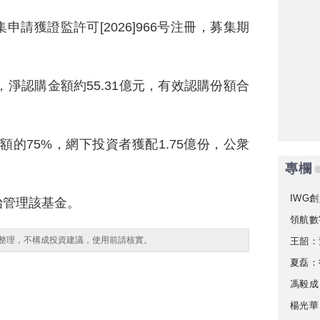
請獲證監許可[2026]966号注冊，募集期
，淨認購金額約55.31億元，有效認購份額合
額的75%，網下投資者獲配1.75億份，公衆
專欄
IWG創
始管理該基金。
領航數
整理，不構成投資建議，使用前請核實。
王韶：
夏磊：
馮毅成
楊光華