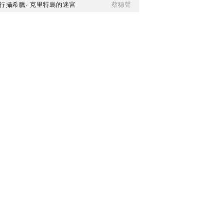
行攝希臘· 克里特島的迷宮
蔡穗聲