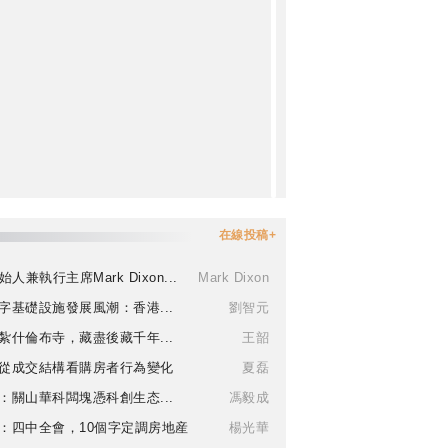
在線投稿+
始人兼執行主席Mark Dixon...
Mark Dixon
字基礎設施發展風潮：香港...
劉智元
紮什倫布寺，藏盡後藏千年...
王韶
從成交結構看購房者行為變化
夏磊
：關山華科闆塊憑科創生态...
馮毅成
：四中全會，10個字定調房地産
楊光華