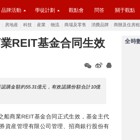
品牌活動
學徒計劃
觀點會
問答
關于觀點
房地産
科技
産業
物流
商場及零售
消費品牌
商辦及住房租
業REIT基金合同生效
全時
認購金額約55.31億元，有效認購份額合計10億
之船商業REIT基金合同正式生效，基金主代
通證券資産管理有限公司管理、招商銀行股份有