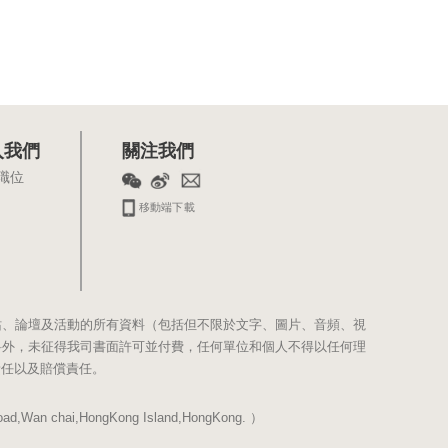
入我們
關注我們
職位
移動端下載
站、論壇及活動的所有資料（包括但不限於文字、圖片、音頻、視
料外，未征得我司書面許可並付費，任何單位和個人不得以任何理
責任以及賠償責任。
Wan chai,HongKong Island,HongKong. ）