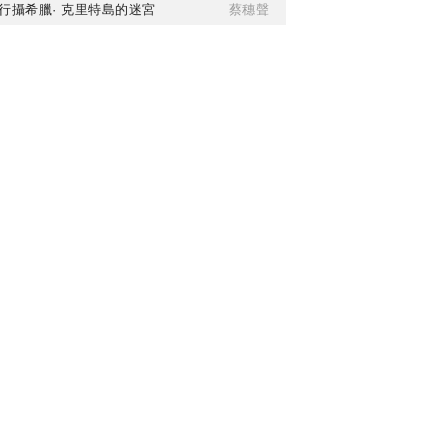
行攝希臘· 克里特島的迷宮
蔡穗聲