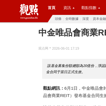
首頁
資訊
觀點指數
頭條
全時數據
深度
資本金融
中金唯品會商業R
•
观点网
2026-06-01 17:19
該基金募集份額總額為20億份，淨認購
金合同于當日正式生效。
觀點網訊：
6月1日，中金唯品會
品會商業REIT）發布基金合同生