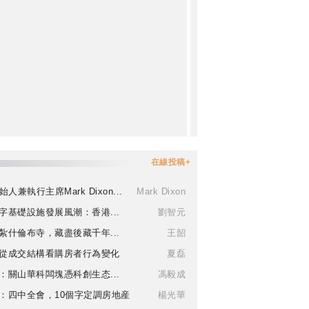
在線投稿+
始人兼執行主席Mark Dixon...
Mark Dixon
字基礎設施發展風潮：香港...
劉智元
紮什倫布寺，藏盡後藏千年...
王韶
從成交結構看購房者行為變化
夏磊
：關山華科闆塊憑科創生态...
馮毅成
：四中全會，10個字定調房地産
楊光華