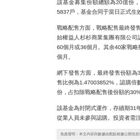
該基金募集份額總額為20億份，
5837戶，基金合同于當日正式生
戰略配售方面，戰略配售最終發售
始權益人杉杉商業集團有限公司認
60個月或36個月。其余40家戰略
個月。
網下發售方面，最終發售份額為3
售比例為1.47003852%，認購
份，占扣除戰略配售後份額的30
該基金為封閉式運作，存續期31
從業人員未參與認購。投資者需
免責聲明：本文内容與數據由觀點根據公開信息