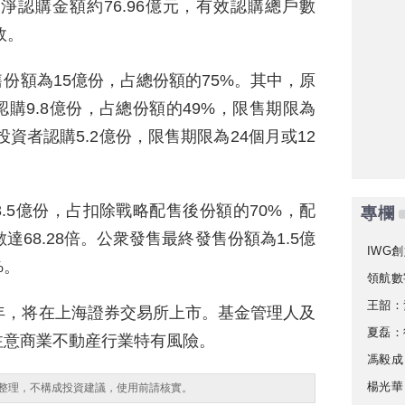
淨認購金額約76.96億元，有效認購總戶數
效。
份額為15億份，占總份額的75%。其中，原
購9.8億份，占總份額的49%，限售期限為
投資者認購5.2億份，限售期限為24個月或12
.5億份，占扣除戰略配售後份額的70%，配
專欄
倍數達68.28倍。公衆發售最終發售份額為1.5億
IWG創
%。
領航數
王韶：
年，将在上海證券交易所上市。基金管理人及
夏磊：
注意商業不動産行業特有風險。
馮毅成
楊光華
整理，不構成投資建議，使用前請核實。