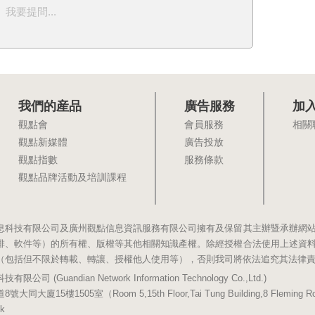
我要提問...
我們的産品
廣告服務
加
觀點會
會員服務
相關
觀點新媒體
廣告投放
觀點指數
服務條款
觀點品牌活動及培訓課程
息科技有限公司及廣州觀點信息資訊服務有限公司擁有及保留其主辦暨承辦網
排、軟件等）的所有權、版權等其他相關知識產權。除經授權合法使用上述資
（包括但不限於轉載、轉讓、授權他人使用等），否則我司將依法追究其法律
(Guandian Network Information Technology Co.,Ltd.)
5樓1505室（Room 5,15th Floor,Tai Tung Building,8 Fleming Road,
k