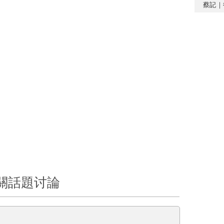
蔡記｜
關話題讨論