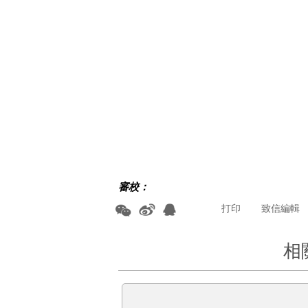
審校：
打印
致信編輯
相