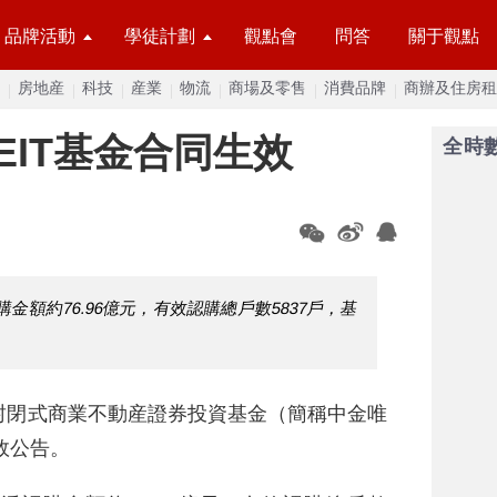
品牌活動
學徒計劃
觀點會
問答
關于觀點
房地産
科技
産業
物流
商場及零售
消費品牌
商辦及住房租
EIT基金合同生效
全時
金額約76.96億元，有效認購總戶數5837戶，基
封閉式商業不動産證券投資基金（簡稱中金唯
效公告。