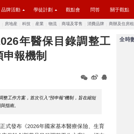
品牌活動
學徒計劃
觀點會
問答
關于觀點
房地産
科技
産業
物流
商場及零售
消費品牌
商辦及住房租
026年醫保目錄調整工
全時
預申報機制
錄調整工作方案，首次引入“預申報”機制，旨在縮短
則與指南。
局正式發布《2026年國家基本醫療保險、生育