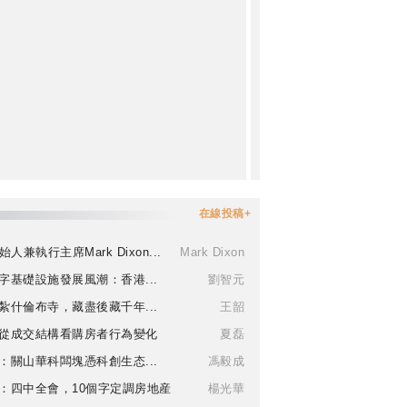
在線投稿+
始人兼執行主席Mark Dixon...
Mark Dixon
字基礎設施發展風潮：香港...
劉智元
紮什倫布寺，藏盡後藏千年...
王韶
從成交結構看購房者行為變化
夏磊
：關山華科闆塊憑科創生态...
馮毅成
：四中全會，10個字定調房地産
楊光華