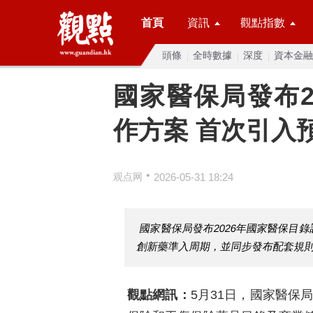
首頁
資訊
觀點指數
頭條
全時數據
深度
資本金融
國家醫保局發布2
作方案 首次引入
•
观点网
2026-05-31 18:24
國家醫保局發布2026年國家醫保目
創新藥準入周期，並同步發布配套規
觀點網訊：
5月31日，國家醫保