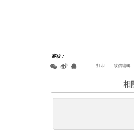
審校：
打印
致信編輯
相