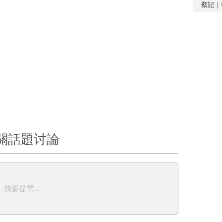
蔡記｜
關話題讨論
我要提問...