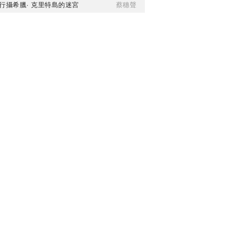
行攝希臘· 克里特島的迷宮
蔡穗聲