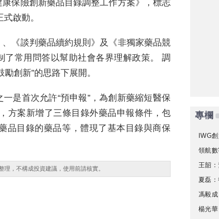
健康保險創新藥品目錄調整工作方案》，標志
正式啟動。
》、《談判藥品續約規則》及《非獨家藥品競
制了常用問答以幫助社會各界理解政策。 調
鼓勵創新”的思路下展開。
一是首次允許“預申報”，為創新藥縮短醫保
時，方案新增了三條目錄外藥品申報條件，包
專欄
新藥品目錄的藥品等，體現了基本目錄與商保
IWG創
領航數
王韶：
整理，不構成投資建議，使用前請核實。
夏磊：
馮毅成
楊光華