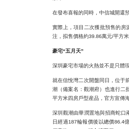
在發布喜報的同時，中信城開還預告
實際上，項目二次獲批預售的房源
注，拟售價格約39.86萬元/平方
豪宅“五月天”
深圳豪宅市場的火熱並不是只體
就在信悅灣二次開盤同日，位于
潮（備案名：觀潮府）也進行二批次
平方米四房戶型産品，官方宣傳海
深圳觀潮由華潤置地與招商蛇口兩
日經過187輪報價後以總價86.4