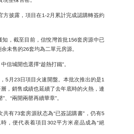
，實現整棟售罄。
官方披露，項目在1-2月累計完成認購轉簽約
知，截至目前，信悅灣首批156套房源中已
，剩余未售的26套均為二單元房源。
中信城開也選擇“趁熱打鐵”。
，5月23日項目火速開盤。本批次推出的是1
大平層，銷售成績也延續了去年底時的火熱，連
”、“兩開兩罄再續華章”。
共有73套房源狀态為“已簽認購書”，仍有5
時，便代表着項目302平方米産品成為“絕