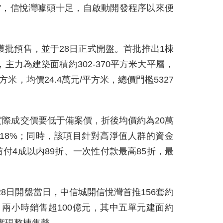
”，信悅灣噱頭十足，自啟動開發程序以來便
獲批預售，並于28日正式開盤。首批推出1棟
，主力為建築面積約302-370平方米大平層，
平方米，均價24.4萬元/平方米，總價門檻5327
際成交價要低于備案價，折後均價約為20萬
18%；同時，該項目針對高淨值人群的資金
付4成以内89折、一次性付款最高85折，最
月28日開盤當日，中信城開信悅灣首推156套約
邸，兩小時銷售超100億元，其中五單元建面約