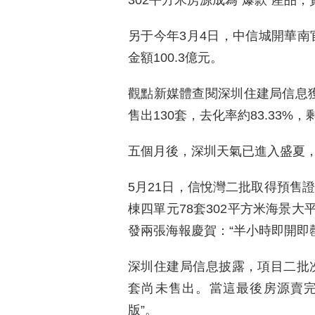
302平方米房源成為“爆款”産品
另于今年3月4日，中信城開華南
金額100.3億元。
觀點新媒體查閱深圳住建局信息獲
售出130套，去化率約83.33%
五個月後，深圳天氣已進入盛夏，
5月21日，信悅灣二批取得預售證
棟四單元78套302平方米海景
發兩張海報慶賀：“半小時即開即罄
深圳住建局信息披露，項目二批次
套尚未售出。當這最後房源賣完
版”。