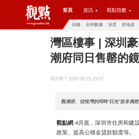
首頁
資訊
觀點指數
頭條
全時數據
深度
房地産
灣區樓事 | 深圳
潮府同日售罄的
•
观点网
2026-05-25 23:57
觀潮府、信悅灣的同時“日光”並非偶然
觀點網
4月底，深圳市住房和建
政策、提高公積金貸款額度等。