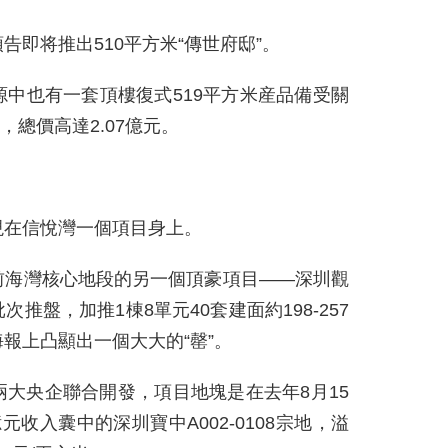
即将推出510平方米“傳世府邸”。
中也有一套頂樓復式519平方米産品備受關
米，總價高達2.07億元。
現在信悅灣一個項目身上。
前海灣核心地段的另一個頂豪項目——深圳觀
推盤，加推1棟8單元40套建面約198-257
報上凸顯出一個大大的“罄”。
大央企聯合開發，項目地塊是在去年8月15
億元收入囊中的深圳寶中A002-0108宗地，溢