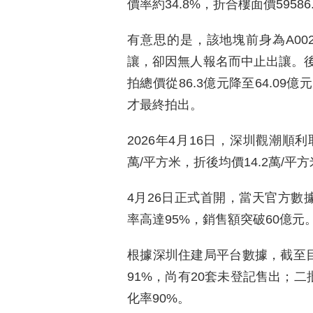
價率約34.8%，折合樓面價59586
有意思的是，該地塊前身為A002-
讓，卻因無人報名而中止出讓。
拍總價從86.3億元降至64.0
才最終拍出。
2026年4月16日，深圳觀潮順利
萬/平方米，折後均價14.2萬/平
4月26日正式首開，當天官方數
率高達95%，銷售額突破60億元
根據深圳住建局平台數據，截至目
91%，尚有20套未登記售出；二
化率90%。