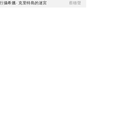
行攝希臘· 克里特島的迷宮
蔡穗聲