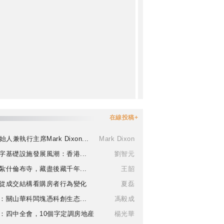
在線投稿+
始人兼執行主席Mark Dixon...
Mark Dixon
字基礎設施發展風潮：香港...
劉智元
紮什倫布寺，藏盡後藏千年...
王韶
從成交結構看購房者行為變化
夏磊
：關山華科闆塊憑科創生态...
馮毅成
：四中全會，10個字定調房地産
楊光華