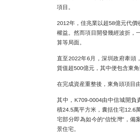
項目。
2012年，佳兆業以超58億元代價
權益。然而項目開發幾經波折，
算等局面。
直至2022年6月，深圳政府牽
貨值超500億元，其中便包含東
在完成資産重整後，東角頭項目
其中，K709-0004由中信城
積24.5萬平方米，囊括住宅12
宅部分即為如今的“信悅灣”，備
景住宅。