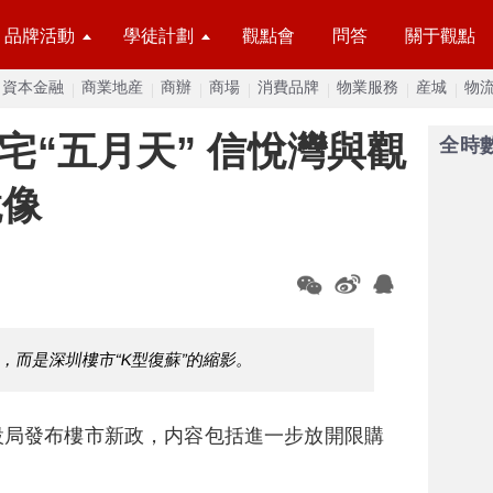
品牌活動
學徒計劃
觀點會
問答
關于觀點
資本金融
商業地産
商辦
商場
消費品牌
物業服務
産城
物
豪宅“五月天” 信悅灣與觀
全時
鏡像
，而是深圳樓市“K型復蘇”的縮影。
設局發布樓市新政，内容包括進一步放開限購