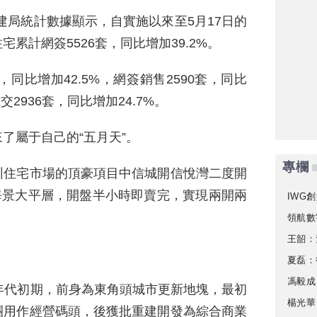
住建局統計數據顯示，自實施以來至5月17日的
累計網簽5526套，同比增加39.2%。
，同比增加42.5%，網簽銷售2590套，同比
2936套，同比增加24.7%。
了屬于自己的“五月天”。
專欄
圳住宅市場的頂豪項目中信城開信悅灣二度開
米海景大平層，開盤半小時即賣完，實現兩開兩
IWG創
領航數
王韶：
夏磊：
馮毅成
年代初期，前身為東角頭城市更新地塊，最初
楊光華
團用作經營碼頭，後獲批重建開發為綜合商業