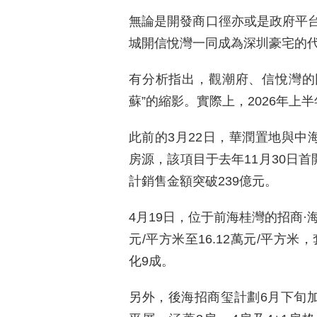
無論是開發商口徑亦或是政府平
城開信悅灣一同成為深圳豪宅的
有分析指出，觀潮府、信悅灣的同
蘇”的縮影。實際上，2026年上
此前的3月22日，華潤置地與中
房源，該項目于去年11月30日首
計銷售金額突破239億元。
4月19日，位于前海桂灣的招商·海
元/平方米至16.12萬元/平方
化9成。
另外，後海招商玺計劃6月下旬加推