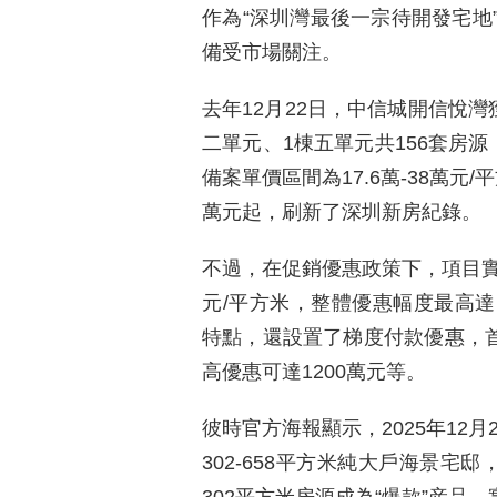
作為“深圳灣最後一宗待開發宅地
備受市場關注。
去年12月22日，中信城開信悅灣
二單元、1棟五單元共156套房源
備案單價區間為17.6萬-38萬元/
萬元起，刷新了深圳新房紀錄。
不過，在促銷優惠政策下，項目實
元/平方米，整體優惠幅度最高達
特點，還設置了梯度付款優惠，首
高優惠可達1200萬元等。
彼時官方海報顯示，2025年12
302-658平方米純大戶海景宅