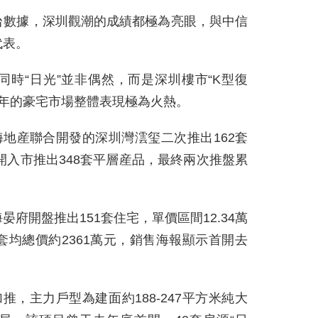
台數據，深圳觀潮的成績都極為亮眼，與中信
代表。
時“日光”並非偶然，而是深圳樓市“K型復
半年的豪宅市場整體表現極為火熱。
海地産聯合開發的深圳灣澐玺二次推出162套
開入市推出348套平層産品，最終兩次推盤累
晏府開盤推出151套住宅，單價區間12.34萬
米，套均總價約2361萬元，銷售海報顯示首開去
，主力戶型為建面約188-247平方米純大