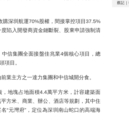
蔡記｜
收購深圳航運70%股權，間接掌控項目37.5%
一度陷入開發商資金鏈斷裂、股東申請強制清
頭，中信集團全面接盤佳兆業4個核心項目，總
角頭項目。
由前業主方之一達力集團和中信城開分食。
開負責，地塊占地面積4.4萬平方米，計容建築面
.6萬平方米、商業、辦公、酒店等規劃，其中住
案名“元灣府”，定位為深圳南山蛇口的高端海