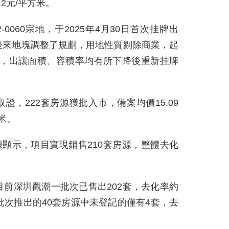
.2元/平方米。
0060宗地，于2025年4月30日首次挂牌出
後來地塊調整了規劃，用地性質剔除商業，起
9億元，出讓面積、容積率均有所下降後重新挂牌
取證，222套房源獲批入市，備案均價15.09
方米。
據顯示，項目實現銷售210套房源，整體去化
。
前深圳觀潮一批次已售出202套，去化率約
批次推出的40套房源中未登記的僅有4套，去