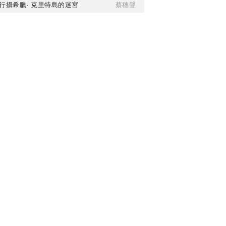
行攝希臘· 克里特島的迷宮
蔡穗聲