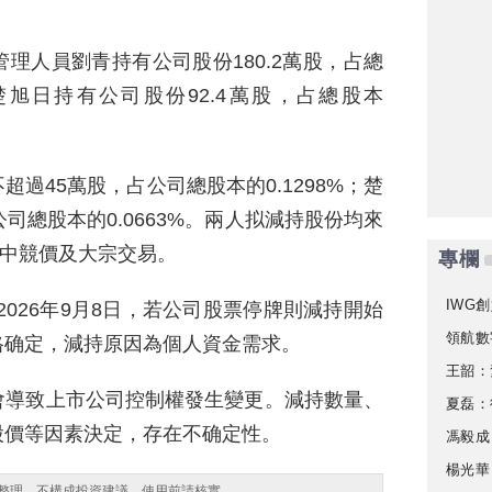
理人員劉青持有公司股份180.2萬股，占總
員楚旭日持有公司股份92.4萬股，占總股本
過45萬股，占公司總股本的0.1298%；楚
司總股本的0.0663%。兩人拟減持股份均來
集中競價及大宗交易。
專欄
IWG創
至2026年9月8日，若公司股票停牌則減持開始
領航數
格确定，減持原因為個人資金需求。
王韶：
會導致上市公司控制權發生變更。減持數量、
夏磊：
股價等因素決定，存在不确定性。
馮毅成
楊光華
整理，不構成投資建議，使用前請核實。