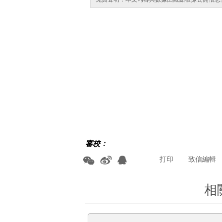
審校：
打印
致信編輯
相