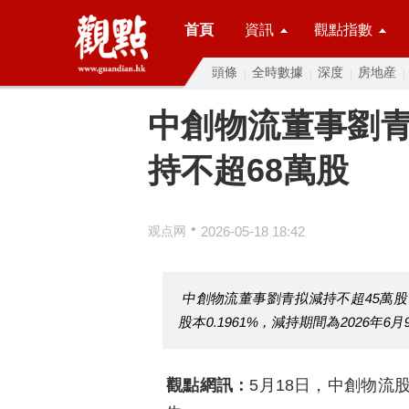
首頁
資訊
觀點指數
頭條
全時數據
深度
房地産
中創物流董事劉
持不超68萬股
•
观点网
2026-05-18 18:42
中創物流董事劉青拟減持不超45萬
股本0.1961%，減持期間為2026年
觀點網訊：
5月18日，中創物流