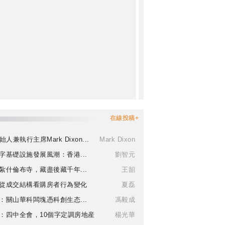
在線投稿+
始人兼執行主席Mark Dixon...
Mark Dixon
字基礎設施發展風潮：香港...
劉智元
紮什倫布寺，藏盡後藏千年...
王韶
從成交結構看購房者行為變化
夏磊
：關山華科闆塊憑科創生态...
馮毅成
：四中全會，10個字定調房地産
楊光華