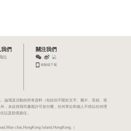
入我們
關注我們
職位
移動端下載
站、論壇及活動的所有資料（包括但不限於文字、圖片、音頻、視
料外，未征得我司書面許可並付費，任何單位和個人不得以任何理
責任以及賠償責任。
Wan chai,HongKong Island,HongKong. ）