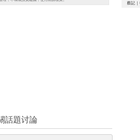
蔡記｜
關話題讨論