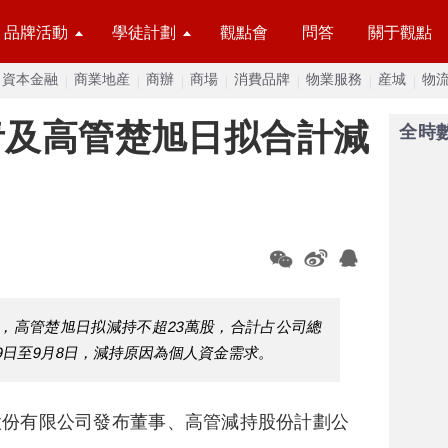
品牌活動
學徒計劃
觀點會
問答
關于觀點
資本金融
商業地産
商辦
商場
消費品牌
物業服務
産城
物
青及高管楚旭日拟合計減
全時
股，高管楚旭日拟減持不超23萬股，合計占公司總
6月9日至9月8日，減持原因為個人資金需求。
股份有限公司發布董事、高管減持股份計劃公