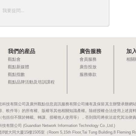
我要提問...
我們的産品
廣告服務
加
觀點會
會員服務
相關
觀點新媒體
廣告投放
觀點指數
服務條款
觀點品牌活動及培訓課程
息科技有限公司及廣州觀點信息資訊服務有限公司擁有及保留其主辦暨承辦網
排、軟件等）的所有權、版權等其他相關知識產權。除經授權合法使用上述資
（包括但不限於轉載、轉讓、授權他人使用等），否則我司將依法追究其法律
(Guandian Network Information Technology Co.,Ltd.)
5樓1505室（Room 5,15th Floor,Tai Tung Building,8 Fleming Road,