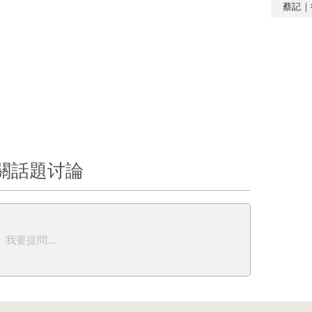
蔡記｜
關話題讨論
我要提問...