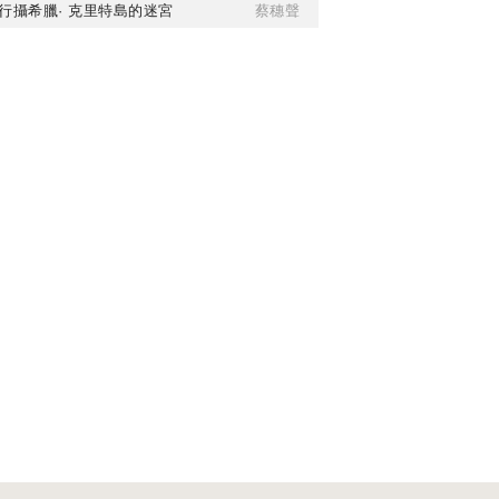
行攝希臘· 克里特島的迷宮
蔡穗聲