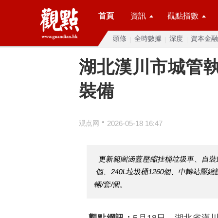
首頁
資訊
觀點指數
頭條
全時數據
深度
資本金融
湖北漢川市城管執
裝備
•
观点网
2026-05-18 16:47
更新範圍涵蓋壓縮挂桶垃圾車、自裝卸
個、240L垃圾桶1260個、中轉站壓
輛/套/個。