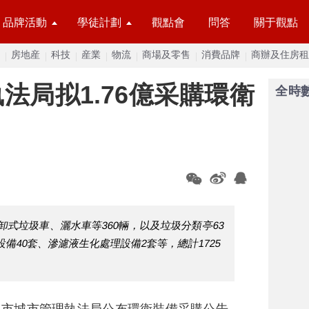
品牌活動
學徒計劃
觀點會
問答
關于觀點
房地産
科技
産業
物流
商場及零售
消費品牌
商辦及住房租
法局拟1.76億采購環衛
全時
式垃圾車、灑水車等360輛，以及垃圾分類亭63
縮設備40套、滲濾液生化處理設備2套等，總計1725