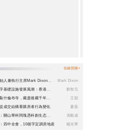
在線投稿+
始人兼執行主席Mark Dixon...
Mark Dixon
字基礎設施發展風潮：香港...
劉智元
紮什倫布寺，藏盡後藏千年...
王韶
從成交結構看購房者行為變化
夏磊
：關山華科闆塊憑科創生态...
馮毅成
：四中全會，10個字定調房地産
楊光華