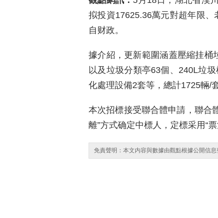
觀點網訊：
5月18日，湖北省漢
拟投資17625.36萬元對超年
自财政。
據介紹，更新範圍涵蓋壓縮挂桶垃
以及垃圾分類亭63個、240L垃
化處理設備2套等，總計1725輛/
本次招標接受聯合體申請，聯合體
離”方式确定中標人，定標采用“票
免責聲明：本文内容與數據由觀點根據公開信息