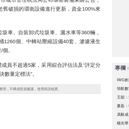
川市城市管理執法局公布環衛裝備采購公告，
限、老舊破損的環衛設備進行更新，資金100%來
圾車、自裝卸式垃圾車、灑水車等360輛，
圾桶1260個、中轉站壓縮設備40套、滲濾液生
套/個。
成員不超過5家，采用綜合評估法及“評定分
專欄
決數量定標法”。
IWG創
領航數
整理，不構成投資建議，使用前請核實。
王韶：
夏磊：
馮毅成
楊光華