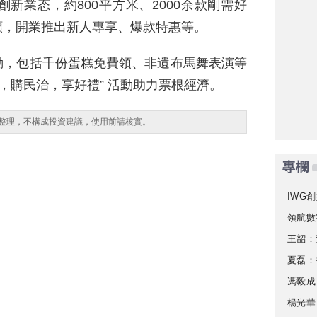
新業态，約800平方米、2000余款剛需好
類，開業推出新人專享、爆款特惠等。
動，包括千份蛋糕免費領、非遺布馬舞表演等
，購民治，享好禮” 活動助力票根經濟。
整理，不構成投資建議，使用前請核實。
專欄
IWG創
領航數
王韶：
夏磊：
馮毅成
楊光華