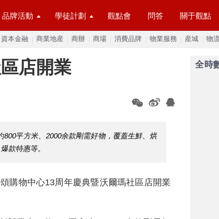
品牌活動
學徒計劃
觀點會
問答
關于觀點
資本金融
商業地産
商辦
商場
消費品牌
物業服務
産城
物
社區店開業
全時
800平方米、2000余款剛需好物，覆蓋生鮮、烘
、爆款特惠等。
香頌購物中心13周年慶典暨沃爾瑪社區店開業