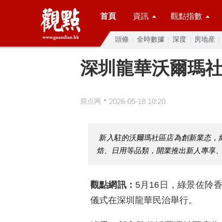
首頁
資訊
觀點指數
頭條
全時數據
深度
房地産
深圳龍華沃爾瑪
•
观点网
2026-05-18 10:20
新入駐的沃爾瑪社區店為創新業态，約
焙、日用等品類，開業推出新人專享
觀點網訊：
5月16日，綠景佐阾
儀式在深圳龍華民治舉行。