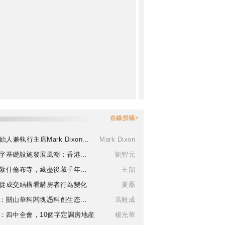
在線投稿+
始人兼執行主席Mark Dixon...
Mark Dixon
字基礎設施發展風潮：香港...
劉智元
紮什倫布寺，藏盡後藏千年...
王韶
從成交結構看購房者行為變化
夏磊
：關山華科闆塊憑科創生态...
馮毅成
：四中全會，10個字定調房地産
楊光華