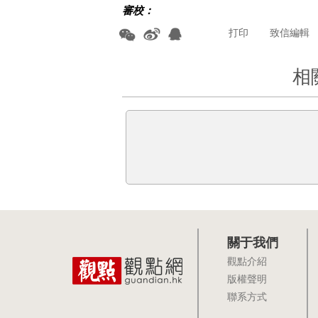
審校：
打印
致信編輯
相
關于我們
觀點介紹
版權聲明
聯系方式