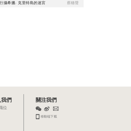
行攝希臘· 克里特島的迷宮
蔡穗聲
入我們
關注我們
職位
移動端下載