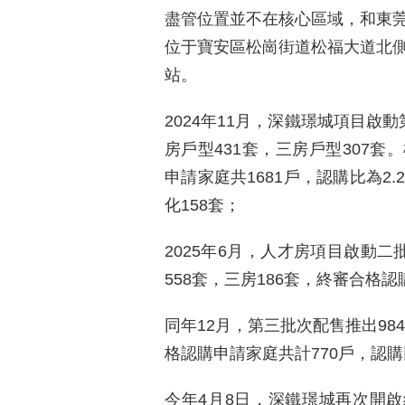
盡管位置並不在核心區域，和東莞
位于寶安區松崗街道松福大道北側
站。
2024年11月，深鐵璟城項目啟
房戶型431套，三房戶型307
申請家庭共1681戶，認購比為2
化158套；
2025年6月，人才房項目啟動二
558套，三房186套，終審合格認購
同年12月，第三批次配售推出98
格認購申請家庭共計770戶，認購比約
今年4月8日，深鐵璟城再次開啟線