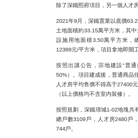
除了深鐵熙府項目，另一個人才
2021年9月，深鐵置業以底價63.
土地面積約33.15萬平方米，其中1
設施用地面積3.50萬平方米，
12389元/平方米，項目拿地即
按照出讓公告，宗地建設“普通
50%）。項目建成後，普通商品住
人才房平均售價不得高于27400元
（以上價格均不含室内裝修）。
按照規劃，深鐵璟城1-02地塊共
總戶數3109戶，人才房2480戶
744戶。