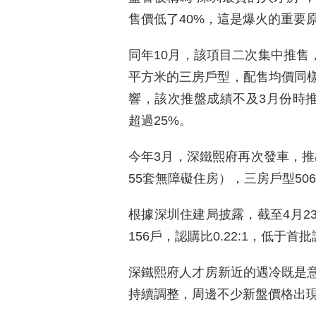
售價低了40%，這是爆火的重要
同年10月，該項目二次集中推售，
平方米的三房戶型，配售均價同樣為
響，該次推盤成績不及3月份時推
超過25%。
今年3月，深鐵熙府再次發車，推出
55套無障礙住房），三房戶型50
根據深圳住建局披露，截至4月2
156戶，認購比0.22:1，低于首
深鐵熙府人才房新近的遇冷既是
持續調整，周邊不少新盤價格出