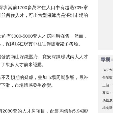
圳當前1700多萬常住人口中有超過70%家
引並留住人才，可出售型保障房是深圳市場的
有3000-5000套人才房同時在售。然而，
具，保障房在現實中往往伴随着諸多考驗。
開發的南山深鐵熙府、寶安深鐵璟城兩大人才
專欄
引了衆多人才前來認購。
IWG創
量不及預期的疑慮，疊加市場周期影響，最終
領航數
度下滑，市場體感發生改變。
王韶：
夏磊：
馮毅成
楊光華
080套的人才房項目，配售均價約5.94萬/