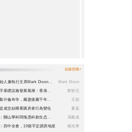
在線投稿+
始人兼執行主席Mark Dixon...
Mark Dixon
字基礎設施發展風潮：香港...
劉智元
紮什倫布寺，藏盡後藏千年...
王韶
從成交結構看購房者行為變化
夏磊
：關山華科闆塊憑科創生态...
馮毅成
：四中全會，10個字定調房地産
楊光華