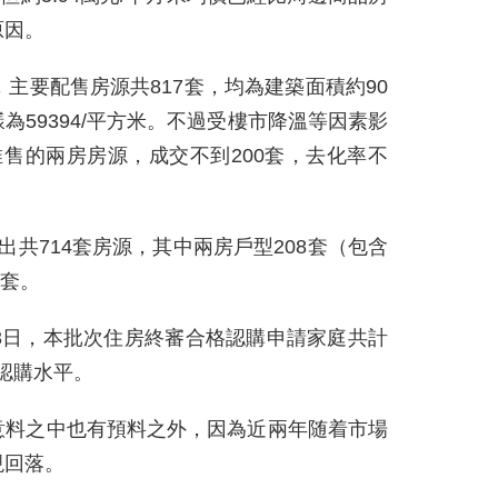
原因。
主要配售房源共817套，均為建築面積約90
59394/平方米。不過受樓市降溫等因素影
售的兩房房源，成交不到200套，去化率不
共714套房源，其中兩房戶型208套（包含
6套。
3日，本批次住房終審合格認購申請家庭共計
批認購水平。
意料之中也有預料之外，因為近兩年随着市場
現回落。