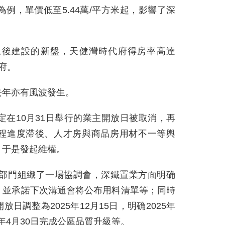
例，單價低至5.44萬/平方米起，影響了深
規後建設的新盤，天健灣時代府得房率高達
府。
去年亦有風波發生。
定在10月31日舉行的業主開放日被取消，再
程進度滞後、人才房與商品房用材不一等輿
，于是發起維權。
關部門組織了一場協調會，深鐵置業方面明确
，並承諾下次溝通會将公布用料清單等；同時
日調整為2025年12月15日，明确2025年
6年4月30日完成公區品質升級等。