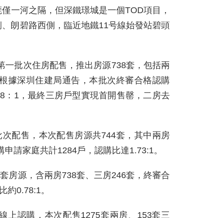
僅一河之隔，但深鐵璟城是一個TOD項目，
、朗碧路西側，臨近地鐵11号線始發站碧頭
動第一批次住房配售，推出房源738套，包括兩
套。根據深圳住建局通告，本批次終審合格認購
.28：1，最終三房戶型實現首開售罄，二房去
批次配售，本次配售房源共744套，其中兩房
申請家庭共計1284戶，認購比達1.73:1。
4套房源，含兩房738套、三房246套，終審合
0.78:1。
上認購，本次配售1275套兩房、153套三