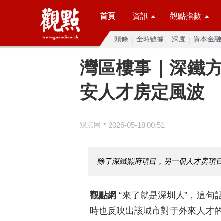
首頁
資訊
觀點指數
頭條
全時數據
深度
資本金融
灣區樓事｜深鐵
安人才房定風波
•
观点网
2026-05-18 00:51
除了深鐵熙府項目，另一個人才房項
觀點網
“來了就是深圳人”，這句
時也反映出該城市對于外來人才