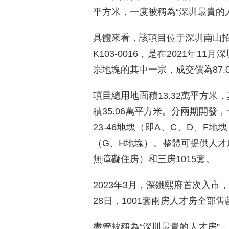
平方米，一度被稱為“深圳最貴的
具體來看，該項目位于深圳南山招
K103-0016，是在2021年1
宗地塊的其中一宗，成交價為87.0
項目總用地面積13.32萬平方米
積35.06萬平方米。分兩期開發，一期
23-46地塊（即A、C、D、F地塊
（G、H地塊）。整體可提供人才房
無障礙住房）和三房1015套。
2023年3月，深鐵熙府首次入市
28日，1001套兩房人才房全部
盡管被稱為“深圳最貴的人才房”，