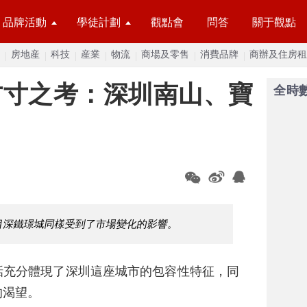
品牌活動
學徒計劃
觀點會
問答
關于觀點
房地産
科技
産業
物流
商場及零售
消費品牌
商辦及住房租
方寸之考：深圳南山、寶
全時
目深鐵璟城同樣受到了市場變化的影響。
話充分體現了深圳這座城市的包容性特征，同
的渴望。