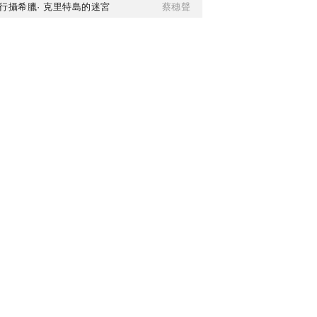
行攝希臘· 克里特島的迷宮
蔡穗聲