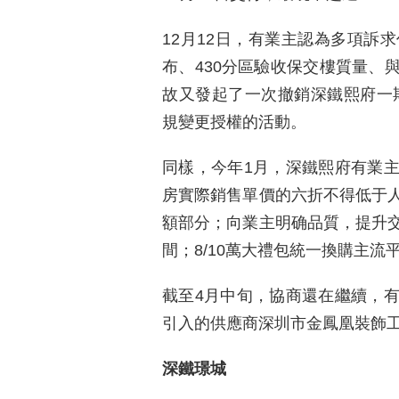
12月12日，有業主認為多項訴
布、430分區驗收保交樓質量、
故又發起了一次撤銷深鐵熙府一期
規變更授權的活動。
同樣，今年1月，深鐵熙府有業
房實際銷售單價的六折不得低于
額部分；向業主明确品質，提升
間；8/10萬大禮包統一換購主流
截至4月中旬，協商還在繼續，
引入的供應商深圳市金鳳凰裝飾
深鐵璟城