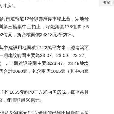
蔡記｜
人才房”。
商街道軌道12号線赤灣停車場上蓋，宗地号
1月深圳第三輪集中土拍上，深鐵集團178億拿下5
2億元，折合樓面價24818元/平方米。
，其中建設用地面積12.22萬平方米，總建築面
建設範圍主要為23-07、23-09、23-27、
），二期建設範圍主要為23-47、23-48地塊
合計2080套，包含兩房1065套（其中64套
，主推1065套約70平方米兩房房源，截至當月
售罄，銷售額超50億元。
但約5.94萬元/平方米均價已經比周邊商品房