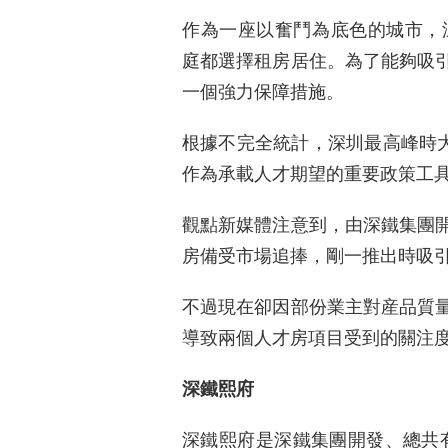
作為一座以奮鬥為底色的城市，深
庭都選擇租房居住。為了能夠吸
一個強力保障措施。
根據不完全統計，深圳最高峰時大約
作為承載人才期望的重要政策工
觀點新媒體注意到，由深鐵集團
房備受市場追捧，剛一推出時吸
不過現在卻因部份業主對産品質
導致兩個人才房項目受到的關注
深鐵熙府
深鐵熙府是深鐵集團開發、總共有2