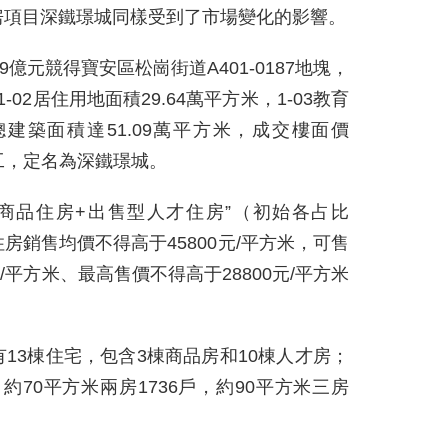
房項目深鐵璟城同樣受到了市場變化的影響。
29億元競得寶安區松崗街道A401-0187地塊，
-02居住用地面積29.64萬平方米，1-03教育
總建築面積達51.09萬平方米，成交樓面價
開工，定名為深鐵璟城。
商品住房+出售型人才住房”（初始各占比
房銷售均價不得高于45800元/平方米，可售
/平方米、最高售價不得高于28800元/平方米
有13棟住宅，包含3棟商品房和10棟人才房；
，約70平方米兩房1736戶，約90平方米三房