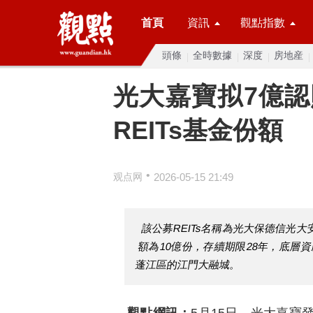
首頁
資訊
觀點指數
頭條
全時數據
深度
房地産
光大嘉寶拟7億
REITs基金份額
•
观点网
2026-05-15 21:49
該公募REITs名稱為光大保德信光
額為10億份，存續期限28年，底層
蓬江區的江門大融城。