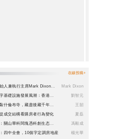
在線投稿+
始人兼執行主席Mark Dixon...
Mark Dixon
字基礎設施發展風潮：香港...
劉智元
紮什倫布寺，藏盡後藏千年...
王韶
從成交結構看購房者行為變化
夏磊
：關山華科闆塊憑科創生态...
馮毅成
：四中全會，10個字定調房地産
楊光華