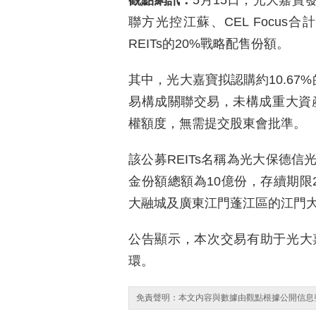
觀點網訊：
5月15日，光大嘉寶
聯方光控江蘇、CEL Focu
REITs的20%戰略配售份額。
其中，光大嘉寶拟認購約10.67
易構成關聯交易，未構成重大資産
權額度，無需提交股東會批準。
該公募REITs名稱為光大保德
金份額總額為10億份，存續期限
大融城及廣東江門蓬江區的江門
公告顯示，本次交易有助于光大
環。
免責聲明：本文内容與數據由觀點根據公開信息