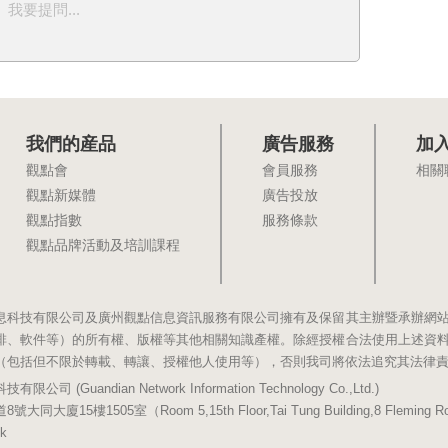
我要提問...
我們的産品
廣告服務
加
觀點會
會員服務
相關
觀點新媒體
廣告投放
觀點指數
服務條款
觀點品牌活動及培訓課程
息科技有限公司及廣州觀點信息資訊服務有限公司擁有及保留其主辦暨承辦網
排、軟件等）的所有權、版權等其他相關知識產權。除經授權合法使用上述資
（包括但不限於轉載、轉讓、授權他人使用等），否則我司將依法追究其法律
(Guandian Network Information Technology Co.,Ltd.)
5樓1505室（Room 5,15th Floor,Tai Tung Building,8 Fleming Road,
k