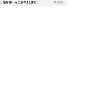
行攝希臘· 克里特島的迷宮
蔡穗聲