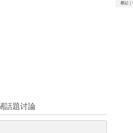
蔡記｜
關話題讨論