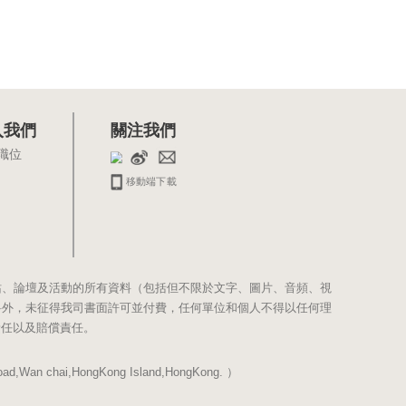
入我們
關注我們
職位
移動端下載
站、論壇及活動的所有資料（包括但不限於文字、圖片、音頻、視
料外，未征得我司書面許可並付費，任何單位和個人不得以任何理
責任以及賠償責任。
Wan chai,HongKong Island,HongKong. ）