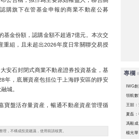
發布公告稱，拟作為主要原始權益人，聯合關
s合計認購旗下在管基金申報的商業不動産公募
%的基金份額，認購金額不超過7億元。本次交
重組，且未超出2026年度日常關聯交易授
信光大安石封閉式商業不動産證券投資基金，基
專欄
28年，底層資産包括位于上海靜安區的靜安
IWG創
大融城。
領航數
嘉寶盤活存量資産，暢通不動産資産管理循
王韶：
夏磊：
馮毅成
整理，不構成投資建議，使用前請核實。
楊光華