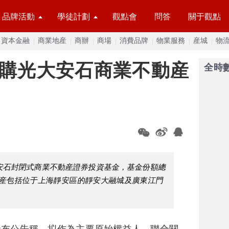
品牌活動
學徒計劃
觀點會
問答
關于觀點
資本金融
商業地産
商辦
商場
消費品牌
物業服務
産城
物
認購光大安石商業不動産
全時
大安石封閉式商業不動産證券投資基金，基金份額總
資産包括位于上海靜安區的靜安大融城及廣東江門