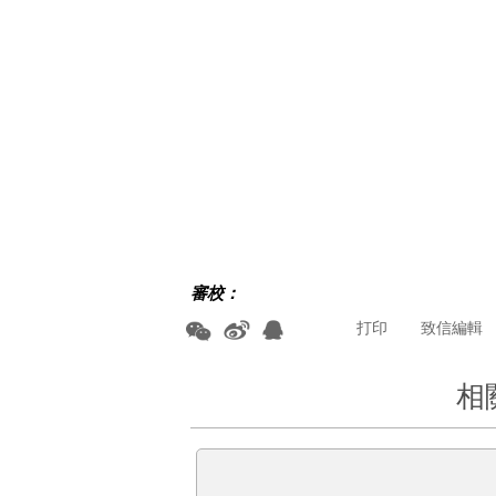
審校：
打印
致信編輯
相