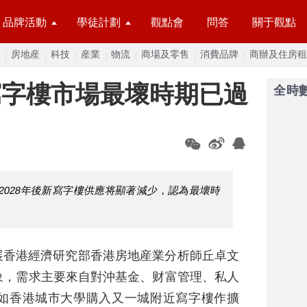
品牌活動
學徒計劃
觀點會
問答
關于觀點
房地産
科技
産業
物流
商場及零售
消費品牌
商辦及住房租
寫字樓市場最壞時期已過
全時
2028年後新寫字樓供應将顯著減少，認為最壞時
星展香港經濟研究部香港房地産業分析師丘卓文
象，需求主要來自對沖基金、财富管理、私人
如香港城市大學購入又一城附近寫字樓作擴