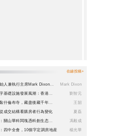
在線投稿+
始人兼執行主席Mark Dixon...
Mark Dixon
字基礎設施發展風潮：香港...
劉智元
紮什倫布寺，藏盡後藏千年...
王韶
從成交結構看購房者行為變化
夏磊
：關山華科闆塊憑科創生态...
馮毅成
：四中全會，10個字定調房地産
楊光華