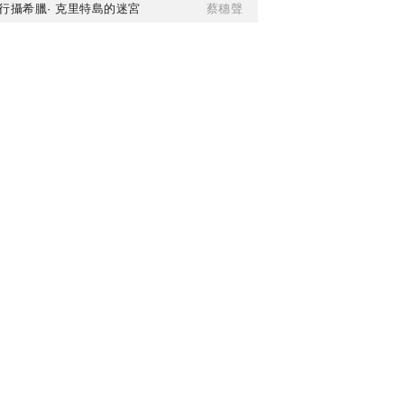
行攝希臘· 克里特島的迷宮
蔡穗聲