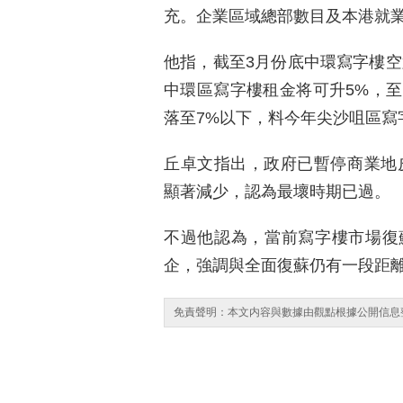
充。企業區域總部數目及本港就
他指，截至3月份底中環寫字樓空
中環區寫字樓租金将可升5%，
落至7%以下，料今年尖沙咀區寫
丘卓文指出，政府已暫停商業地皮
顯著減少，認為最壞時期已過。
不過他認為，當前寫字樓市場復
企，強調與全面復蘇仍有一段距
免責聲明：本文内容與數據由觀點根據公開信息