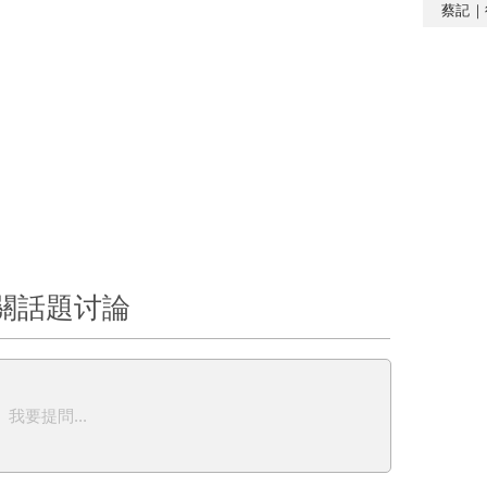
蔡記｜
關話題讨論
我要提問...