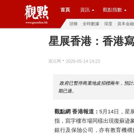
首頁
資訊
觀點指數
頭條
全時數據
深度
資本金融
星展香港：香港
•
观点网
2026-05-14 14:23
政府已暫停商業地皮招標兩年，預計
期已過。
觀點網 香港報道：
5月14日，
指，寫字樓市場同樣出現復蘇迹
銀行及保險公司，亦有教育機構