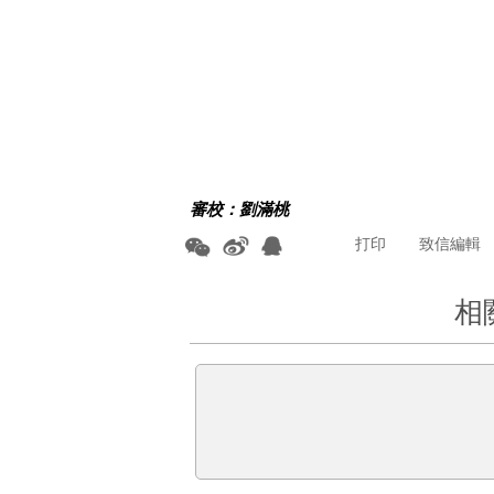
審校：劉滿桃
打印
致信編輯
相