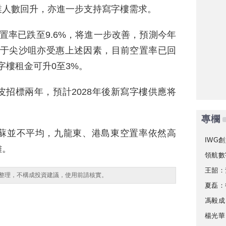
業人數回升，亦進一步支持寫字樓需求。
置率已跌至9.6%，将進一步改善，預測今年
至于尖沙咀亦受惠上述因素，目前空置率已回
字樓租金可升0至3%。
招標兩年，預計2028年後新寫字樓供應将
專欄
蘇並不平均，九龍東、港島東空置率依然高
IWG創
離。
領航數
王韶：
整理，不構成投資建議，使用前請核實。
夏磊：
馮毅成
楊光華