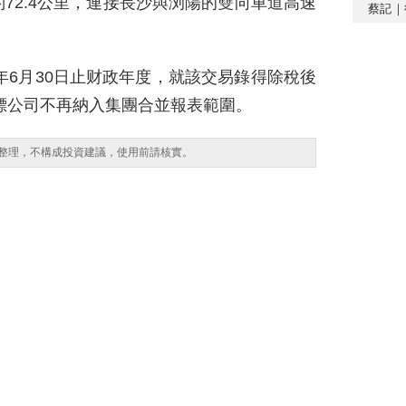
72.4公里，連接長沙與浏陽的雙向車道高速
蔡記｜
年6月30日止财政年度，就該交易錄得除稅後
目標公司不再納入集團合並報表範圍。
整理，不構成投資建議，使用前請核實。