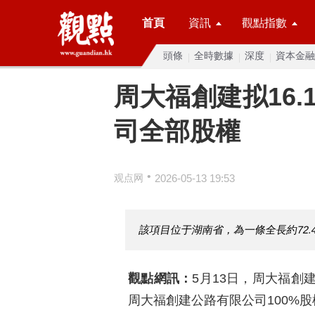
首頁
資訊
觀點指數
頭條
全時數據
深度
資本金融
周大福創建拟16
司全部股權
•
观点网
2026-05-13 19:53
該項目位于湖南省，為一條全長約72
觀點網訊：
5月13日，周大福創
周大福創建公路有限公司100%