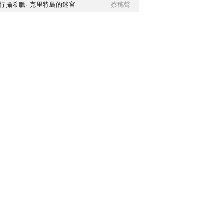
行攝希臘· 克里特島的迷宮
蔡穗聲