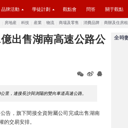
品牌活動
學徒計劃
觀點會
問答
關于觀點
房地産
科技
産業
物流
商場及零售
消費品牌
商辦及住房租
.1億出售湖南高速公路公
全時
.4公里，連接長沙與浏陽的雙向車道高速公路。
建公告，旗下間接全資附屬公司完成出售湖南
股權的交易安排。