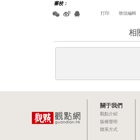
審校：
打印
致信編輯
相
關于我們
觀點介紹
版權聲明
聯系方式