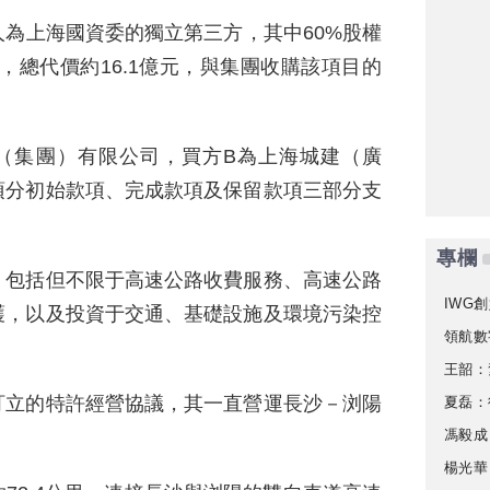
為上海國資委的獨立第三方，其中60%股權
，總代價約16.1億元，與集團收購該項目的
（集團）有限公司，買方B為上海城建（廣
項分初始款項、完成款項及保留款項三部分支
專欄
，包括但不限于高速公路收費服務、高速公路
IWG創
護，以及投資于交通、基礎設施及環境污染控
領航數
王韶：
訂立的特許經營協議，其一直營運長沙－浏陽
夏磊：
馮毅成
楊光華