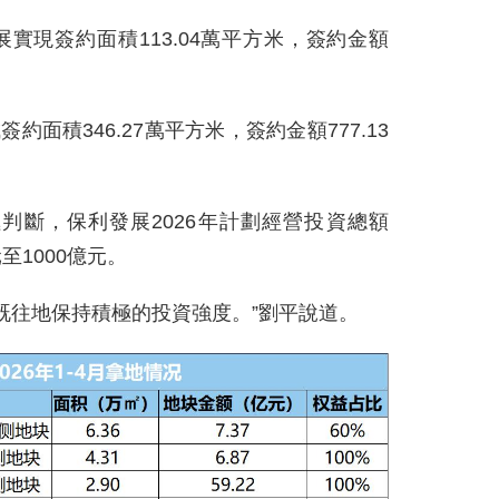
展實現簽約面積113.04萬平方米，簽約金額
簽約面積346.27萬平方米，簽約金額777.13
判斷，保利發展2026年計劃經營投資總額
至1000億元。
既往地保持積極的投資強度。”劉平說道。