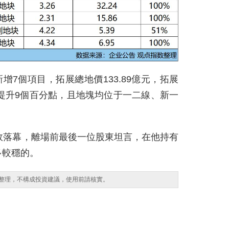
新增7個項目，拓展總地價133.89億元，拓展
度提升9個百分點，且地塊均位于一二線、新一
效落幕，離場前最後一位股東坦言，在他持有
多較穩的。
整理，不構成投資建議，使用前請核實。