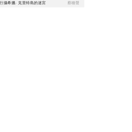
行攝希臘· 克里特島的迷宮
蔡穗聲