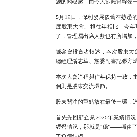
濕的悶熱感，而今天卻難得幹燥
5月12日，保利發展依舊在熟悉的
度股東大會。和往年相比，今年
了，管理層出席人數也有所增加，
據參會投資者轉述，本次股東大
總經理潘志華、黨委副書記張方
本次大會流程與往年保持一致，
個則是股東交流環節。
股東關注的重點放在最後一環，這
首先先回顧企業2025年業績情
經營情況，那就是“穩”——穩住
了負債結構。