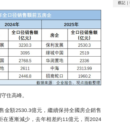
蔡記｜
期守住高峰。
售金額2530.3億元，繼續保持全國房企銷售
在逐漸減少，去年相差約11億元，而2024