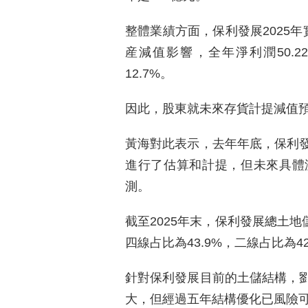
整體業績方面，保利發展2025年
産減值影響，全年淨利潤50.2
12.7%。
因此，股東就未來存貨計提減值
黃海對此表示，去年年底，保利
進行了估算和計提，但未來具體
測。
截至2025年末，保利發展總土地
四線占比為43.9%，二線占比為42
針對保利發展目前的土儲結構，
大，但經過五年結構優化已風險