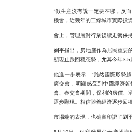
“做生意沒有說一定要在哪，反
機會，近幾年的三線城市實際投資
會上，管理層對行業後續走勢保
劉平指出，房地産作為居民重要
顯現止跌回穩态勢，尤其今年3-
他進一步表示：“雖然國際形勢
廣交會，明顯感受到中國經濟韌
會、春交會期間，保利的房價、
逐步顯現。相信随着經濟逐步回穩
市場端的表現，也确實印證了劉
5月10日，保利發展位于廣州