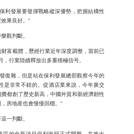
而保利發展要發揮戰略縱深優勢，把握結構性
效果良好。”
持樂觀判斷。
的财富載體，歷經行業近年深度調整，當前已
5月，行業陸續釋放出多重積極信号。
越發復雜，但是站在保利發展總部觀察今年的
性是非常不錯的。從酒店業來說，今年廣交
消費都創了歷史新高，中國外貿和新經濟韌性
，房地産也會慢慢回穩。”
平這一判斷。
海珠區的全新項目保利海韻正式開盤，共推出