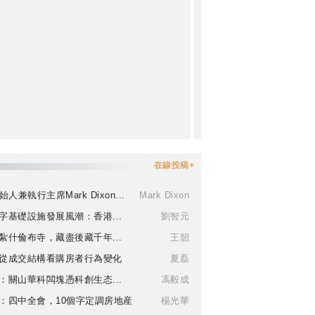
在線投稿+
始人兼執行主席Mark Dixon...
Mark Dixon
字基礎設施發展風潮：香港...
劉智元
紮什倫布寺，藏盡後藏千年...
王韶
從成交結構看購房者行為變化
夏磊
：關山華科闆塊憑科創生态...
馮毅成
：四中全會，10個字定調房地産
楊光華