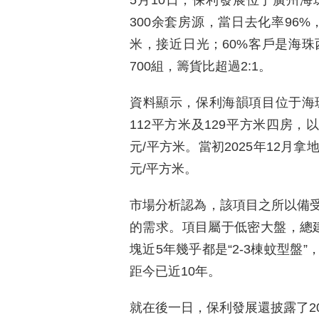
300余套房源，當日去化率96%
米，接近日光；60%客戶是海
700組，籌貨比超過2:1。
資料顯示，保利海韻項目位于海
112平方米及129平方米四房，以
元/平方米。當初2025年12月拿
元/平方米。
市場分析認為，該項目之所以備
的需求。項目屬于低密大盤，總建
塊近5年幾乎都是“2-3棟蚊型盤
距今已近10年。
就在後一日，保利發展還披露了2