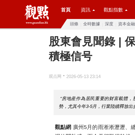
首頁
資訊
觀點指數
頭條
全時數據
深度
資本金融
股東會見聞錄 |
積極信号
•
观点网
2026-05-13 23:14
“房地産作為居民重要的财富載體，
勢，尤其今年3-5月，行業陸續釋放出
觀點網
廣州5月的雨淅淅瀝瀝、