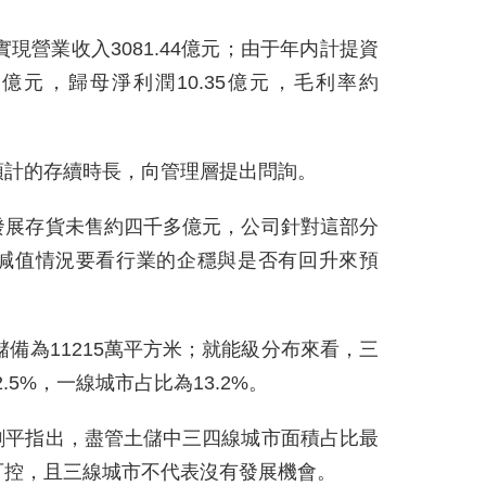
實現營業收入3081.44億元；由于年内計提資
2億元，歸母淨利潤10.35億元，毛利率約
預計的存續時長，向管理層提出問詢。
發展存貨未售約四千多億元，公司針對這部分
減值情況要看行業的企穩與是否有回升來預
儲備為11215萬平方米；就能級分布來看，三
.5%，一線城市占比為13.2%。
劉平指出，盡管土儲中三四線城市面積占比最
可控，且三線城市不代表沒有發展機會。