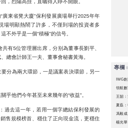
一回，烈陽高挂，直曬得人睜不開眼。
“廣東省凳大廈”保利發展廣場舉行2025年年
現場明顯熱鬧了許多，不僅到場的投資者多
這不外乎是一個“積極”的信号。
會共有5位管理層出席，分别為董事長劉平、
斌、總會計師王一夫、董事會秘書黃海。
專欄
主要分為兩大環節，一是議案表決環節，另一
IWG創
領航數
關乎他們今年甚至未來幾年的“收益”。
王韶：
夏磊：
況：過去這一年，若用一個字總結保利發展的
馮毅成
了銷售規模榜首、穩住了正向現金流，更穩住
楊光華