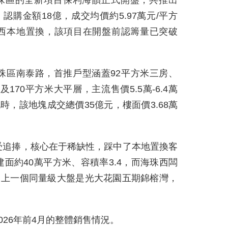
，認購金額18億，成交均價約5.97萬元/平方
珠西本地置換，該項目在開盤前認籌量已突破
珠區南泰路，首推戶型涵蓋92平方米三房、
及170平方米大平層，主流售價5.5萬-6.4萬
地時，該地塊成交總價35億元，樓面價3.68萬
受追捧，核心在于稀缺性，踩中了本地置換客
面約40萬平方米、容積率3.4，而海珠西闆
”，上一個同量級大盤是光大花園五期錦榕灣，
026年前4月的整體銷售情況。