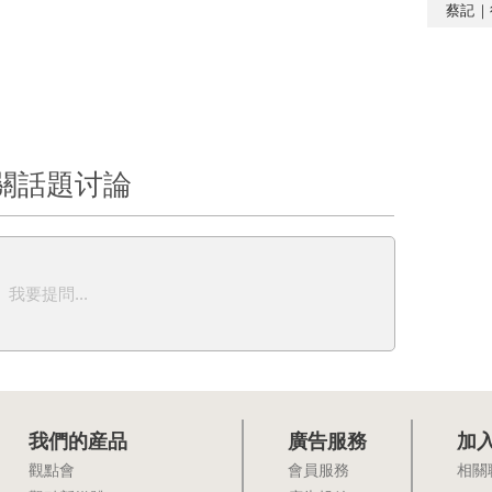
蔡記｜
關話題讨論
我要提問...
我們的産品
廣告服務
加
觀點會
會員服務
相關