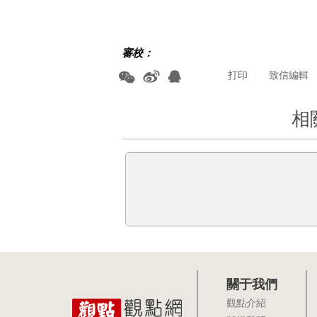
審校：
打印
致信編輯
相
關于我們
觀點介紹