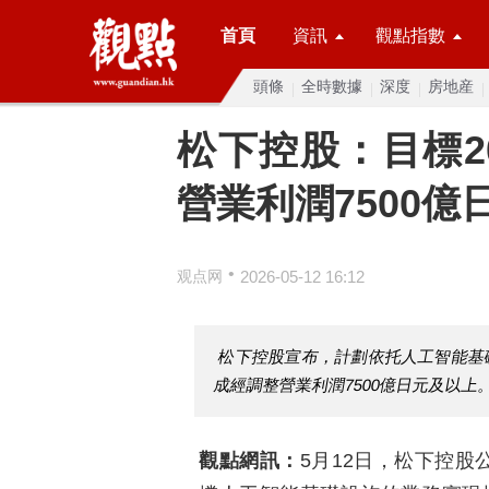
首頁
資訊
觀點指數
頭條
全時數據
深度
房地産
松下控股：目標20
營業利潤7500億
•
观点网
2026-05-12 16:12
松下控股宣布，計劃依托人工智能基礎
成經調整營業利潤7500億日元及以上
觀點網訊：
5月12日，松下控股