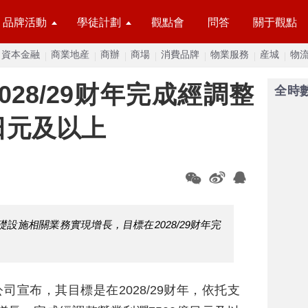
品牌活動
學徒計劃
觀點會
問答
關于觀點
資本金融
商業地産
商辦
商場
消費品牌
物業服務
産城
物
28/29财年完成經調整
全時
日元及以上
設施相關業務實現增長，目標在2028/29财年完
。
公司宣布，其目標是在2028/29财年，依托支