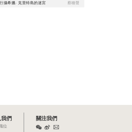
行攝希臘· 克里特島的迷宮
蔡穗聲
入我們
關注我們
職位