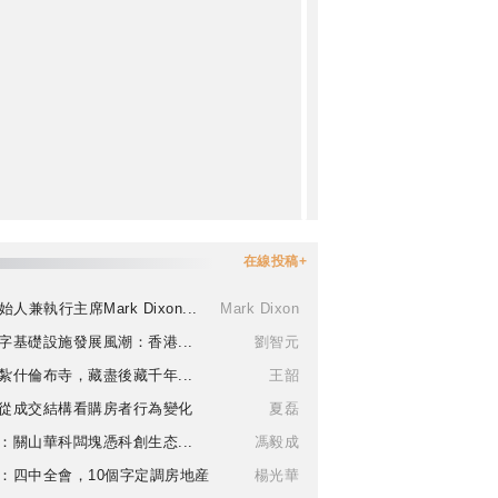
在線投稿+
始人兼執行主席Mark Dixon...
Mark Dixon
字基礎設施發展風潮：香港...
劉智元
紮什倫布寺，藏盡後藏千年...
王韶
從成交結構看購房者行為變化
夏磊
：關山華科闆塊憑科創生态...
馮毅成
：四中全會，10個字定調房地産
楊光華