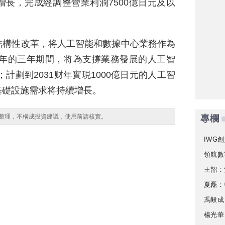
長，完成經調整營業利潤7500億日元及以
結構性改革，将人工智能和數據中心業務作為
财年的三年期間，将為支撐業務發展的人工智
；計劃到2031财年實現1000億日元的人工智
基礎設施需求将持續增長。
整理，不構成投資建議，使用前請核實。
專欄
IWG創
領航數
王韶：
夏磊：
馮毅成
楊光華