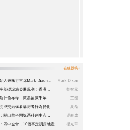
在線投稿+
始人兼執行主席Mark Dixon...
Mark Dixon
字基礎設施發展風潮：香港...
劉智元
紮什倫布寺，藏盡後藏千年...
王韶
從成交結構看購房者行為變化
夏磊
：關山華科闆塊憑科創生态...
馮毅成
：四中全會，10個字定調房地産
楊光華