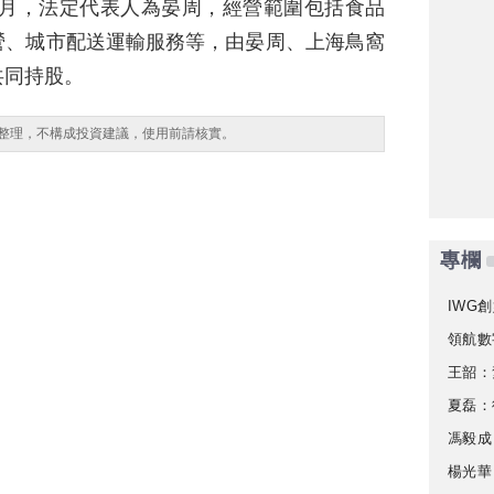
12月，法定代表人為晏周，經營範圍包括食品
營、城市配送運輸服務等，由晏周、上海鳥窩
共同持股。
整理，不構成投資建議，使用前請核實。
專欄
IWG創
領航數
王韶：
夏磊：
馮毅成
楊光華