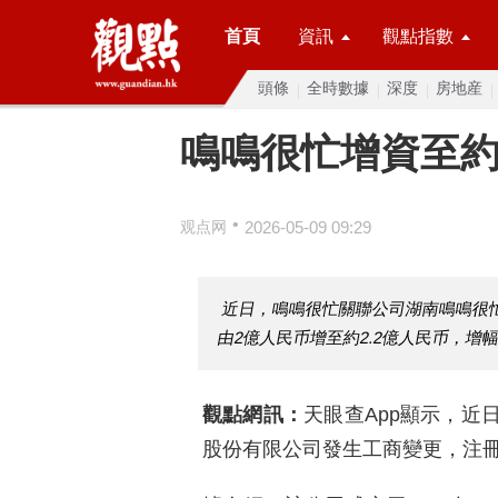
首頁
資訊
觀點指數
頭條
全時數據
深度
房地産
鳴鳴很忙增資至約2
•
观点网
2026-05-09 09:29
近日，鳴鳴很忙關聯公司湖南鳴鳴很
由2億人民币增至約2.2億人民币，增幅
觀點網訊：
天眼查App顯示，近
股份有限公司發生工商變更，注冊