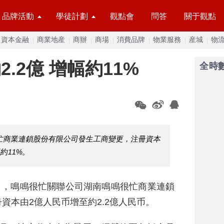
品牌活動
學徒計劃
觀點會
問答
關于觀點
資本金融
商業地産
商辦
商場
消費品牌
物業服務
産城
物
.2億 增幅約11%
全時
忙商業連鎖股份有限公司發生工商變更，注冊資本
約11%。
日，鳴鳴很忙關聯公司湖南鳴鳴很忙商業連鎖
資本由2億人民币增至約2.2億人民币。