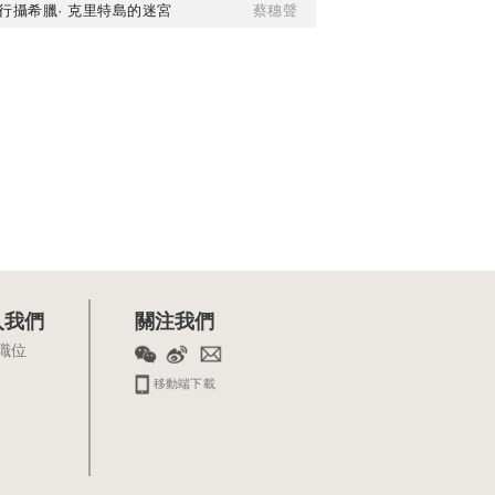
行攝希臘· 克里特島的迷宮
蔡穗聲
入我們
關注我們
職位
移動端下載