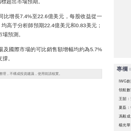
指標超出市場預期。
增長7.4%至22.6億美元，每股收益從一
，均高于分析師預期22.4億美元和0.83美元；
市場預測。
及國際市場的可比銷售額增幅均約為5.7%
支撐。
專欄
整理，不構成投資建議，使用前請核實。
IWG創
領航數
王韶：
夏磊：
馮毅成
楊光華