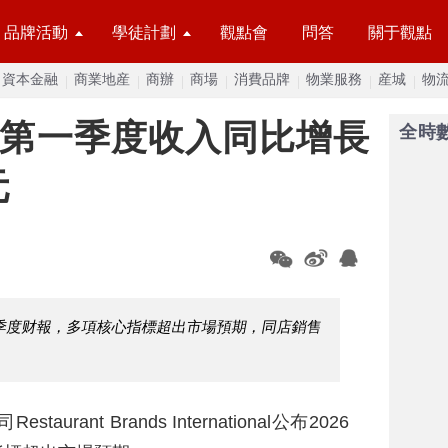
品牌活動
學徒計劃
觀點會
問答
關于觀點
資本金融
商業地産
商辦
商場
消費品牌
物業服務
産城
物
I第一季度收入同比增長
全時
元
季度财報，多項核心指標超出市場預期，同店銷售
aurant Brands International公布2026