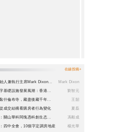
在線投稿+
始人兼執行主席Mark Dixon...
Mark Dixon
字基礎設施發展風潮：香港...
劉智元
紮什倫布寺，藏盡後藏千年...
王韶
從成交結構看購房者行為變化
夏磊
：關山華科闆塊憑科創生态...
馮毅成
：四中全會，10個字定調房地産
楊光華