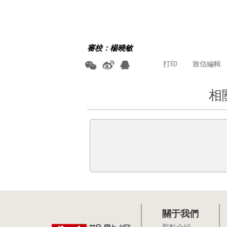
審校：楊曉敏
打印
致信編輯
相
關于我們
觀點介紹