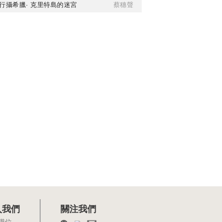
行攝希臘· 克里特島的迷宮
蔡穗聲
入我們
關注我們
職位