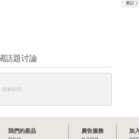
蔡記｜
關話題讨論
我要提問...
我們的産品
廣告服務
加
觀點會
會員服務
相關