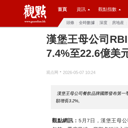
首頁
資訊
觀點指數
頭條
全時數據
深度
房地産
漢堡王母公司RB
7.4%至22.6億美
•
观点网
2026-05-07 10:24
漢堡王母公司餐飲品牌國際發布第一
額增長3.2%。
觀點網訊：
5月7日，漢堡王母公司Rest