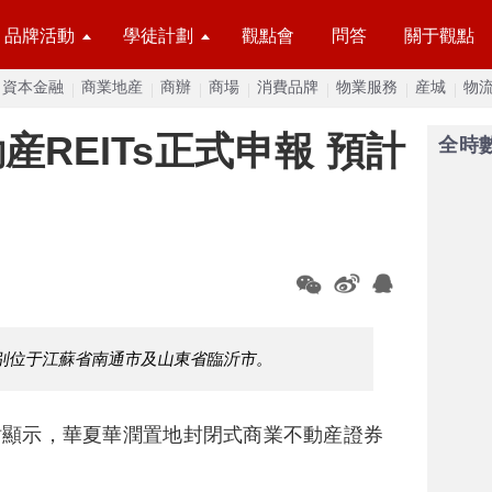
品牌活動
學徒計劃
觀點會
問答
關于觀點
資本金融
商業地産
商辦
商場
消費品牌
物業服務
産城
物
REITs正式申報 預計
全時
分别位于江蘇省南通市及山東省臨沂市。
站顯示，華夏華潤置地封閉式商業不動産證券