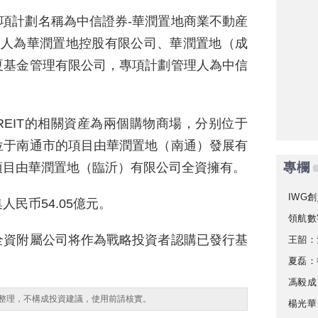
專項計劃名稱為中信證券-華潤置地商業不動産
益人為華潤置地控股有限公司、華潤置地（成
夏基金管理有限公司，專項計劃管理人為中信
EIT的相關資産為兩個購物商場，分别位于
位于南通市的項目由華潤置地（南通）發展有
項目由華潤置地（臨沂）有限公司全資擁有。
專欄
IWG創
民币54.05億元。
領航數
全資附屬公司将作為戰略投資者認購已發行基
王韶：
夏磊：
馮毅成
整理，不構成投資建議，使用前請核實。
楊光華