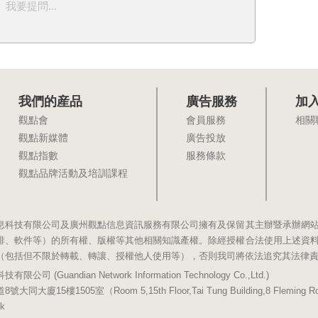
我要提問...
我們的産品
廣告服務
加
觀點會
會員服務
相關
觀點新媒體
廣告投放
觀點指數
服務條款
觀點品牌活動及培訓課程
息科技有限公司及廣州觀點信息資訊服務有限公司擁有及保留其主辦暨承辦網
排、軟件等）的所有權、版權等其他相關知識產權。除經授權合法使用上述資
（包括但不限於轉載、轉讓、授權他人使用等），否則我司將依法追究其法律
(Guandian Network Information Technology Co.,Ltd.)
5樓1505室（Room 5,15th Floor,Tai Tung Building,8 Fleming Road,
k