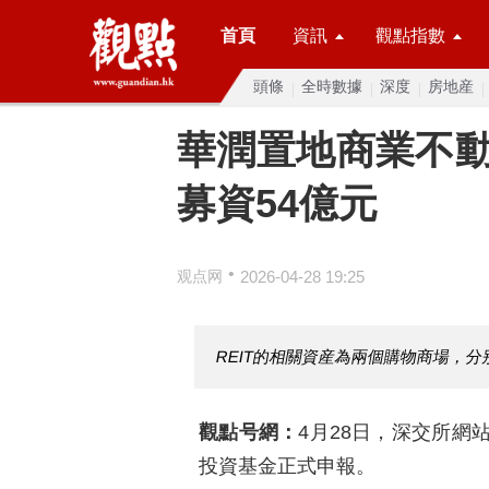
首頁
資訊
觀點指數
頭條
全時數據
深度
房地産
華潤置地商業不動産
募資54億元
•
观点网
2026-04-28 19:25
REIT的相關資産為兩個購物商場，
觀點号網：
4月28日，深交所網
投資基金正式申報。