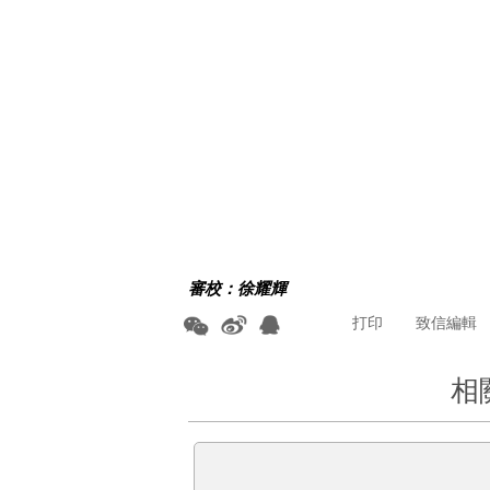
審校：徐耀輝
打印
致信編輯
相