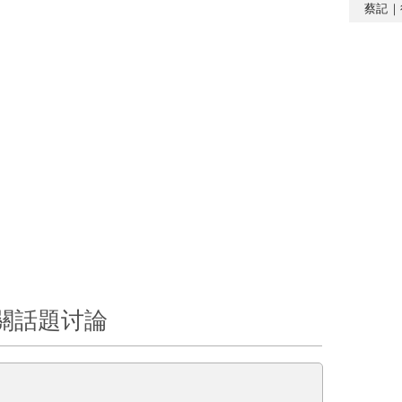
蔡記｜
關話題讨論