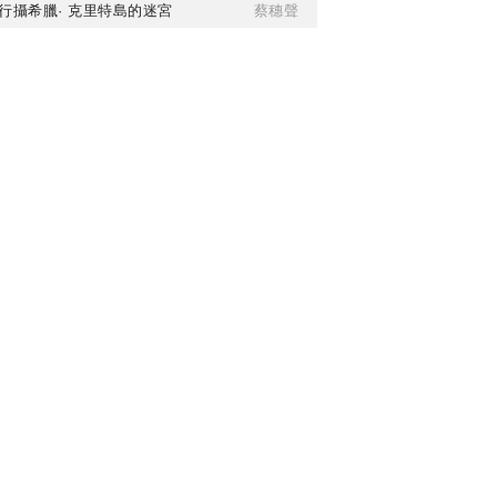
行攝希臘· 克里特島的迷宮
蔡穗聲