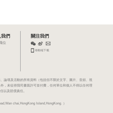
入我們
關注我們
職位
移動端下載
站、論壇及活動的所有資料（包括但不限於文字、圖片、音頻、視
料外，未征得我司書面許可並付費，任何單位和個人不得以任何理
責任以及賠償責任。
Wan chai,HongKong Island,HongKong. ）