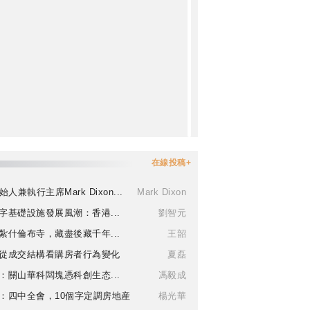
在線投稿+
始人兼執行主席Mark Dixon...
Mark Dixon
字基礎設施發展風潮：香港...
劉智元
紮什倫布寺，藏盡後藏千年...
王韶
從成交結構看購房者行為變化
夏磊
：關山華科闆塊憑科創生态...
馮毅成
：四中全會，10個字定調房地産
楊光華