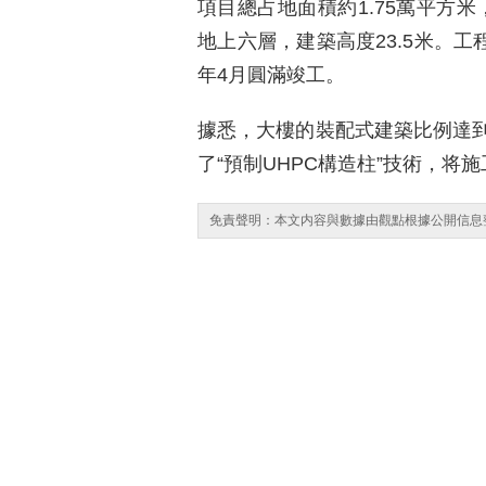
項目總占地面積約1.75萬平方米
地上六層，建築高度23.5米。工
年4月圓滿竣工。
據悉，大樓的裝配式建築比例達到
了“預制UHPC構造柱”技術，将
免責聲明：本文内容與數據由觀點根據公開信息