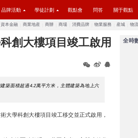
品牌活動
學徒計劃
觀點會
問答
關于觀點
資本金融
商業地産
商辦
商場
消費品牌
物業服務
産城
物
學科創大樓項目竣工啟用
全時
總建築面積超過4.2萬平方米，主體建築為地上六
技術大學科創大樓項目竣工移交並正式啟用，