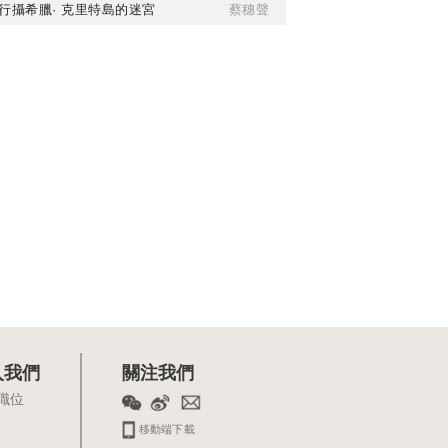
行攝希臘· 克里特島的迷宮
蔡穗聲
入我們
關注我們
職位
移動端下載