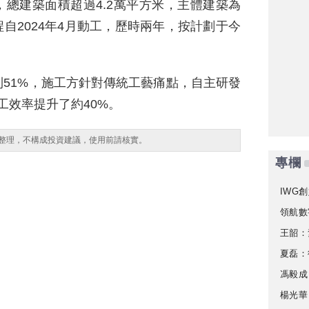
，總建築面積超過4.2萬平方米，主體建築為
程自2024年4月動工，歷時兩年，按計劃于今
51%，施工方針對傳統工藝痛點，自主研發
施工效率提升了約40%。
整理，不構成投資建議，使用前請核實。
專欄
IWG創
領航數
王韶：
夏磊：
馮毅成
楊光華