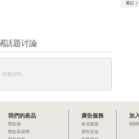
蔡記｜
關話題讨論
我要提問...
我們的産品
廣告服務
加
觀點會
會員服務
相關
觀點新媒體
廣告投放