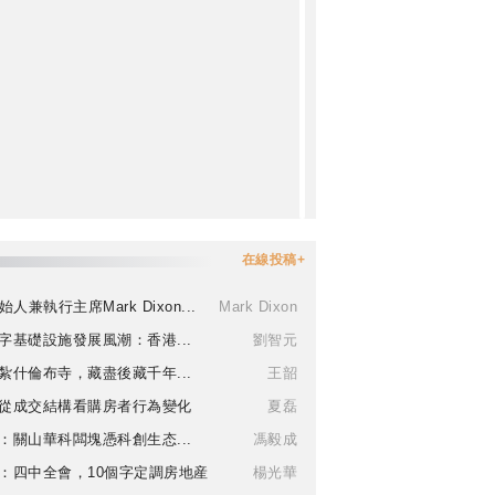
在線投稿+
始人兼執行主席Mark Dixon...
Mark Dixon
字基礎設施發展風潮：香港...
劉智元
紮什倫布寺，藏盡後藏千年...
王韶
從成交結構看購房者行為變化
夏磊
：關山華科闆塊憑科創生态...
馮毅成
：四中全會，10個字定調房地産
楊光華