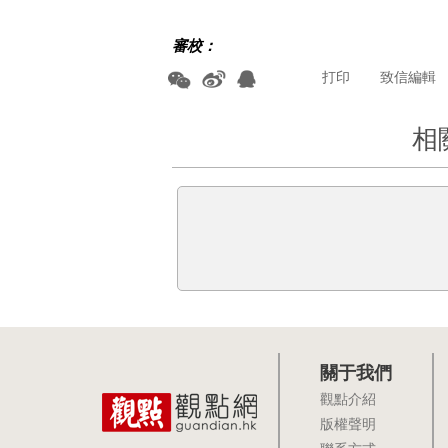
審校：
打印
致信編輯
相
關于我們
觀點介紹
版權聲明