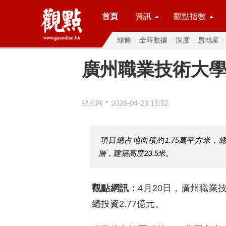
首頁
資訊
觀點指數
頭條
全時數據
深度
房地産
廣州職業技術大
•
观点网
2026-04-23 15:52
項目總占地面積約1.75萬平方米，
層，建築高度23.5米。
觀點網訊：
4月20日，廣州職業
總投資2.77億元。