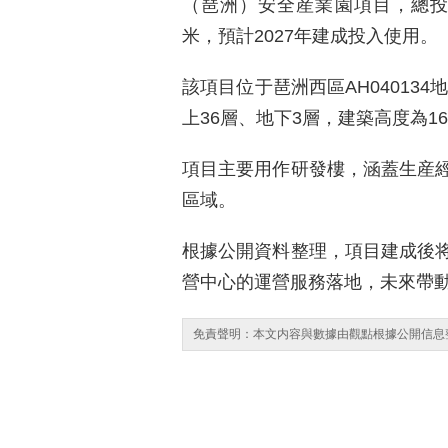
（琶洲）安全産業園項目，總投資為
米，預計2027年建成投入使用。
該項目位于琶洲西區AH04013
上36層、地下3層，建築高度為160
項目主要用作研發樓，涵蓋生産
區域。
根據公開資料整理，項目建成後
營中心的運營服務落地，未來帶動
免責聲明：本文内容與數據由觀點根據公開信息