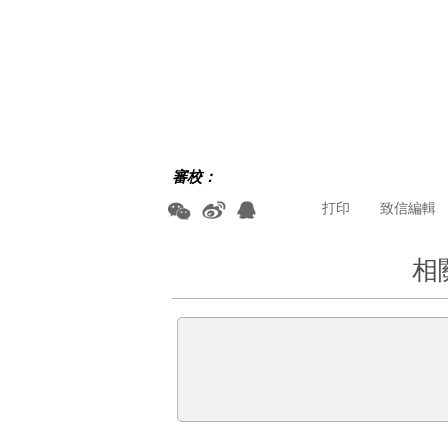
審校：
打印
致信編輯
相