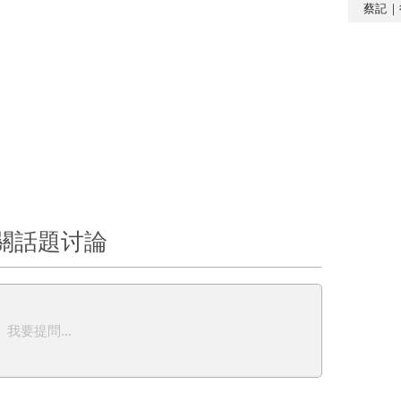
蔡記｜
關話題讨論
我要提問...