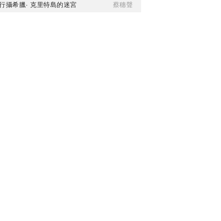
行攝希臘· 克里特島的迷宮
蔡穗聲