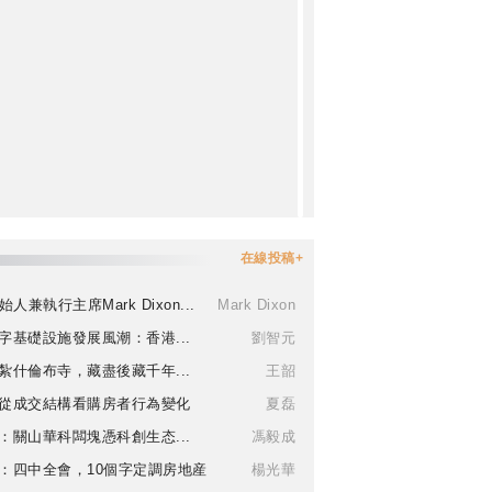
在線投稿+
始人兼執行主席Mark Dixon...
Mark Dixon
字基礎設施發展風潮：香港...
劉智元
紮什倫布寺，藏盡後藏千年...
王韶
從成交結構看購房者行為變化
夏磊
：關山華科闆塊憑科創生态...
馮毅成
：四中全會，10個字定調房地産
楊光華