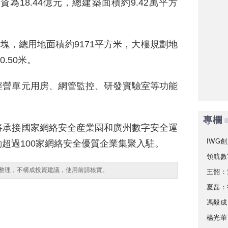
18.44億元，總建築面積約9.42萬平方
4地塊，總用地面積約9171平方米，大樓規劃地
.50米。
經營單元用房、網管監控、研發實驗室等功能
專欄
将承接國家網絡安全産業園和廣州數字安全運
IWG創
超過100家網絡安全優質企業集聚入駐。
領航數
整理，不構成投資建議，使用前請核實。
王韶：
夏磊：
馮毅成
楊光華