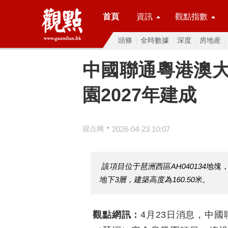
首頁
資訊
觀點指數
頭條
全時數據
深度
房地産
中國聯通粵港澳
園2027年建成
•
观点网
2026-04-23 10:07
該項目位于琶洲西區AH040134地塊
地下3層，建築高度為160.50米。
觀點網訊：
4月23日消息，中