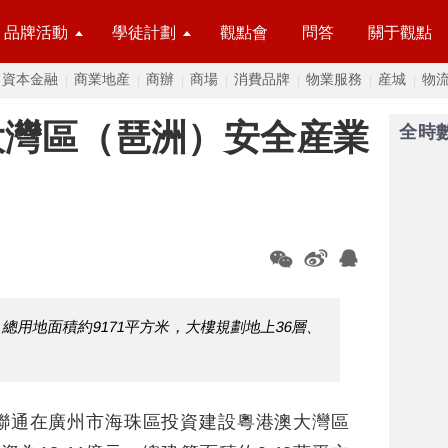
品牌活動
學徒計劃
觀點會
問答
關于觀點
資本金融
商業地産
商辦
商場
消費品牌
物業服務
産城
物
大灣區（琶洲）安全産業
全時
，總用地面積約9171平方米，大樓規劃地上36層、
國聯通在廣州市海珠區投資建設粵港澳大灣區