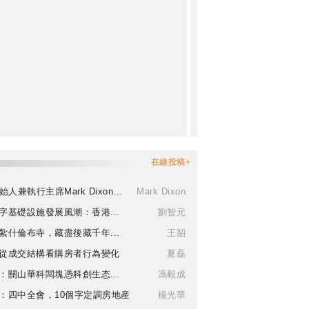
在線投稿+
始人兼執行主席Mark Dixon...
Mark Dixon
字基礎設施發展風潮：香港...
劉智元
紮什倫布寺，藏盡後藏千年...
王韶
從成交結構看購房者行為變化
夏磊
：關山華科闆塊憑科創生态...
馮毅成
：四中全會，10個字定調房地産
楊光華