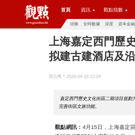
首頁
資訊
觀點指數
頭條
全時數據
深度
資本金融
上海嘉定西門歷
拟建古建酒店及
•
观点网
2026-04-16 12:24
嘉定西門歷史文化街區二期項目規劃
完善街區文旅功能。
觀點網訊：
4月15日，上海嘉定區