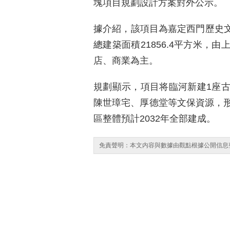
塊項目規劃設計方案對外公示。
據介紹，該項目為嘉定西門歷史文
總建築面積21856.4平方米，
店、商業為主。
規劃顯示，項目将臨河新建1座
陳世璋宅、厚德堂等文保資源，
區整體預計2032年全部建成。
免責聲明：本文内容與數據由觀點根據公開信息