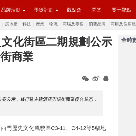
品牌活動
學徒計劃
觀點會
問答
關于觀點
房地産
科技
産業
物流
商場及零售
消費品牌
商辦及住房租
史文化街區二期規劃公示
全時
沿街商業
方案公示，将打造古建酒店與沿街商業復合業态，
西門歷史文化風貌區C3-11、C4-12等5幅地