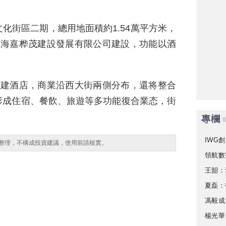
化街區二期，總用地面積約1.54萬平方米，
由上海嘉桦茂建設發展有限公司建設，功能以酒
古建酒店，商業沿西大街兩側分布，還将整合
形成住宿、餐飲、旅遊等多功能復合業态，街
專欄
IWG創
整理，不構成投資建議，使用前請核實。
領航數
王韶：
夏磊：
馮毅成
楊光華