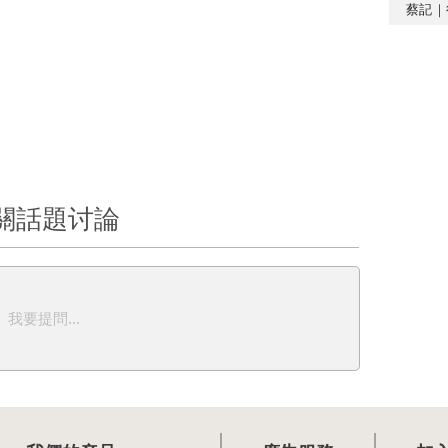
蔡記｜
關話題讨論
我要提問...