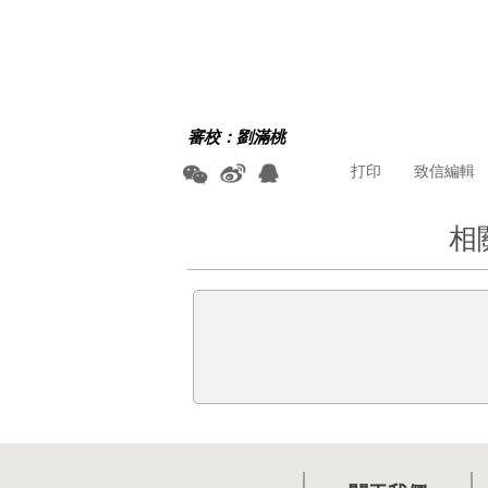
審校：劉滿桃
打印
致信編輯
相