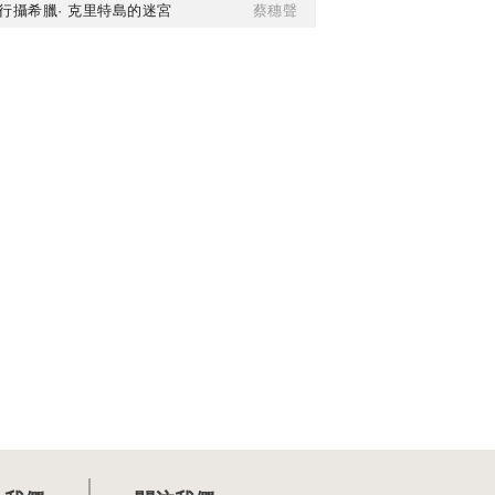
行攝希臘· 克里特島的迷宮
蔡穗聲