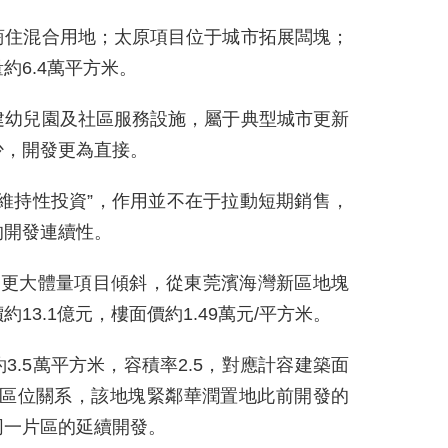
商住混合用地；太原項目位于城市拓展闆塊；
約6.4萬平方米。
建幼兒園及社區服務設施，屬于典型城市更新
少，開發更為直接。
維持性投資”，作用並不在于拉動短期銷售，
的開發連續性。
向更大體量項目傾斜，從東莞濱海灣新區地塊
13.1億元，樓面價約1.49萬元/平方米。
.5萬平方米，容積率2.5，對應計容建築面
是區位關系，該地塊緊鄰華潤置地此前開發的
同一片區的延續開發。