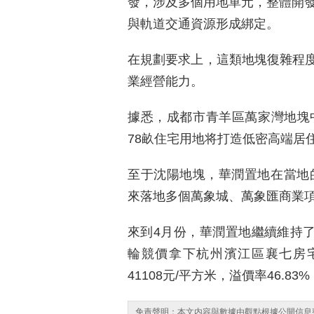
發，涉及多個用地單元，整體開發
與軌道交通資源形成綁定。
在規劃要求上，這類地塊復雜程
業經營能力。
據悉，成都市青羊區萬家灣地塊
78畝住宅用地将打造低密高端居
至于沈陽地塊，華潤置地在當地的
來落地多個萬象城、萬象匯商業
來到4月份，華潤置地繼續維持了
輪競價拿下杭州濱江區襄七房宅
41108元/平方米，溢價率46.
免責聲明：本文内容與數據由觀點根據公開信息