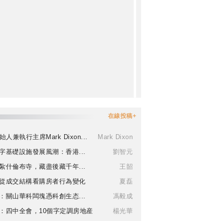
在線投稿+
始人兼執行主席Mark Dixon...
Mark Dixon
字基礎設施發展風潮：香港...
劉智元
紮什倫布寺，藏盡後藏千年...
王韶
從成交結構看購房者行為變化
夏磊
：關山華科闆塊憑科創生态...
馮毅成
：四中全會，10個字定調房地産
楊光華