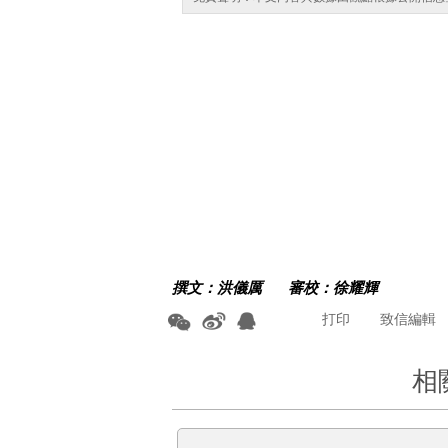
撰文：
洪儀厲
審校：徐耀輝
打印
致信編輯
相