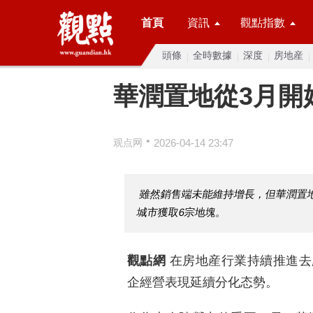
首頁
資訊
觀點指數
頭條
全時數據
深度
房地産
華潤置地從3月開
•
观点网
2026-04-14 23:47
雖然銷售端未能維持增長，但華潤置
城市獲取6宗地塊。
觀點網
在房地産行業持續推進去
企經營表現延續分化态勢。