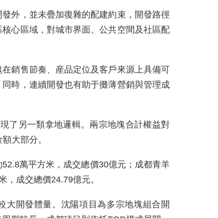
開發外，並未疊加復雜的配建約束，開發路徑
區核心區域，對城市界面、公共空間及社區配
塊在銷售節奏、産品定位及客戶來源上具備可
。同時，連續開發也有助于攤薄營銷與管理成
展現了另一類拿地邏輯。兩宗地塊合計權益對
金額大部分。
2.8萬平方米，成交總價30億元；成都青羊
米，成交總價24.79億元。
較大開發體量。沈陽項目為多宗地塊組合開