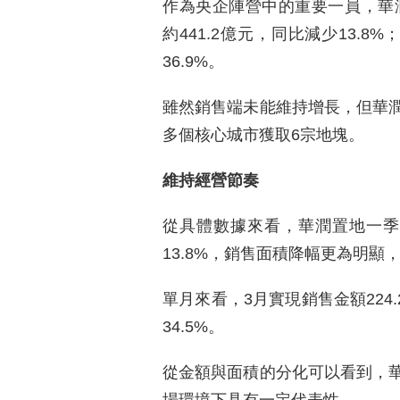
作為央企陣營中的重要一員，華潤
約441.2億元，同比減少13.8
36.9%。
雖然銷售端未能維持增長，但華
多個核心城市獲取6宗地塊。
維持經營節奏
從具體數據來看，華潤置地一季度
13.8%，銷售面積降幅更為明顯，
單月來看，3月實現銷售金額224
34.5%。
從金額與面積的分化可以看到，