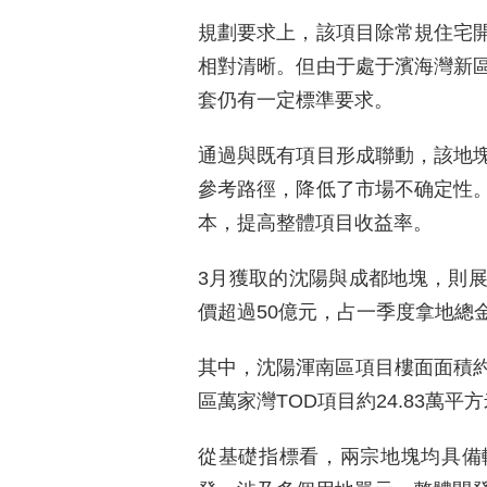
規劃要求上，該項目除常規住宅
相對清晰。但由于處于濱海灣新
套仍有一定標準要求。
通過與既有項目形成聯動，該地
參考路徑，降低了市場不确定性
本，提高整體項目收益率。
3月獲取的沈陽與成都地塊，則
價超過50億元，占一季度拿地總
其中，沈陽渾南區項目樓面面積約5
區萬家灣TOD項目約24.83萬平方
從基礎指標看，兩宗地塊均具備