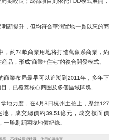
周期較長；成都項目則依托TOD模式展開，
度明顯提升，但均符合華潤置地一貫以來的商
中，約74畝商業用地将打造萬象系商業，約
住産品，形成“商業+住宅”的復合開發模式。
商業布局最早可以追溯到2011年，多年下
項目，已覆蓋核心商圈及多個區域闆塊。
拿地力度，在4月8日杭州土拍上，歷經127
地，成交總價約39.51億元，成交樓面價
83%，一舉刷新闆塊地價紀錄。
整理，不構成投資建議，使用前請核實。