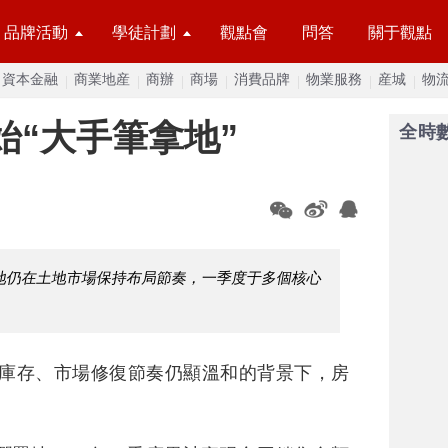
品牌活動
學徒計劃
觀點會
問答
關于觀點
資本金融
商業地産
商辦
商場
消費品牌
物業服務
産城
物
始“大手筆拿地”
全時
地仍在土地市場保持布局節奏，一季度于多個核心
庫存、市場修復節奏仍顯溫和的背景下，房