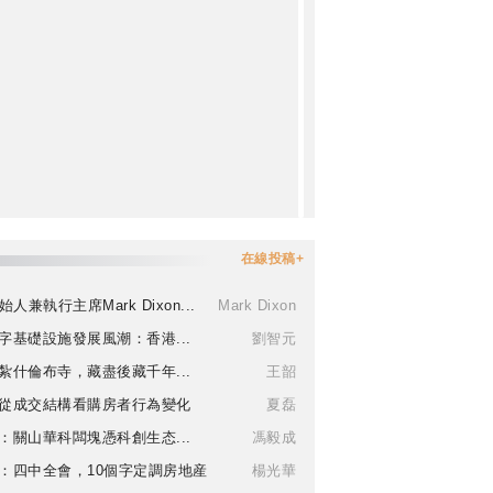
在線投稿+
始人兼執行主席Mark Dixon...
Mark Dixon
字基礎設施發展風潮：香港...
劉智元
紮什倫布寺，藏盡後藏千年...
王韶
從成交結構看購房者行為變化
夏磊
：關山華科闆塊憑科創生态...
馮毅成
：四中全會，10個字定調房地産
楊光華