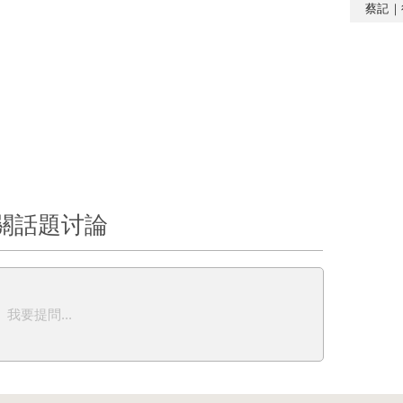
蔡記｜
關話題讨論
我要提問...