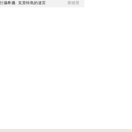
行攝希臘· 克里特島的迷宮
蔡穗聲