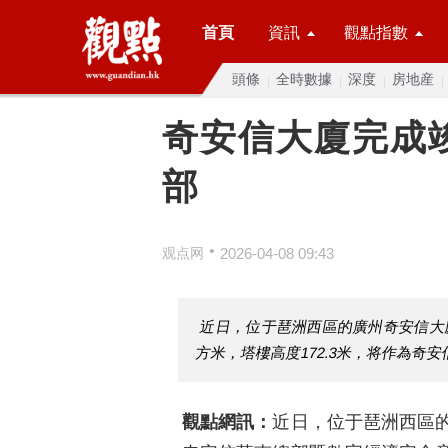
首頁
資訊
觀點指數
頭條
全時數據
深度
房地産
奇安信大廈完成
部
•
观点网
2026-04-08 09:43
近日，位于琶洲西區的廣州奇安信大
方米，塔樓高度172.3米，将作為
觀點網訊：
近日，位于琶洲西區