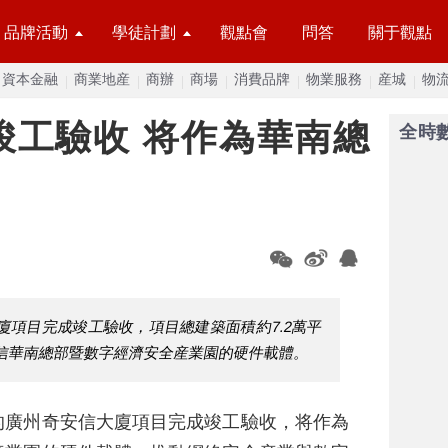
品牌活動
學徒計劃
觀點會
問答
關于觀點
資本金融
商業地産
商辦
商場
消費品牌
物業服務
産城
物
竣工驗收 将作為華南總
全時
廈項目完成竣工驗收，項目總建築面積約7.2萬平
奇安信華南總部暨數字經濟安全産業園的硬件載體。
的廣州奇安信大廈項目完成竣工驗收，将作為