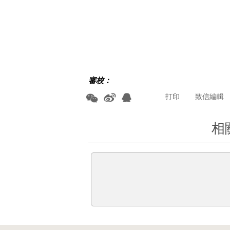
審校：
打印
致信編輯
相