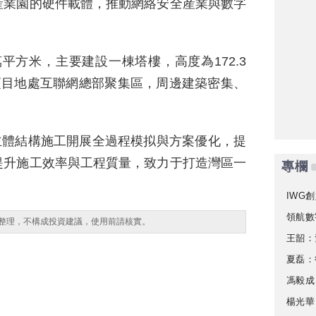
産業園的硬件載體，推動網絡安全産業與數字
平方米，主要建設一棟塔樓，高度為172.3
項目地處互聯網總部聚集區，周邊建築密集、
主體結構施工開展全過程模拟與方案優化，提
提升施工效率與工程質量，致力于打造灣區一
專欄
IWG創
領航數
整理，不構成投資建議，使用前請核實。
王韶：
夏磊：
馮毅成
楊光華