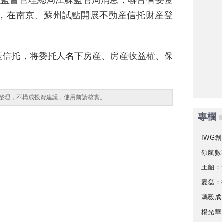
融監督管理總局江蘇監管局消息，聯合省委金
，在南京、蘇州試點開展不動産信托财産登
産信托，将委托人名下房産、房産收益權、保
整理，不構成投資建議，使用前請核實。
專欄
IWG創
領航數
王韶：
夏磊：
馮毅成
楊光華