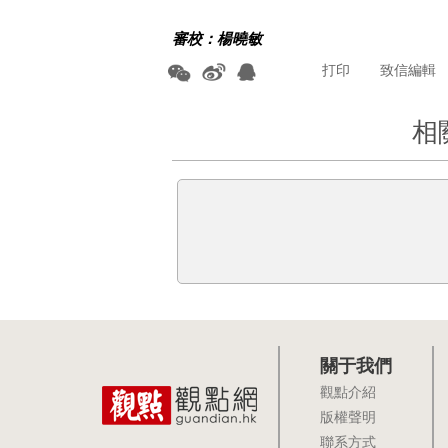
審校：楊曉敏
打印
致信編輯
相
關于我們
觀點介紹
版權聲明
聯系方式