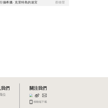
行攝希臘· 克里特島的迷宮
蔡穗聲
入我們
關注我們
職位
移動端下載