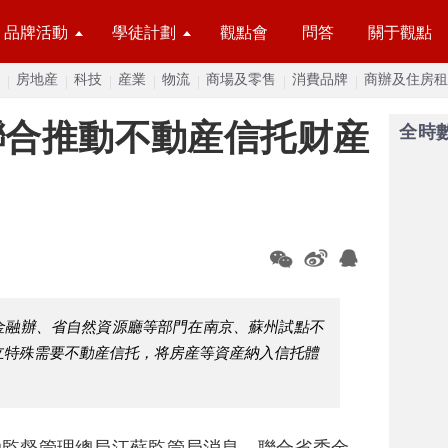
品牌活動
學徒計劃
觀點會
問答
關于觀點
房地産
科技
産業
物流
商場及零售
消費品牌
商辦及住房租
聯合推動不動産信托财産
全時
委金融辦、省自然資源廳等部門在南京、蘇州試點不
立特殊需要不動産信托，将房産等資産納入信托體