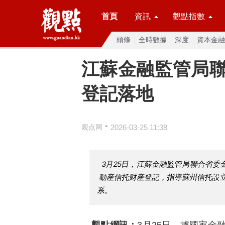
首頁
資訊
觀點指數
頭條
全時數據
深度
資本金融
江蘇金融監管局
登記落地
•
观点网
2026-03-25 11:38
3月25日，江蘇金融監管局聯合省
動産信托财産登記，指導蘇州信托設
系。