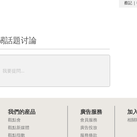
蔡記｜
關話題讨論
我要提問...
我們的産品
廣告服務
加
觀點會
會員服務
相關
觀點新媒體
廣告投放
觀點指數
服務條款