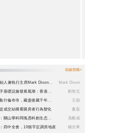
在線投稿+
始人兼執行主席Mark Dixon...
Mark Dixon
字基礎設施發展風潮：香港...
劉智元
紮什倫布寺，藏盡後藏千年...
王韶
從成交結構看購房者行為變化
夏磊
：關山華科闆塊憑科創生态...
馮毅成
：四中全會，10個字定調房地産
楊光華