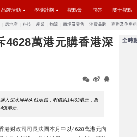
品牌活動
學徒計劃
觀點會
問答
關于觀點
房地産
科技
産業
物流
商場及零售
消費品牌
商辦及住房租
4628萬港元購香港深
全時
入深水埗AVA 61地鋪，呎價約14463港元，為
.4億港元。
，香港财政司司長法團本月中以4628萬港元向