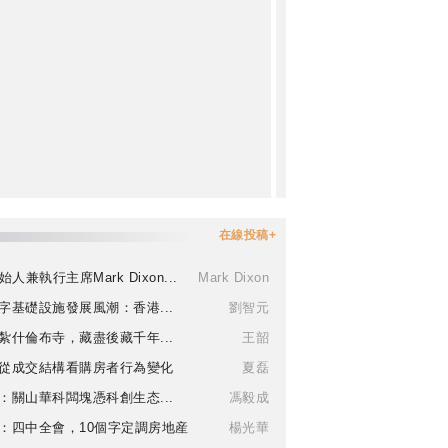
在線投稿+
始人兼執行主席Mark Dixon...
Mark Dixon
字基礎設施發展風潮：香港...
劉智元
紮什倫布寺，藏盡後藏千年...
王韶
從成交結構看購房者行為變化
夏磊
：關山華科闆塊憑科創生态...
馮毅成
：四中全會，10個字定調房地産
楊光華