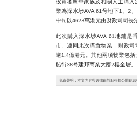
投資者盧華家族及相關人士購入深水
業為深水埗AVA 61号地下1、2
中旬以4628萬港元由财政司司長
此次購入深水埗AVA 61地鋪是
市。連同此次購置物業，财政司司
逾1.4億港元。其他兩項物業包
船街38号建邦商業大廈2樓全層。
免責聲明：本文内容與數據由觀點根據公開信息