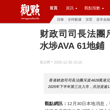
首頁
資訊
觀點指數
頭條
全時數據
深度
資本金融
财政司司長法團斥
水埗AVA 61地鋪
•
观点网
2025-12-30 15:16
香港财政司司長法團斥資4628萬港元購
2025年下半年第三次入市，共涉資逾1
觀點網訊：
12月30日本地消息