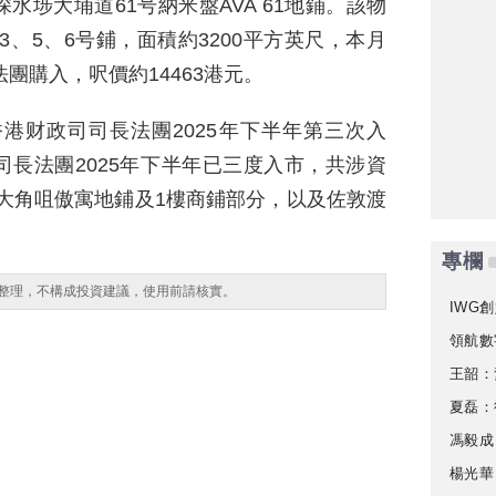
埗大埔道61号納米盤AVA 61地鋪。該物
、3、5、6号鋪，面積約3200平方英尺，本月
法團購入，呎價約14463港元。
香港财政司司長法團2025年下半年第三次入
長法團2025年下半年已三度入市，共涉資
括大角咀傲寓地鋪及1樓商鋪部分，以及佐敦渡
專欄
整理，不構成投資建議，使用前請核實。
IWG創
領航數
王韶：
夏磊：
馮毅成
楊光華