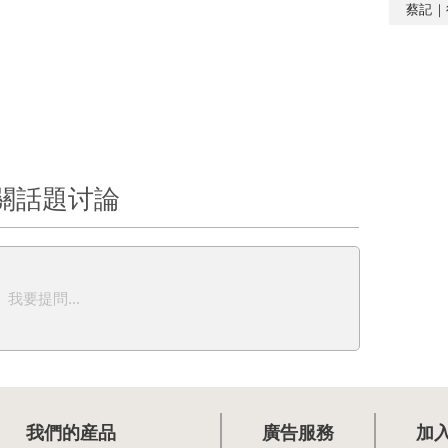
蔡記｜
關話題讨論
我要提問...
我們的産品
廣告服務
加