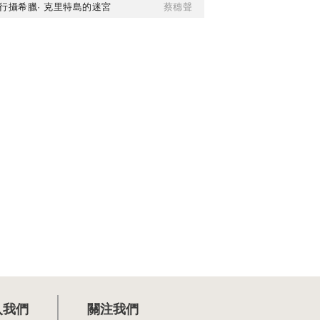
行攝希臘· 克里特島的迷宮
蔡穗聲
入我們
關注我們